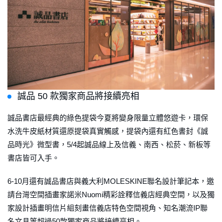
誠品 50 款獨家商品將接續亮相
誠品書店最經典的綠色提袋今夏將變身限量立體悠遊卡，環保
水洗牛皮紙材質還原提袋真實觸感，提袋內還有紅色書封《誠
品時光》微型書，5/4起誠品線上及信義、南西、松菸、新板等
書店皆可入手。
6-10月還有誠品書店與義大利MOLESKINE聯名設計筆記本，邀
請台灣空間插畫家諾米Nuomi精彩詮釋信義店經典空間，以及獨
家設計插畫明信片組刻畫信義店特色空間視角、知名潮流IP聯
名文具等超過50款獨家商品將接續亮相。