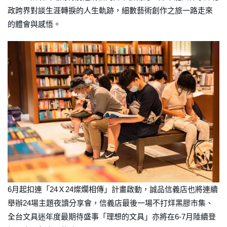
政跨界對談生涯轉捩的人生軌跡，細數藝術創作之旅一路走來
的體會與感悟。
6月起扣連「24Ｘ24燦爛相傳」計畫啟動，誠品信義店也將連續
舉辦24場主題夜讀分享會，信義店最後一場不打烊黑膠市集、
全台文具迷年度最期待盛事「理想的文具」亦將在6-7月陸續登