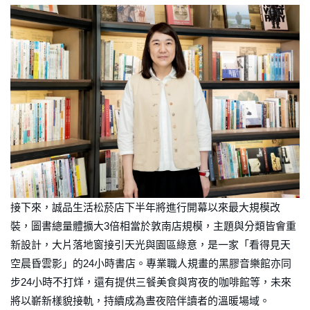
接下來，誠品生活松菸店下半年將進行開幕以來最大規模改
裝，圖書總量體擴大3倍相當於敦南店規模，主題與分類皆會重
新設計，大片落地窗接引天光與園區綠意，是一家「看得見天
空晨昏雲影」的24小時書店。專業職人規畫的黑膠音樂館亦同
步24小時不打烊，還有提供三餐美食與宵夜的咖啡館等，未來
將以嶄新樣貌接軌，持續成為晝夜陪伴讀者的溫暖場域。