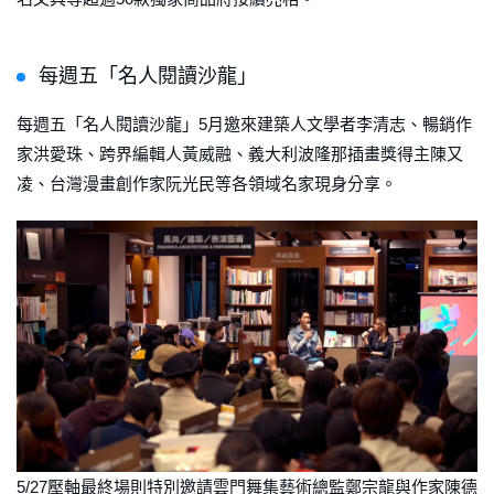
每週五「名人閱讀沙龍」
每週五「名人閱讀沙龍」5月邀來建築人文學者李清志、暢銷作
家洪愛珠、跨界編輯人黃威融、義大利波隆那插畫獎得主陳又
凌、台灣漫畫創作家阮光民等各領域名家現身分享。
5/27壓軸最終場則特別邀請雲門舞集藝術總監鄭宗龍與作家陳德