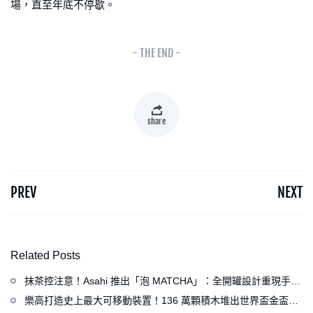
場，直至年底不停歇。
- THE END -
share
PREV
NEXT
Related Posts
抹茶控注意！Asahi 推出「泡 MATCHA」：全開罐設計重現手打
泡感，拿鐵、可爾必思等新品同步亮相
樂高打造史上最大可移動裝置！136 萬顆積木堆出世界盃金盃，