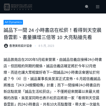
Art Dynamics
誠品下一間 24 小時書店在松菸！看得到天空晨
昏雲影、書量擴增三倍等 10 大亮點搶先看
香港美術設計協會
⋅
8 5 月, 2023
誠品敦南店在2020年5月結束營業，由誠品信義店接棒24小時書
店，但因租約到期的關係，誠品信義店確定將於今年12月熄
燈，而這也讓大眾相當好奇下一間誠品24小時書店會選址於何
處？今（4）日，誠品董事長吳旻潔正式宣佈，6 月起信義誠品
將推出「24Ｘ24燦爛相傳」計畫；而下一間接棒24小時書店的
新店點就是「誠品生活松菸店」，不僅將迎來開幕以來最大規
模的改裝，吳旻潔同時也表示松菸店將是一家「看得到天空晨
昏雲影」的24小時書店，共有10大亮點整理，帶大家一次搶先