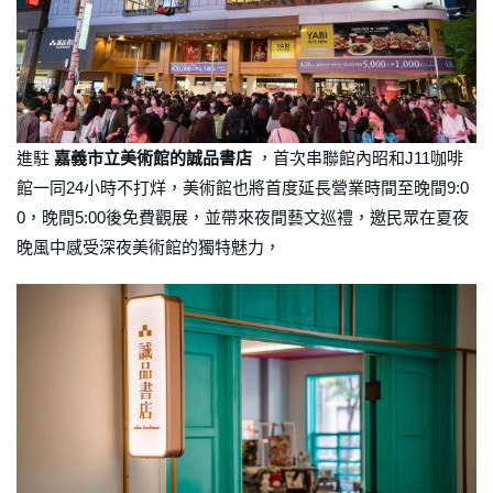
進駐
嘉義市立美術館的誠品書店
，首次串聯館內昭和J11咖啡
館一同24小時不打烊，美術館也將首度延長營業時間至晚間9:0
0，晚間5:00後免費觀展，並帶來夜間藝文巡禮，邀民眾在夏夜
晚風中感受深夜美術館的獨特魅力，