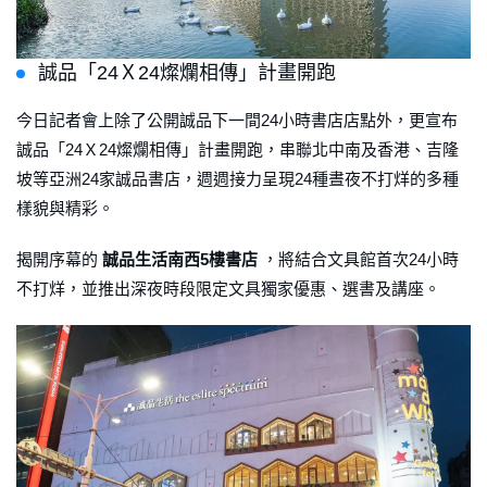
誠品「24Ｘ24燦爛相傳」計畫開跑
今日記者會上除了公開誠品下一間24小時書店店點外，更宣布
誠品「24Ｘ24燦爛相傳」計畫開跑，串聯北中南及香港、吉隆
坡等亞洲24家誠品書店，週週接力呈現24種晝夜不打烊的多種
樣貌與精彩。
揭開序幕的
誠品生活南西5樓書店
，將結合文具館首次24小時
不打烊，並推出深夜時段限定文具獨家優惠、選書及講座。