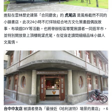
進駐在雲林歷史建築「合同廳舍」的
虎尾店
是風格截然不同的
小鎮書店，此次24小時不打烊除結合地方文化策畫戲偶說故
事、布袋戲DIY等活動，也將舉辦街區導覽揪讀者一同逛早市，
並特別開放登上頂樓眺望虎尾，在從容走讀間細細品味小鎮人
文風情。
台中中友店
被讀者譽為「最接近《哈利波特》場景的書店」，6