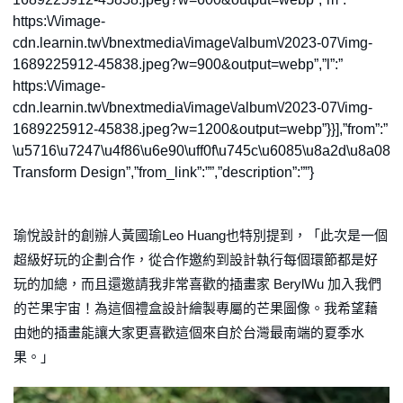
https:\/\/image-
cdn.learnin.tw\/bnextmedia\/image\/album\/2023-07\/img-
1689225912-45838.jpeg?w=900&output=webp”,”l”:”
https:\/\/image-
cdn.learnin.tw\/bnextmedia\/image\/album\/2023-07\/img-
1689225912-45838.jpeg?w=1200&output=webp”}}],”from”:”
\u5716\u7247\u4f86\u6e90\uff0f\u745c\u6085\u8a2d\u8a08
Transform Design”,”from_link”:””,”description”:””}
瑜悅設計的創辦人黃國瑜Leo Huang也特別提到，「此次是一個
超級好玩的企劃合作，從合作邀約到設計執行每個環節都是好
玩的加總，而且還邀請我非常喜歡的插畫家 BerylWu 加入我們
的芒果宇宙！為這個禮盒設計繪製專屬的芒果圖像。我希望藉
由她的插畫能讓大家更喜歡這個來自於台灣最南端的夏季水
果。」