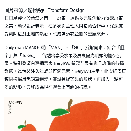
圖片來源／瑜悅設計 Transform Design
日日島製位於台灣之南——屏東，透過多元觸角致力傳遞屏東
之美，瑜悅設計表示，在多次與主理人阿包的合作中，深深感
受到阿包對土地的熱愛，也成為這次企劃的靈感來源。
Daily man MANGO將「MAN」、「GO」拆解開來，結合「疊
字」與「To Go」，傳遞出享受水果及屏東陽光明媚的愉快氛
圍。特別邀請台灣插畫家 BerylWu 繪製芒果有趣且詼諧的各種
姿態，為包裝注入年輕與可愛元素。BerylWu表示，此次插畫原
稿同樣採用色鉛筆繪製，嘗試捕捉芒果的形狀，再加入一點可
愛的變形，最終成為現在禮盒上有趣的樣貌。