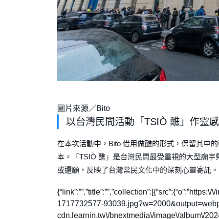
圖片來源／Bito
以台灣民間活動「TSIÒ 醮」作靈感
在本次活動中，Bito 借用做醮的形式，保留其
本。「TSIÒ 醮」是台灣民間最受重視的大型廟
或還願，反映了台灣常民文化中的深刻心靈寄託。
{“link”:””,”title”:””,”collection”:[{“src”:{“o”:”ht
1717732577-93039.jpg?w=2000&output=webp”,”x
cdn.learnin.tw\/bnextmedia\/image\/album\/2