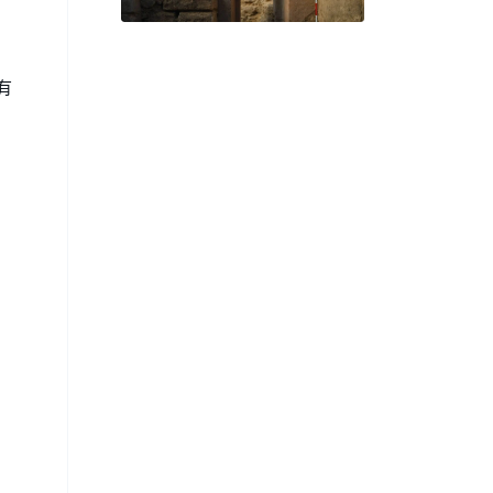
of the Earliest Public
Religious Calendars
有