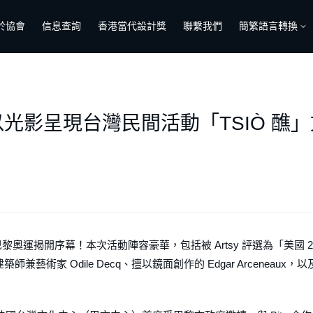
於協會
信息查詢
香港當代設計獎
聯繫我們
簡繁語言轉換
！以光影呈現台灣民間活動「TSIÒ 
的巴黎奧運揭開序幕！本次活動陣容豪華，包括被 Artsy 評選為「美國 2
師兼藝術家 Odile Decq、擅以鏡面創作的 Edgar Arceneaux，以