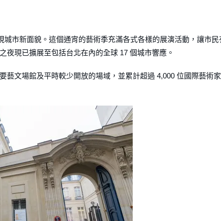
新展現城市新面貌。這個通宵的藝術季充滿各式各樣的展演活動，讓市民
夜現已擴展至包括台北在內的全球 17 個城市響應。
藝文場館及平時較少開放的場域，並累計超過 4,000 位國際藝術家