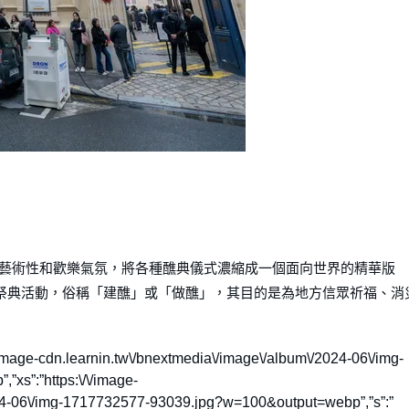
中的藝術性和歡樂氣氛，將各種醮典儀式濃縮成一個面向世界的精華版
宇祭典活動，俗稱「建醮」或「做醮」，其目的是為地方信眾祈福、消
tps:\/\/image-cdn.learnin.tw\/bnextmedia\/image\/album\/2024-06\/img-
s”:”https:\/\/image-
024-06\/img-1717732577-93039.jpg?w=100&output=webp”,”s”:”