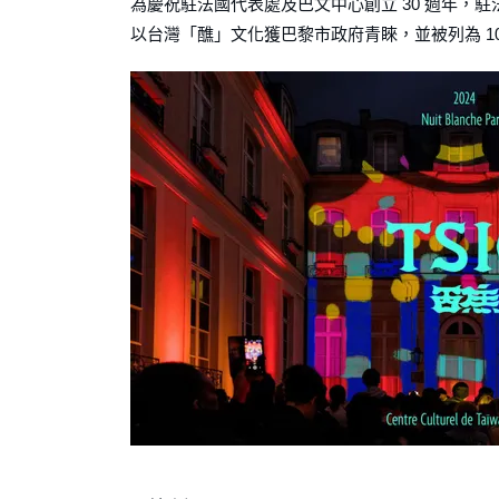
為慶祝駐法國代表處及巴文中心創立 30 週年，駐
以台灣「醮」文化獲巴黎市政府青睞，並被列為 1