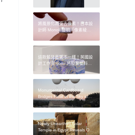
，
Artworks in New Twist to
Long-Running Feud
將風景化為復古像素！日本設
計師 Monoli 發明「像素稜
鏡」，彷彿重溫童年電玩時光
這款藍牙音響不一樣！英國設
計工作室 gomi 將廢棄塑料變
身，打造永續兼美感的大理石
花紋設計
Monumental Cardboard
Bridges Float in the Sky in
Temporary Installations by
Olivier Grossetête
Newly Unearthed Solar
Temple in Egypt Reveals One