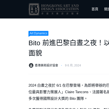
首頁
關
Art Dynamics
Bito 前進巴黎白晝之夜
面貌
香港美術設計協會
⋅
9 6 月, 2024
2024 白晝之夜於 6/1 在巴黎登場，為即將舉辦
位最具影響力策展人」Claire Tancons、法國著名建築
多次獲得國際設計大獎的 Bito 團隊。