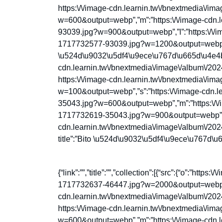
https:\/\/image-cdn.learnin.tw\/bnextmedia\/
w=600&output=webp”,”m”:”https:\/\/image-cdn.
93039.jpg?w=900&output=webp”,”l”:”https:\/\/i
1717732577-93039.jpg?w=1200&output=webp”},”
\u524d\u9032\u5df4\u9ece\u767d\u665d\u4e4b\u59
cdn.learnin.tw\/bnextmedia\/image\/album\/2
https:\/\/image-cdn.learnin.tw\/bnextmedia\/
w=100&output=webp”,”s”:”https:\/\/image-cdn.
35043.jpg?w=600&output=webp”,”m”:”https:\/\/
1717732619-35043.jpg?w=900&output=webp”,”l”
cdn.learnin.tw\/bnextmedia\/image\/album\/2
title”:”Bito \u524d\u9032\u5df4\u9ece\u767d\u665
{“link”:””,”title”:””,”collection”:[{“src”:{“o”:”ht
1717732637-46447.jpg?w=2000&output=webp”,”x
cdn.learnin.tw\/bnextmedia\/image\/album\/2
https:\/\/image-cdn.learnin.tw\/bnextmedia\/
w=600&output=webp”,”m”:”https:\/\/image-cdn.