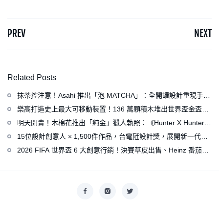
PREV
NEXT
Related Posts
抹茶控注意！Asahi 推出「泡 MATCHA」：全開罐設計重現手打
泡感，拿鐵、可爾必思等新品同步亮相
樂高打造史上最大可移動裝置！136 萬顆積木堆出世界盃金盃，
梅西、姆巴佩、C 羅化身樂高人偶
明天開賣！木棉花推出「純金」獵人執照：《Hunter X Hunter》
連載再開、集英社打造獵人專用情報網
15位設計創意人 × 1,500件作品，台電瓩設計獎，展開新一代設
計師與電力的創意對話
2026 FIFA 世界盃 6 大創意行銷！決賽草皮出售、Heinz 番茄醬
變身紅牌、Levi’s 推蓋白布 Logo 衣服
Copyright © 2026
香港美術設計協會
. All rights reserved.