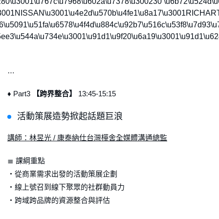
9d1\u6280\u3001\u767c\u7968\u602a\u7378\u300230 \u6b72\u52
T\u3001NISSAN\u3001\u4e2d\u570b\u4fe1\u8a17\u3001RICHA
6\u5091\u51fa\u6578\u4f4d\u884c\u92b7\u516c\u53f8\u7d93
ee3\u544a\u734e\u3001\u91d1\u9f20\u6a19\u3001\u91d1\u62
…
♦ Part3
【跨界整合】
13:45-15:15
活動策展造勢掀起話題巨浪
講師：林昱光 / 康泰納仕台灣樺舍全媒體溝通總監
≣ 課綱重點
・從商業需求出發的活動策展企劃
・線上號召到線下聚眾的社群動員力
・跨域跨品牌的資源整合與評估