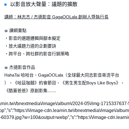
以影音放大聲量：議題的擴散
講師：林志杰 / 杰德影音 GagaOOLala 創辦人暨執行長
≣ 課綱重點
・影音的選題邏輯與腳本擬定
・放大議題力道的企劃要訣
・跨平台、跨社群的影音行銷策略
≣ 杰德影音作品
HahaTai 哈哈台、GagaOOLala（全球最大同志影音串流平台
）、《哈茲咖囍》約會節目、《男生男生配Boys Like Boys》、
《酷蓋爸爸》原創影集……
e-cdn.learnin.tw\/bnextmedia\/image\/album\/2024-05\/img-17153
bp”,”s”:”https:\/\/image-cdn.learnin.tw\/bnextmedia\/image\/a
7639-60379.jpg?w=100&output=webp”,”s”:”https:\/\/image-cdn.le