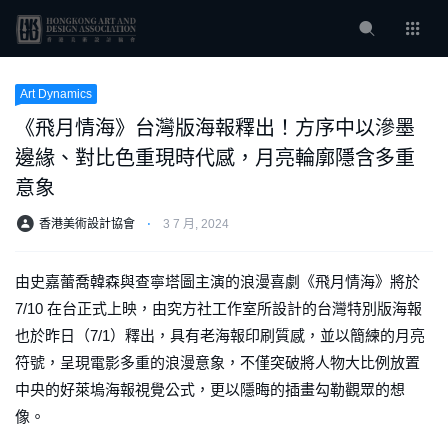
Art Dynamics
《飛月情海》台灣版海報釋出！方序中以滲墨
邊緣、對比色重現時代感，月亮輪廓隱含多重
意象
香港美術設計協會
⋅
3 7 月, 2024
由史嘉蕾喬韓森與查寧塔圖主演的浪漫喜劇《飛月情海》將於
7/10 在台正式上映，由究方社工作室所設計的台灣特別版海報
也於昨日（7/1）釋出，具有老海報印刷質感，並以簡練的月亮
符號，呈現電影多重的浪漫意象，不僅突破將人物大比例放置
中央的好萊塢海報視覺公式，更以隱晦的插畫勾勒觀眾的想
像。