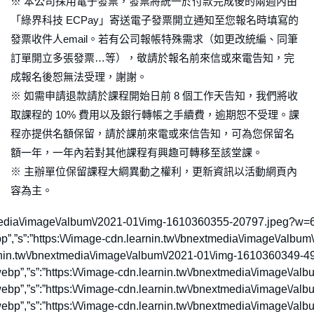
※ 本公司採用電子發票，發票將統一於付款完成後的兩週內由
「綠界科技 ECPay」寄送電子發票開立通知至您報名時填寫的
發票收件人email。若有公司報帳特殊需求（如更改統編、同筆
訂單開立多張發票…等），敬請於報名前來信或來電告知，完
成報名後恕無法受理，謝謝。
※ 如需申請退款請於課程開始日前 8 個工作天告知，我們將收
取課程的 10% 費用以及銀行轉帳之手續費，逾期恕不受理。課
程亦提供名額保留，請於課前來電或來信告知，可為您保留名
額一年，一年內若對其他課程有興趣可轉移至該堂課。
※ 主辦單位保留課程大綱異動之權利，更新資訊以活動網頁內
容為主。
\/album\/2021-01\/img-1610360433-71185.jpeg?w=100&output=webp”,”s”:”https:\/\/image-cdn.learnin.tw\/bnextmedia\/image\/album\/2021-01\/img-1610360433-71185.jpeg?w=600&output=webp”,”m”:”https:\/\/image-cdn.learnin.tw\/bnextmedia\/image\/album\/2021-01\/img-1610360433-71185.jpeg?w=900&output=webp”,”l”:”https:\/\/image-cdn.learnin.tw\/bnextmedia\/image\/album\/2021-01\/img-1610360433-71185.jpeg?w=1200&output=webp”},”title”:”\u98a8\u683c\u7d93\u6fdf\u5b78\u9662\uff3f\u8ab2\u7a0b\u7167\u7247″},{“src”:{“o”:”https:\/\/image-cdn.learnin.tw\/bnextmedia\/image\/album\/2021-01\/img-1610360398-14775.jpeg?w=2000&output=webp”,”xs”:”https:\/\/image-cdn.learnin.tw\/bnextmedia\/image\/album\/2021-01\/img-1610360398-14775.jpeg?w=100&output=webp”,”s”:”https:\/\/image-cdn.learnin.tw\/bnextmedia\/image\/album\/2021-01\/img-1610360398-14775.jpeg?w=600&output=webp”,”m”:”https:\/\/image-cdn.learnin.tw\/bnextmedia\/image\/album\/2021-01\/img-1610360398-14775.jpeg?w=9