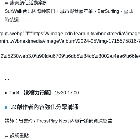
≣ 康泰納仕活動案例
SuitWalk台北國際紳裝日、城市野營嘉年華、BarSurfing、臺北
時裝週……
utput=webp”,”l”:”https:\/\/image-cdn.learnin.tw\/bnextmedia\/
.learnin.tw\/bnextmedia\/image\/album\/2024-05\/img-171557581
22\u5230web3.0\u90fd\u6709\u6db5\u84cb\u3002\u4ea6\u66fe\
…
♦ Part4
【影響力行銷】
15:30-17:00
以創作者內容強化分眾溝通
講師：曾書玲 / PressPlay Next 內容行銷部資深總監
≣ 課綱重點