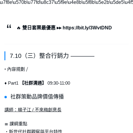
u7f8e\u570b\u77fd\u8c37\u5f9e\u4e8b\u5f8b\u5e2b\u5de5\u4f
🔥
雙日套票最優惠 ▸▸ https://bit.ly/3WvtDND
7.10（三）整合行銷力 ————
▫ 內容規劃 ⧸
♦ Part1
【社群溝通】
09:30-11:00
社群策動品牌價值傳播
講師：楊子江 / 不來梅創意長
≣ 課綱重點
・新世代社群觀察與平台特性