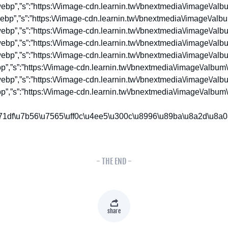
- THE END -
share