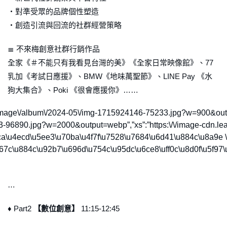
・對準受眾的品牌個性塑造
・創造引流與回流的社群經營策略
≣ 不來梅創意社群行銷作品
全家《＃不能只有我看見台灣的美》《全家日常映像館》、77
乳加《考試日應援》、BMW《地味萬聖節》、LINE Pay 《水
狗大集合》、Poki 《很會應援你》……
dia\/image\/album\/2024-05\/img-1715924146-75233.jpg?w=900&out
24153-96890.jpg?w=2000&output=webp”,”xs”:”https:\/\/image-cdn
ca\u4ecd\u5ee3\u70ba\u4f7f\u7528\u7684\u6d41\u884c\u8a9e \u
767c\u884c\u92b7\u696d\u754c\u95dc\u6ce8\uff0c\u8d0f\u5f9
…
♦ Part2
【數位創意】
11:15-12:45