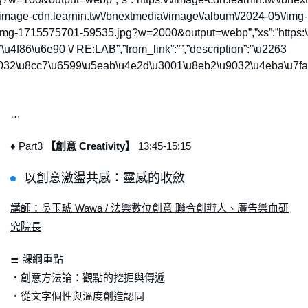
\/\/image-cdn.learnin.tw\/bnextmedia\/image\/album\/2024-05\/
-05\/img-1715575701-59535.jpg?w=2000&output=webp”,”xs”:”https
4f86\u6e90 \/ RE:LAB”,”from_link”:””,”description”:”\u2263
9032\u8cc7\u6599\u5eab\u4e2d\u3001\u8eb2\u9032\u4eba\u7fa
…
♦ Part3
【創意 Creativity】
13:45-15:15
以創意激盪共感：靈感的收斂
講師：吳玉琥 Wawa / 法樂數位創意 聯合創辦人、廣告樂血研
究院長
≣ 課綱重點
・創意方法論：觀點的挖掘與傳遞
・從文字個性與溫度創造認同