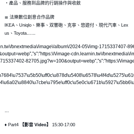
・產品、服務到品牌的行銷操作與收斂
≣ 法樂數位創意合作品牌
IKEA、Uniqlo、樂事、双響砲、克寧、悠遊付、現代汽車、Lex
us、Toyota……
dn.learnin.tw\/bnextmedia\/image\/album\/2024-05\/img-1715337
&output=webp”,”s”:”https:\/\/image-cdn.learnin.tw\/bnextmedi
mg-1715337402-82705.jpg?w=100&output=webp”,”s”:”https:\/\/ima
\u7684\u7537\u5b50\uff0c\u878d\u5408\u6578\u4f4d\u5275\u6
84\u6a02\u8840\u7cbe\u795e\uff0c\u5e0c\u671b\u5927\u5bb6
…
♦ Part4
【影音 Video】
15:30-17:00