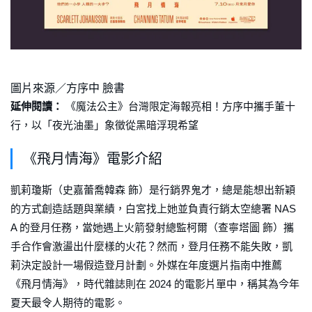
圖片來源／方序中 臉書
延伸閱讀：
《魔法公主》台灣限定海報亮相！方序中攜手董十
行，以「夜光油墨」象徵從黑暗浮現希望
《飛月情海》電影介紹
凱莉瓊斯（史嘉蕾喬韓森 飾）是行銷界鬼才，總是能想出新穎
的方式創造話題與業績，白宮找上她並負責行銷太空總署 NAS
A 的登月任務，當她遇上火箭發射總監柯爾（查寧塔圖 飾）攜
手合作會激盪出什麼樣的火花？然而，登月任務不能失敗，凱
莉決定設計一場假造登月計劃。外媒在年度選片指南中推薦
《飛月情海》，時代雜誌則在 2024 的電影片單中，稱其為今年
夏天最令人期待的電影。