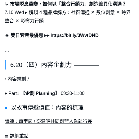
↳
市場瞬息萬變，如何以「整合行銷力」創造差異化溝通？
7.10 Wed ▸ 解鎖 4 種品牌解方：社群溝通 ✕ 數位創意 ✕ 跨界
整合 ✕ 影響力行銷
🔥
雙日套票最優惠 ▸▸ https://bit.ly/3WvtDND
…
6.20（四）內容企劃力 ————
▫ 內容規劃 ⧸
♦ Part1
【企劃 Planning】
09:30-11:00
以故事傳遞價值：內容的梳理
講師：蕭宇辰 / 臺灣吧共同創辦人暨執行長
≣ 課綱重點