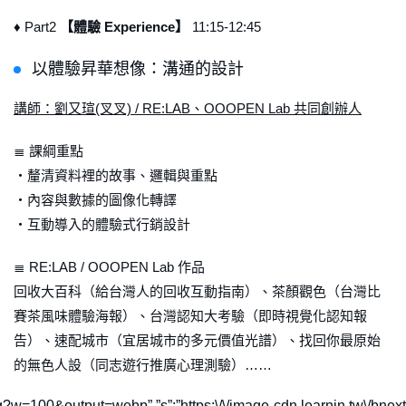
♦ Part2
【體驗 Experience】
11:15-12:45
以體驗昇華想像：溝通的設計
講師：劉又瑄(叉叉) / RE:LAB、OOOPEN Lab 共同創辦人
≣ 課綱重點
・釐清資料裡的故事、邏輯與重點
・內容與數據的圖像化轉譯
・互動導入的體驗式行銷設計
≣ RE:LAB / OOOPEN Lab 作品
回收大百科（給台灣人的回收互動指南）、茶顏觀色（台灣比
賽茶風味體驗海報）、台灣認知大考驗（即時視覺化認知報
告）、速配城市（宜居城市的多元價值光譜）、找回你最原始
的無色人設（同志遊行推廣心理測驗）……
5957.jpg?w=100&output=webp”,”s”:”https:\/\/image-cdn.learnin.t