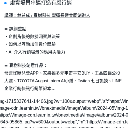
虛實場景串連打造有感行銷
講師：林益成 / 春樹科技 營運長暨共同創辦人
≣ 課綱重點
・企劃背後的數據洞察與決策
・如何以互動加值數位體驗
・AI 介入行銷場景的應用與潛力
≣ 春樹科技創意作品：
發票怪獸兌獎APP、家樂福多元宇宙平安BUY、王品四鍋公投
大選、TOYOTA August Intern AI小編、Twitch 七日詭談、LINE
企業行銷快訊行銷筆記本…
2024-05\/img-1715337641-14406.jpg?w=100&output=webp”,”s”:”htt
/\/image-cdn.learnin.tw\/bnextmedia\/image\/album\/2024-05\/i
s:\/\/image-cdn.learnin.tw\/bnextmedia\/image\/album\/2024-0
7645-95865.jpg?w=600&output=webp”,”m”:”https:\/\/image-cdn.l