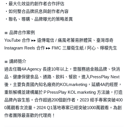
・最大化效益的創作者合作評估
・如何整合品牌訊息與創作者內容
・聯名、導購、品牌曝光的策略差異
≣ 品牌合作案例
YouTube 合作 ▸▸ 遠傳電信 / 痛風老饕易胖體質、臺灣尋奇
Instagram Reels 合作 ▸▸ FMC 三層衛生紙 / 阿心、檸檬先生
≣ 講師簡介
過去任職4A Agency 長達10年以上，曾服務過金融品牌、快消
品、健康保健食品、通路、飲料、餐飲。進入PressPlay Next
後，主要負責國內知名廠商的KOLmarketing，延續4A的經歷，
重新解構並建構屬於ＰPressPlay KOL marketing 方法論，打造
品牌內容生態。合作超過200個創作者，2023 經手專案突破400
0萬觀看次流量。2024 Q1落地專案已經突破1000萬觀看。為創
作者團隊最喜歡的代理商！