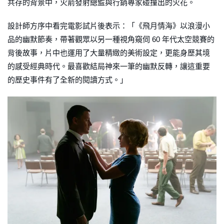
共存的背景中，火箭發射總監與行銷專家碰撞出的火花。
設計師方序中看完電影試片後表示：「《飛月情海》以浪漫小
品的幽默節奏，帶著觀眾以另一種視角窺伺 60 年代太空競賽的
背後故事，片中也運用了大量精緻的美術設定，更能身歷其境
的感受經典時代。最喜歡結局神來一筆的幽默反轉，讓這重要
的歷史事件有了全新的閱讀方式。」