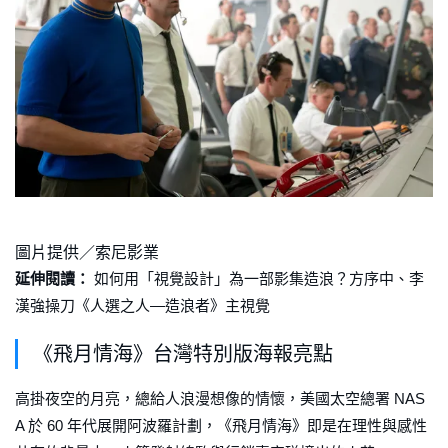
圖片提供／索尼影業
延伸閱讀：
如何用「視覺設計」為一部影集造浪？方序中、李
漢強操刀《人選之人—造浪者》主視覺
《飛月情海》台灣特別版海報亮點
高掛夜空的月亮，總給人浪漫想像的情懷，美國太空總署 NAS
A 於 60 年代展開阿波羅計劃，《飛月情海》即是在理性與感性