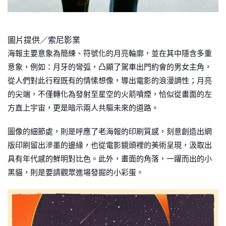
圖片提供／索尼影業
海報主要意象為簡練、符號化的月亮輪廓，並在其中隱含多重
意象，例如：月牙的彎弧，凸顯了駕車出門約會的男女主角，
從人們對此行程既有的情愫想像，導出電影的浪漫調性；月亮
的尖端，不僅轉化為發射至星空的火箭噴煙，恰似從畫面的左
方直上宇宙，更是暗示兩人共驅未來的道路。
圖像的細節處，則是呼應了老海報的印刷質感，刻意創造出網
版印刷留出滲墨的邊緣，也從電影鏡頭裡的美術呈現，汲取出
具有年代感的鮮明對比色。此外，畫面的角落，一躍而出的小
黑貓，則是要請觀眾進場發掘的小彩蛋。