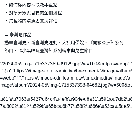
・如何從內容萃取敘事重點
・對準分眾與目標的企劃流程
・跨載體的溝通差異與評估
≣ 臺灣吧作品
動畫臺灣史、新臺灣史運動、大抓周學院、《開箱亞洲》系列
節目、《小黑啤玩臺灣》系列繪本與兒童節目……
age\/album\/2024-05\/img-1715337389-99129.jpg?w=100&output=web
”:{“o”:”https:\/\/image-cdn.learnin.tw\/bnextmedia\/image\/al
,”l”:”https:\/\/image-cdn.learnin.tw\/bnextmedia\/image\/albu
image\/album\/2024-05\/img-1715337398-64662.jpg?w=600&output
28\u81fa\u7063\u5427\u64d4\u4efb\u904e\u8a31\u591a\u7db2\
577\u3002\u81f4\u529b\u65bc\u6b77\u53f2\u666e\u53ca\u5de
…