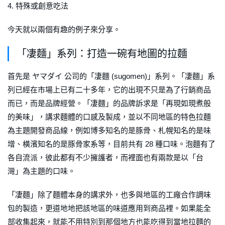
4. 特殊或創意吃法
今天就以兩個有趣的例子來分享。
「凄麵」系列：打造一碗有地圖的拉麵
首先是 ヤマダイ 公司的「凄麵 (sugomen)」系列。「凄麵」系
列已經在市場上已有二十多年，它的出現不只是為了行銷商品
而已，而是品牌經營。「凄麵」的品牌訴求是「再現如現煮般
的美味」，講求麵體的口感及製成，並以不同地區的特色拉麵
為主題開發商品線，例如博多知名的是豚骨、札幌知名的是味
增、橫濱知名的是豚骨家系等，目前共有 28 種口味。泡麵有了
各自流派，彼此都有不少擁護者，而裡面也有兩款是以「台
灣」為主題的口味。
「凄麵」除了麵體本身的講求外，也多與地區的工廠合作調味
包的製造，更道地地把該地區的味道應用到商品裡。如果能全
部收集起來，就能不用特別到那個地方也能吃得到當地拉麵的