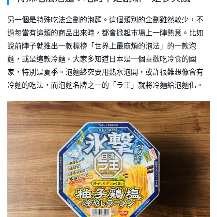
另一個是特殊吃法企劃的泡麵。這個類別的企劃雖然較少，不
過每當有這類的商品出來時，都會掀起市場上一陣熱意。比如
說前陣子就推出一款標榜「世界上最麻煩的泡法」的一款泡
麵，或是這款冷麵。大家多知道日本是一個喜歡吃冷食的國
家，特別是夏季。泡麵終究要用熱水泡開，或許很難想像會有
冷麵的吃法，而泡麵名牌之一的「ラ王」就將冷麵給泡麵化。