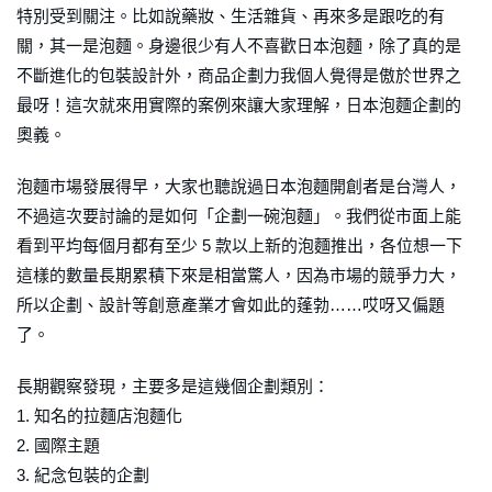
特別受到關注。比如說藥妝、生活雜貨、再來多是跟吃的有
關，其一是泡麵。身邊很少有人不喜歡日本泡麵，除了真的是
不斷進化的包裝設計外，商品企劃力我個人覺得是傲於世界之
最呀！這次就來用實際的案例來讓大家理解，日本泡麵企劃的
奧義。
泡麵市場發展得早，大家也聽說過日本泡麵開創者是台灣人，
不過這次要討論的是如何「企劃一碗泡麵」。我們從市面上能
看到平均每個月都有至少 5 款以上新的泡麵推出，各位想一下
這樣的數量長期累積下來是相當驚人，因為市場的競爭力大，
所以企劃、設計等創意產業才會如此的蓬勃……哎呀又偏題
了。
長期觀察發現，主要多是這幾個企劃類別：
1. 知名的拉麵店泡麵化
2. 國際主題
3. 紀念包裝的企劃