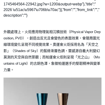
1745464564-22942.jpg?w=1200&output=webp”},”title”:”
2026 \u51ac\u5967\u706b\u70ac”}],”from”:””,”from_link”:””,”
description”:””}
外觀處理上，火炬應用物理氣相沉積技術（Physical Vapor Dep
osition, PVD），創造出反光且會變色的表面效果，會隨周圍光
線環境變化呈現不同視覺效果。奧運會火炬採用名為「天空之
影」（Shades of Sky）的藍綠漸層色調，靈感源自義大利變幻
莫測的天空與自然景觀；而帕運會火炬則呈現「光之山」（Mo
untains of Light）的古銅色澤，象徵帕運選手的堅韌精神與變革
力量。