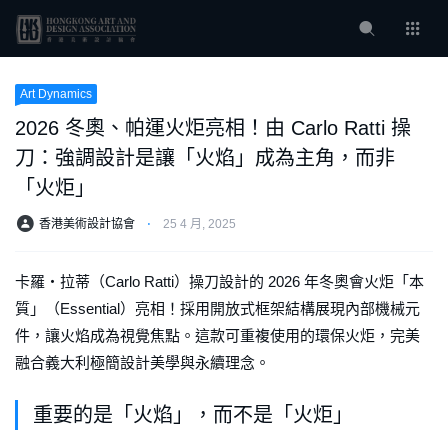
Art Dynamics
2026 冬奧、帕運火炬亮相！由 Carlo Ratti 操
刀：強調設計是讓「火焰」成為主角，而非
「火炬」
香港美術設計協會
⋅
25 4 月, 2025
卡羅・拉蒂（Carlo Ratti）操刀設計的 2026 年冬奧會火炬「本
質」（Essential）亮相！採用開放式框架結構展現內部機械元
件，讓火焰成為視覺焦點。這款可重複使用的環保火炬，完美
融合義大利極簡設計美學與永續理念。
重要的是「火焰」，而不是「火炬」