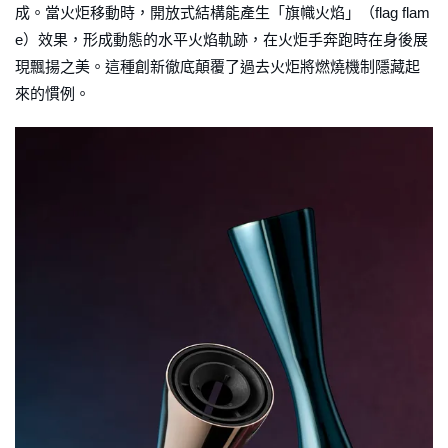
成。當火炬移動時，開放式結構能產生「旗幟火焰」（flag flam
e）效果，形成動態的水平火焰軌跡，在火炬手奔跑時在身後展
現飄揚之美。這種創新徹底顛覆了過去火炬將燃燒機制隱藏起
來的慣例。