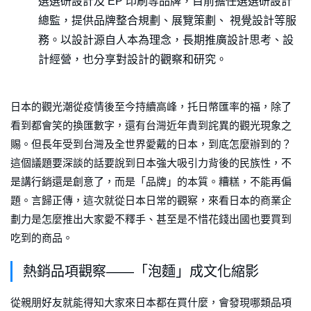
選選研設計及 EP 印刷等品牌，目前擔任選選研設計
總監，提供品牌整合規劃、展覽策劃、 視覺設計等服
務。以設計源自人本為理念，長期推廣設計思考、設
計經營，也分享對設計的觀察和研究。
日本的觀光潮從疫情後至今持續高峰，托日幣匯率的福，除了
看到都會笑的換匯數字，還有台灣近年貴到詫異的觀光現象之
賜。但長年受到台灣及全世界愛戴的日本，到底怎麼辦到的？
這個議題要深談的話要說到日本強大吸引力背後的民族性，不
是講行銷還是創意了，而是「品牌」的本質。糟糕，不能再偏
題。言歸正傳，這次就從日本日常的觀察，來看日本的商業企
劃力是怎麼推出大家愛不釋手、甚至是不惜花錢出國也要買到
吃到的商品。
熱銷品項觀察——「泡麵」成文化縮影
從親朋好友就能得知大家來日本都在買什麼，會發現哪類品項