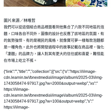
圖片來源／林唯哲
我們可以從這個組合商品裡面看到他集合了六款不同地區的泡
麵，口味各自不同外，圖像的設計也反應了該地區的氛圍，有
的氣勢強悍、有的是親民的風格，就像寶可夢一樣每款泡麵都
是一種角色。此外也將開發過程中的故事記載在商品裡，強化
「凄麵」的品牌力，讓人對其有更大的信任感和喜愛，難怪能
在市場上屹立不搖。
{“link”:””,”title”:””,”collection”:[{“src”:{“o”:”https:\/\/image-
cdn.learnin.tw\/bnextmedia\/image\/album\/2025-03\/img-
1743058474-97917.jpg?w=2000&output=webp”,”xs”:”
https:\/\/image-
cdn.learnin.tw\/bnextmedia\/image\/album\/2025-03\/img-
1743058474-97917.jpg?w=100&output=webp”,”s”:”
https:\/\/image-