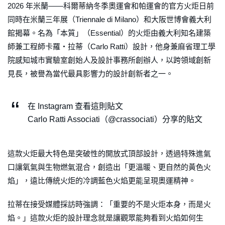
2026 年米蘭——科爾蒂納冬季奧運會和帕運會的官方火炬日前
同時在米蘭三年展（Triennale di Milano）和大阪世博會義大利
館揭幕。名為「本質」（Essential）的火炬由義大利知名建築
師兼工程師卡羅・拉蒂（Carlo Ratti）設計，他身兼麻省理工學
院感知城市實驗室創始人及設計事務所創辦人，以跨領域創新
見長，被譽為當代最具影響力的設計創新者之一。
在 Instagram 查看這則貼文
Carlo Ratti Associati（@crassociati）分享的貼文
這款火炬最大特色是突破性的開放式頂部設計，透過特殊進氣
口讓氧氣與生物燃氣混合，創造出「更溫暖、更自然的黃色火
焰」，遠比傳統火炬的冷調藍色火焰更能呈現奧運精神。
拉蒂在接受媒體採訪時強調：「重要的不是火炬本身，而是火
焰。」這款火炬的設計理念就是讓觀眾能夠看到火焰如何生