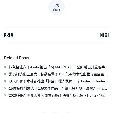
share
PREV
NEXT
Related Posts
抹茶控注意！Asahi 推出「泡 MATCHA」：全開罐設計重現手打
泡感，拿鐵、可爾必思等新品同步亮相
樂高打造史上最大可移動裝置！136 萬顆積木堆出世界盃金盃，
梅西、姆巴佩、C 羅化身樂高人偶
明天開賣！木棉花推出「純金」獵人執照：《Hunter X Hunter》
連載再開、集英社打造獵人專用情報網
15位設計創意人 × 1,500件作品，台電瓩設計獎，展開新一代設
計師與電力的創意對話
2026 FIFA 世界盃 6 大創意行銷！決賽草皮出售、Heinz 番茄醬
變身紅牌、Levi’s 推蓋白布 Logo 衣服