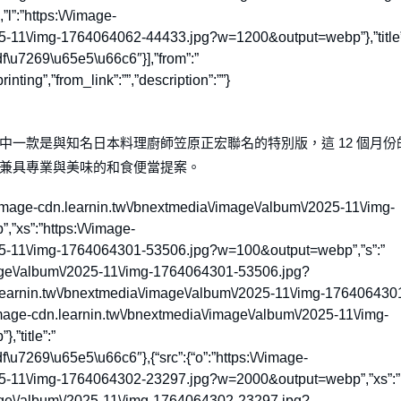
:”https:\/\/image-
25-11\/img-1764064062-44433.jpg?w=1200&output=webp”},”title”
u7269\u65e5\u66c6″}],”from”:”
ing”,”from_link”:””,”description”:””}
一款是與知名日本料理廚師笠原正宏聯名的特別版，這 12 個月份
兼具專業與美味的和食便當提案。
tps:\/\/image-cdn.learnin.tw\/bnextmedia\/image\/album\/2025-11\/img-
s”:”https:\/\/image-
025-11\/img-1764064301-53506.jpg?w=100&output=webp”,”s”:”
image\/album\/2025-11\/img-1764064301-53506.jpg?
learnin.tw\/bnextmedia\/image\/album\/2025-11\/img-176406430
mage-cdn.learnin.tw\/bnextmedia\/image\/album\/2025-11\/img-
”title”:”
269\u65e5\u66c6″},{“src”:{“o”:”https:\/\/image-
025-11\/img-1764064302-23297.jpg?w=2000&output=webp”,”xs”:”
image\/album\/2025-11\/img-1764064302-23297.jpg?