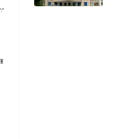
Architectural Addition to an
Apartment Building
:”
僅
與