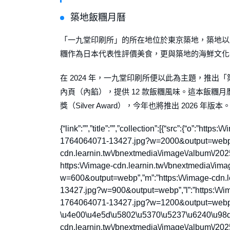
築地飯糰月曆
「一九堂印刷所」的所在地位於東京築地，築地以
糰作為日本代表性評價美食，更與築地的海鮮文化
在 2024 年，一九堂印刷所便以此為主題，推
內頁（內餡），提供 12 款飯糰風味。這本飯糰月曆
獎（Silver Award），今年也將推出 2026 年版本
{“link”:””,”title”:””,”collection”:[{“src”:{“o”:”ht
1764064071-13427.jpg?w=2000&output=webp”,”x
cdn.learnin.tw\/bnextmedia\/image\/album\/2
https:\/\/image-cdn.learnin.tw\/bnextmedia\/
w=600&output=webp”,”m”:”https:\/\/image-cdn.
13427.jpg?w=900&output=webp”,”l”:”https:\/\/i
1764064071-13427.jpg?w=1200&output=webp”},
\u4e00\u4e5d\u5802\u5370\u5237\u6240\u98df\u7
cdn.learnin.tw\/bnextmedia\/image\/album\/2