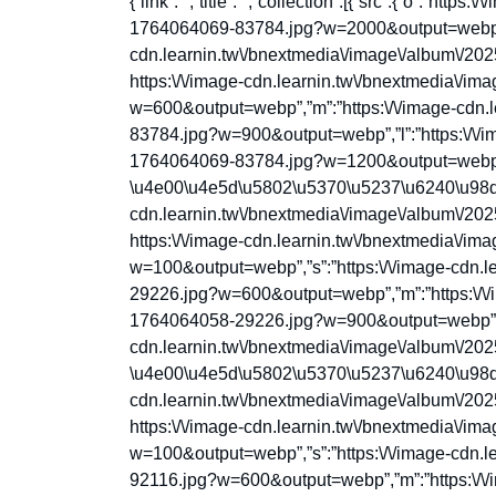
{“link”:””,”title”:””,”collection”:[{“src”:{“o”:”ht
1764064069-83784.jpg?w=2000&output=webp”,”x
cdn.learnin.tw\/bnextmedia\/image\/album\/2
https:\/\/image-cdn.learnin.tw\/bnextmedia\/
w=600&output=webp”,”m”:”https:\/\/image-cdn.
83784.jpg?w=900&output=webp”,”l”:”https:\/\/i
1764064069-83784.jpg?w=1200&output=webp”},
\u4e00\u4e5d\u5802\u5370\u5237\u6240\u98df\u7
cdn.learnin.tw\/bnextmedia\/image\/album\/2
https:\/\/image-cdn.learnin.tw\/bnextmedia\/
w=100&output=webp”,”s”:”https:\/\/image-cdn.
29226.jpg?w=600&output=webp”,”m”:”https:\/\/
1764064058-29226.jpg?w=900&output=webp”,”l”
cdn.learnin.tw\/bnextmedia\/image\/album\/20
\u4e00\u4e5d\u5802\u5370\u5237\u6240\u98df\u7
cdn.learnin.tw\/bnextmedia\/image\/album\/2
https:\/\/image-cdn.learnin.tw\/bnextmedia\/i
w=100&output=webp”,”s”:”https:\/\/image-cdn.
92116.jpg?w=600&output=webp”,”m”:”https:\/\/