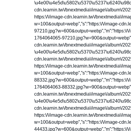
\u4e00\u4e5d\u5802\u5370\u5237\u6240\u98df\u7
cdn.learnin.tw\/bnextmedia\/image\/album\/2
https:\/\/image-cdn.learnin.tw\/bnextmedia\/
w=100&output=webp”,”s”:”https:\/\/image-cdn.
97210.jpg?w=600&output=webp”,”m”:”https:\/\/
1764064065-97210.jpg?w=900&output=webp”,”l”
cdn.learnin.tw\/bnextmedia\/image\/album\/20
\u4e00\u4e5d\u5802\u5370\u5237\u6240\u98df\u7
cdn.learnin.tw\/bnextmedia\/image\/album\/2
https:\/\/image-cdn.learnin.tw\/bnextmedia\/
w=100&output=webp”,”s”:”https:\/\/image-cdn.
88332.jpg?w=600&output=webp”,”m”:”https:\/\/
1764064063-88332.jpg?w=900&output=webp”,”l”
cdn.learnin.tw\/bnextmedia\/image\/album\/20
\u4e00\u4e5d\u5802\u5370\u5237\u6240\u98df\u7
cdn.learnin.tw\/bnextmedia\/image\/album\/2
https:\/\/image-cdn.learnin.tw\/bnextmedia\/
w=100&output=webp”,”s”:”https:\/\/image-cdn.
44433.jpg?w=600&output=webp”,”m”:”https:\/\/