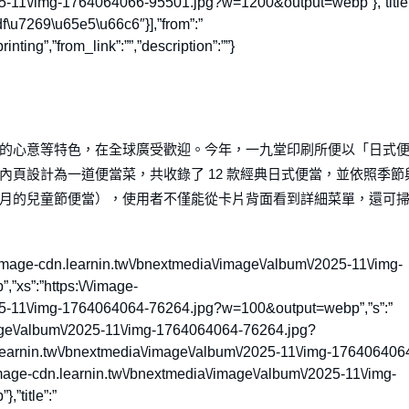
25-11\/img-1764064066-95501.jpg?w=1200&output=webp”},”title”
u7269\u65e5\u66c6″}],”from”:”
ing”,”from_link”:””,”description”:””}
的心意等特色，在全球廣受歡迎。今年，一九堂印刷所便以「日式
頁設計為一道便當菜，共收錄了 12 款經典日式便當，並依照季節
月的兒童節便當），使用者不僅能從卡片背面看到詳細菜單，還可
tps:\/\/image-cdn.learnin.tw\/bnextmedia\/image\/album\/2025-11\/img-
s”:”https:\/\/image-
025-11\/img-1764064064-76264.jpg?w=100&output=webp”,”s”:”
image\/album\/2025-11\/img-1764064064-76264.jpg?
learnin.tw\/bnextmedia\/image\/album\/2025-11\/img-176406406
mage-cdn.learnin.tw\/bnextmedia\/image\/album\/2025-11\/img-
”title”:”