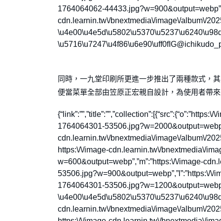
1764064062-44433.jpg?w=900&output=webp”,”l”
cdn.learnin.tw\/bnextmedia\/image\/album\/20
\u4e00\u4e5d\u5802\u5370\u5237\u6240\u98df\
\u5716\u7247\u4f86\u6e90\uff0fIG@ichikudo_print
同時，一九堂印刷所更進一步推出了兩種款式，其中
便當菜單全部由笠原正宏親自設計，為使用者帶來
{“link”:””,”title”:””,”collection”:[{“src”:{“o”:”ht
1764064301-53506.jpg?w=2000&output=webp”,”x
cdn.learnin.tw\/bnextmedia\/image\/album\/2
https:\/\/image-cdn.learnin.tw\/bnextmedia\/
w=600&output=webp”,”m”:”https:\/\/image-cdn.
53506.jpg?w=900&output=webp”,”l”:”https:\/\/i
1764064301-53506.jpg?w=1200&output=webp”},
\u4e00\u4e5d\u5802\u5370\u5237\u6240\u98df\u7
cdn.learnin.tw\/bnextmedia\/image\/album\/2
https:\/\/image-cdn.learnin.tw\/bnextmedia\/