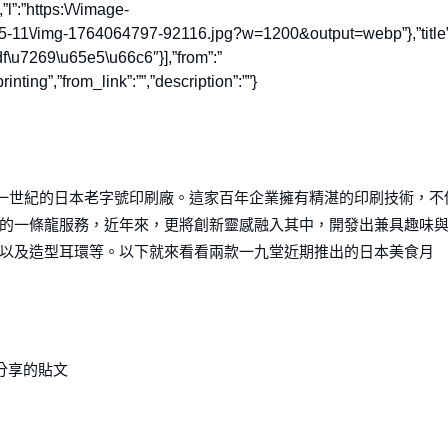
:”https:\/\/image-
25-11\/img-1764064797-92116.jpg?w=1200&output=webp”},”title”
u7269\u65e5\u66c6″}],”from”:”
ing”,”from_link”:””,”description”:””}
超過一世紀的日本老字號印刷廠。這家百年企業擁有精湛的印刷技術，不
的一條龍服務，近年來，更將創新靈感融入其中，開發出兼具趣味
以及造型耳環等。以下就來看看兩款一九堂近期推出的日本美食月
g）分享的貼文