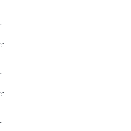
-
:”
-
:”
-