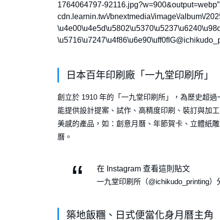
1764064797-92116.jpg?w=900&output=webp”,”l”
cdn.learnin.tw\/bnextmedia\/image\/album\/20
\u4e00\u4e5d\u5802\u5370\u5237\u6240\u98df\
\u5716\u7247\u4f86\u6e90\uff0fIG@ichikudo_print
日本百年印刷廠「一九堂印刷所」
創立於 1910 年的「一九堂印刷所」，為歷史
能提供設計提案、試作、高精度印刷、裝訂與加工
美感的產品，如：創意月曆、年節賀卡、立體紙雕
曆。
在 Instagram 查看這則貼文
一九堂印刷所（@ichikudo_printin
築地飯糰、日式便當化身月曆主角