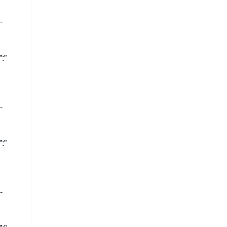
-
:”
-
:”
-