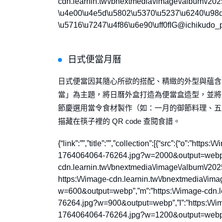
cdn.learnin.tw\/bnextmedia\/image\/album\/20
\u4e00\u4e5d\u5802\u5370\u5237\u6240\u98df\
\u5716\u7247\u4f86\u6e90\uff0fIG@ichikudo_print
日式便當月曆
日式便當因其隨心所欲的搭配、精緻的外型與蘊含
當」為主題，將日曆外盒打造為便當盒造型，並將內
節慶選用當令食材製作（如：一月的御節料理、五
描藏在筷子裡的 QR code 查閱食譜。
{“link”:””,”title”:””,”collection”:[{“src”:{“o”:”ht
1764064064-76264.jpg?w=2000&output=webp”,”x
cdn.learnin.tw\/bnextmedia\/image\/album\/2
https:\/\/image-cdn.learnin.tw\/bnextmedia\/
w=600&output=webp”,”m”:”https:\/\/image-cdn.
76264.jpg?w=900&output=webp”,”l”:”https:\/\/i
1764064064-76264.jpg?w=1200&output=webp”},