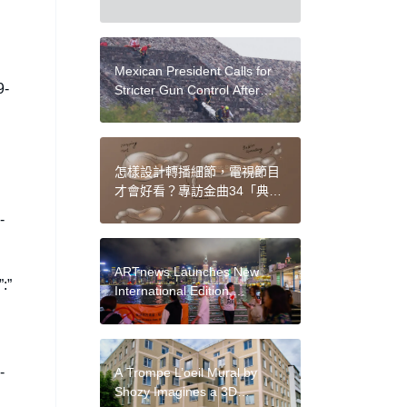
Worlds by Lauren Marx
Mexican President Calls for
9-
Stricter Gun Control After
Deadly Shooting at
Teotihuacán Pyramids
怎樣設計轉播細節，電視節目
才會好看？專訪金曲34「典禮
節目包裝」野人設計共同創辦
-
人 Ida 陳志育
ARTnews Launches New
:”
International Edition,
ARTnews Asia in Hong Kong
-
A Trompe L’oeil Mural by
Shozy Imagines a 3D