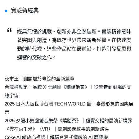
實驗新經典
經典無懼於挑戰，創新亦非全然破壞。實驗精神意味
著突圍與創造，為既存世界帶來嶄新碰撞。在快速變
動的時代裡，這些作品站在最前沿，打造引發反思與
迴響的突破之作。
夜市王｜翻開屬於臺綜的全新篇章
台灣通勤第一品牌 X 阮劇團《聽說他家》｜從聲音到劇場的支
線宇宙
2025 日本大阪世博台灣 TECH WORLD 館｜臺灣形象的國際展
示
2025 夕陽小鎮虛擬音樂祭《燒胎祭》｜虛實交錯的展演新境界
《雲在兩千米》（VR）｜開創影像敘事的創新路徑
Coke AI 綻放心裡話｜解碼台灣式情感的 AI 翻譯機