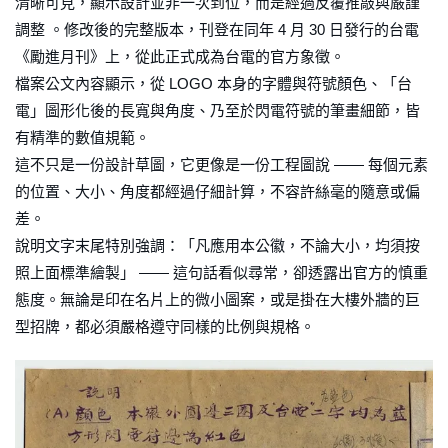
清晰可見，顯示設計並非一次到位，而是經過反覆推敲與嚴謹
調整 。修改後的完整版本，刊登在同年 4 月 30 日發行的台電
《勵進月刊》上，從此正式成為台電的官方象徵。
檔案公文內容顯示，從 LOGO 本身的字體與符號顏色、「台
電」圖形化後的長寬與角度、乃至於閃電符號的筆畫細節，皆
有精準的數值規範。
這不只是一份設計草圖，它更像是一份工程圖說 —— 每個元素
的位置、大小、角度都經過仔細計算，不容許絲毫的隨意或偏
差。
說明文字末尾特別強調：「凡應用本公徽，不論大小，均須按
照上面標準繪製」 —— 這句話看似尋常，卻透露出官方的慎重
態度。無論是印在名片上的微小圖案，或是掛在大樓外牆的巨
型招牌，都必須嚴格遵守同樣的比例與規格。