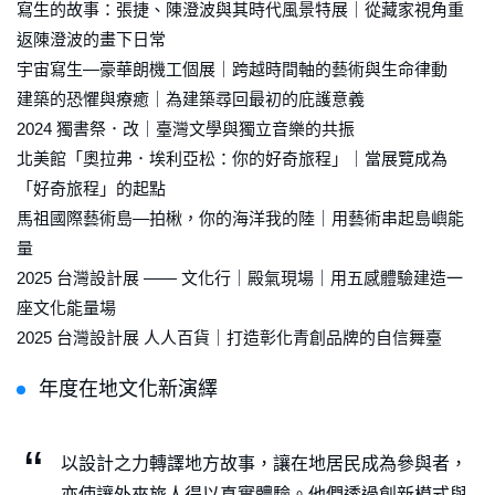
寫生的故事：張捷、陳澄波與其時代風景特展｜從藏家視角重
返陳澄波的畫下日常
宇宙寫生—豪華朗機工個展｜跨越時間軸的藝術與生命律動
建築的恐懼與療癒｜為建築尋回最初的庇護意義
2024 獨書祭．改｜臺灣文學與獨立音樂的共振
北美館「奧拉弗．埃利亞松：你的好奇旅程」｜當展覽成為
「好奇旅程」的起點
馬祖國際藝術島—拍楸，你的海洋我的陸｜用藝術串起島嶼能
量
2025 台灣設計展 —— 文化行｜殿氣現場｜用五感體驗建造一
座文化能量場
2025 台灣設計展 人人百貨｜打造彰化青創品牌的自信舞臺
年度在地文化新演繹
以設計之力轉譯地方故事，讓在地居民成為參與者，
亦使讓外來旅人得以真實體驗。他們透過創新模式與