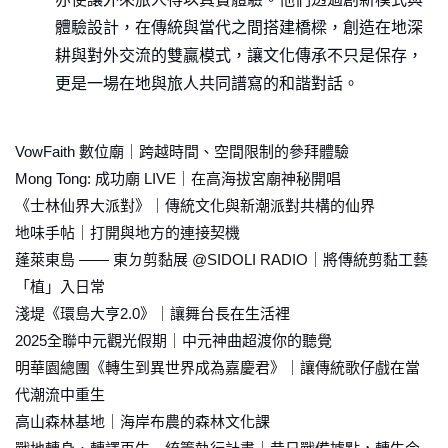
體驗設計，在傳統與當代之間搭建橋樑，創造在地深
耕與對外交流的雙贏模式，讓文化傳承不只是保存，
更是一場在地與旅人共同譜寫的和諧對話。
VowFaith 數位廟｜跨越時間、空間限制的參拜體驗
Mong Tong: 成功廟 LIVE｜在高海拔宮廟神秘開唱
《士林仙界大派對》｜傳統文化與新潮派對共構的仙界
地味手帖｜打開與地方的連接契機
蓬萊東島 —— 東ㄉ剪黏展 @SIDOLI RADIO｜將傳統剪黏工藝
「植」入日常
淺堤《環島大亨2.0》｜讓舞台長在生活裡
2025全聯中元觀光假期｜中元神曲超渡你的聽覺
明華園總團《轉生到異世界成為嘉慶君》｜讓傳統歌仔戲在當
代潮流中重生
高山森林基地｜海岸布農的森林文化課