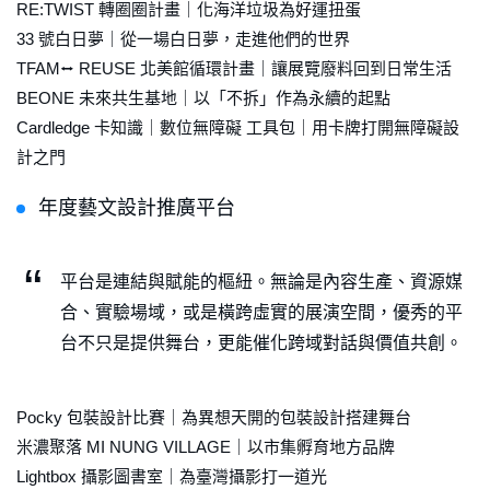
RE:TWIST 轉圈圈計畫｜化海洋垃圾為好運扭蛋
33 號白日夢｜從一場白日夢，走進他們的世界
TFAM⭤ REUSE 北美館循環計畫｜讓展覽廢料回到日常生活
BEONE 未來共生基地｜以「不拆」作為永續的起點
Cardledge 卡知識｜數位無障礙 工具包｜用卡牌打開無障礙設
計之門
年度藝文設計推廣平台
平台是連結與賦能的樞紐。無論是內容生產、資源媒
合、實驗場域，或是橫跨虛實的展演空間，優秀的平
台不只是提供舞台，更能催化跨域對話與價值共創。
Pocky 包裝設計比賽｜為異想天開的包裝設計搭建舞台
米濃聚落 MI NUNG VILLAGE｜以市集孵育地方品牌
Lightbox 攝影圖書室｜為臺灣攝影打一道光