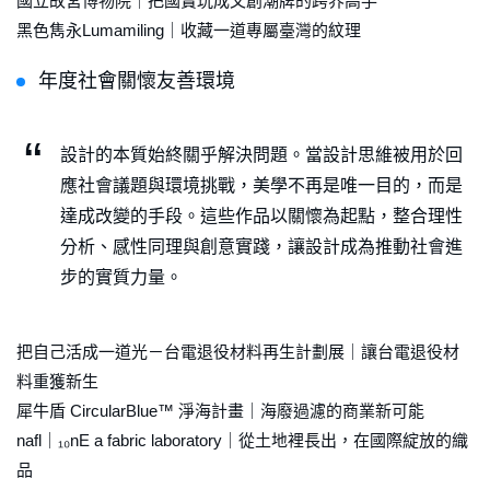
國立故宮博物院｜把國寶玩成文創潮牌的跨界高手
黑色雋永Lumamiling｜收藏一道專屬臺灣的紋理
年度社會關懷友善環境
設計的本質始終關乎解決問題。當設計思維被用於回
應社會議題與環境挑戰，美學不再是唯一目的，而是
達成改變的手段。這些作品以關懷為起點，整合理性
分析、感性同理與創意實踐，讓設計成為推動社會進
步的實質力量。
把自己活成一道光－台電退役材料再生計劃展｜讓台電退役材
料重獲新生
犀牛盾 CircularBlue™ 淨海計畫｜海廢過濾的商業新可能
nafl｜₁₀nE a fabric laboratory｜從土地裡長出，在國際綻放的織
品