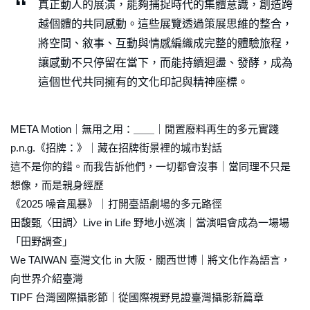
真正動人的展演，能夠捕捉時代的集體意識，創造跨
越個體的共同感動。這些展覽透過策展思維的整合，
將空間、敘事、互動與情感編織成完整的體驗旅程，
讓感動不只停留在當下，而能持續迴盪、發酵，成為
這個世代共同擁有的文化印記與精神座標。
META Motion｜無用之用：＿＿｜閒置廢料再生的多元實踐
p.n.g.《招牌：》｜藏在招牌街景裡的城市對話
這不是你的錯。而我告訴他們，一切都會沒事｜當同理不只是
想像，而是親身經歷
《2025 噪音風暴》｜打開臺語劇場的多元路徑
田馥甄〈田調〉Live in Life 野地小巡演｜當演唱會成為一場場
「田野調查」
We TAIWAN 臺灣文化 in 大阪．關西世博｜將文化作為語言，
向世界介紹臺灣
TIPF 台灣國際攝影節｜從國際視野見證臺灣攝影新篇章