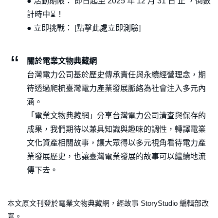
● 活動期限： 即日起至 2025 年 12 月 31 日 止 ，倒數
計時中⌛️！
● 立即挑戰： [點擊此處立即測驗]
關於電業文物典藏網
台灣電力公司基於歷史傳承責任與永續經營理念，期
待透過爬梳臺灣電力產業發展脈絡為社會注入多元內
涵。
「電業文物典藏網」分享台灣電力公司清查與保存的
成果，我們期待以兼具知識與趣味的調性，轉譯電業
文化資產相關故事，讓大眾得以多元視角看待電力產
業發展歷史，也讓臺灣電業發展的故事可以繼續地流
傳下去。
本文原文刊登於電業文物典藏網，經故事 StoryStudio 編輯部改
寫。