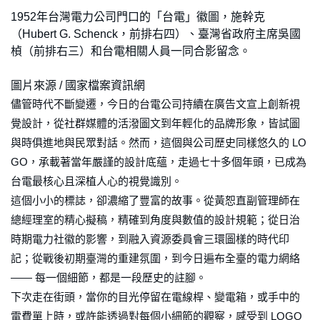
1952年台灣電力公司門口的「台電」徽圖，施幹克
（Hubert G. Schenck，前排右四）、臺灣省政府主席吳國
楨（前排右三）和台電相關人員一同合影留念。
圖片來源 / 國家檔案資訊網
儘管時代不斷變遷，今日的台電公司持續在廣告文宣上創新視
覺設計，從社群媒體的活潑圖文到年輕化的品牌形象，皆試圖
與時俱進地與民眾對話。然而，這個與公司歷史同樣悠久的 LO
GO，承載著當年嚴謹的設計底蘊，走過七十多個年頭，已成為
台電最核心且深植人心的視覺識別。
這個小小的標誌，卻濃縮了豐富的故事。從黃恕直副管理師在
總經理室的精心擬稿，精確到角度與數值的設計規範；從日治
時期電力社徽的影響，到融入資源委員會三環圖樣的時代印
記；從戰後初期臺灣的重建氛圍，到今日遍布全臺的電力網絡
—— 每一個細節，都是一段歷史的註腳。
下次走在街頭，當你的目光停留在電線桿、變電箱，或手中的
電費單上時，或許能透過對每個小細節的觀察，感受到 LOGO