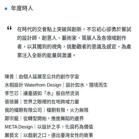
年度時人
在時代的交會點上突破與創新，不忘初心卻勇於嘗試
的設計師、創意人、藝術家、策展人及各領域創作
者，以其獨到的視角，挑動觀者的意識及感官，為產
業注入全新的能量與激盪。
陳普｜由個人延展至公共的創作宇宙
水相設計 Waterfrom Design｜設計如水，隨境而生
李竺芯｜讓臺語如「水」般自然流淌
張徐展｜世界之眼裡的在地跨域力量
我的檔期有限公司｜檔期有限，火力無限
鄭宗龍｜從轉型開始，推進舞蹈的邊界
META Design｜以設計之手，化腐朽為價值
嚴藝文｜以戲劇之口，道出臺灣女性的故事