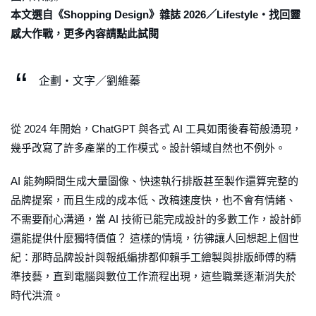
本文選自《Shopping Design》雜誌 2026／Lifestyle・找回靈
感大作戰，更多內容請點此試閱
企劃・文字／劉維蓁
從 2024 年開始，ChatGPT 與各式 AI 工具如雨後春筍般湧現，
幾乎改寫了許多產業的工作模式。設計領域自然也不例外。
AI 能夠瞬間生成大量圖像、快速執行排版甚至製作還算完整的
品牌提案，而且生成的成本低、改稿速度快，也不會有情緒、
不需要耐心溝通，當 AI 技術已能完成設計的多數工作，設計師
還能提供什麼獨特價值？ 這樣的情境，彷彿讓人回想起上個世
紀：那時品牌設計與報紙編排都仰賴手工繪製與排版師傅的精
準技藝，直到電腦與數位工作流程出現，這些職業逐漸消失於
時代洪流。