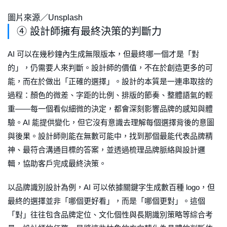
圖片來源／Unsplash
➃ 設計師擁有最終決策的判斷力
AI 可以在幾秒鐘內生成無限版本，但最終哪一個才是「對
的」，仍需要人來判斷。設計師的價值，不在於創造更多的可
能，而在於做出「正確的選擇」。設計的本質是一連串取捨的
過程：顏色的微差、字距的比例、排版的節奏、整體語氣的輕
重——每一個看似細微的決定，都會深刻影響品牌的感知與體
驗。AI 能提供變化，但它沒有意識去理解每個選擇背後的意圖
與後果。設計師則能在無數可能中，找到那個最能代表品牌精
神、最符合溝通目標的答案，並透過梳理品牌脈絡與設計邏
輯，協助客戶完成最終決策。
以品牌識別設計為例，AI 可以依據關鍵字生成數百種 logo，但
最終的選擇並非「哪個更好看」，而是「哪個更對」。這個
「對」往往包含品牌定位、文化個性與長期識別策略等綜合考