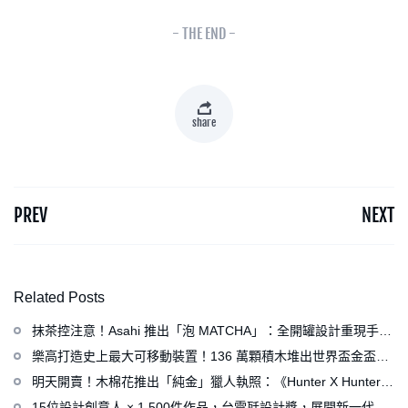
- THE END -
share
PREV
NEXT
Related Posts
抹茶控注意！Asahi 推出「泡 MATCHA」：全開罐設計重現手打
泡感，拿鐵、可爾必思等新品同步亮相
樂高打造史上最大可移動裝置！136 萬顆積木堆出世界盃金盃，
梅西、姆巴佩、C 羅化身樂高人偶
明天開賣！木棉花推出「純金」獵人執照：《Hunter X Hunter》
連載再開、集英社打造獵人專用情報網
15位設計創意人 × 1,500件作品，台電瓩設計獎，展開新一代設