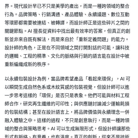
界。現代設計早已不只是美學的產出，而是一種跨領域的整合
行為。品牌策略、行銷溝通、產品體驗、永續議題、數位互動
等環節都需要被連結、被轉譯，而設計師正是這些碎片之間的
關鍵節點。AI 擅長從資料中找出最有效率的答案，但真正的創
新並非來自既有解法，而是來自於「重新定義問題」的能力。
設計師的角色，正是在不同領域之間打開對話的可能，讓科技
的邏輯、工程的精準、文化的脈絡與行銷的語言能在設計中被
重新編織成新的秩序。
以永續包裝設計為例，當品牌希望產品「看起來環保」，AI 可
以瞬間生成自然色系或木紋質感的包裝視覺，但設計師可以進
一步思考這樣的「環保」是否只是表象。他們可能與材料工程
師合作，研究再生纖維的可印性；與供應鏈討論減少運輸耗損
的包裝結構；甚至在設計語言上，將品牌價值與永續理念一併
融入體驗之中。這樣的過程，不只是創意執行，而是一種跨領
域的整合與策略思考。AI 可以生成無限形式，但設計師讓那些
形式有脈絡、有意義，也有溫度。真正的創新，從來不是技術