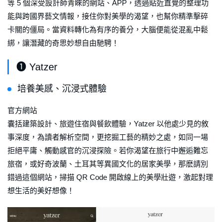
等 5 個深受設計師青睞的網站、APP，透過貼近直覺的整理功
能與跨國界藝文情報，接住你對美學的渴望，也幫你精準擊碎
卡關的僵局。當資料轉化為有序的養分，大腦便能從混亂中鬆
綁，讓潛藏的奇思妙想自由馳騁！
❶ Yatzer
培養美感、沉浸式體驗
官方網站
囊括建築設計、旅遊住宿與餐飲體驗，Yatzer 以他處少見的敘
事深度，為讀者解析空間，更挖掘工藝的精妙之處，如同一場
拒絕平庸、觸動感官的沉浸探險。若你渴望在旅行中邂逅難忘
旅宿，或好奇波蘭、土耳其等異國文化的居家美學，那麽請別
錯過這個網站，掃描 QR Code 開啟線上的美學壯遊，激起對理
想生活的美好想像！