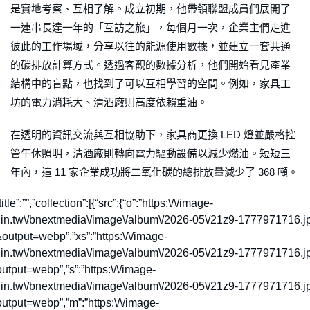
是實地考察、互相了解。成立初期，他帶領聯盟成員們展開了
一連串長達一年的「互訪之旅」，每個月一次，企業主們走進
彼此的工作場域，分享以往的能源使用數據，並建立一套共通
的碳排放計算方式。透過客觀的數據分析，他們開始看見產業
結構中的盲點，也找到了可以互相學習的空間。例如，家具工
坊的電力消耗大、清酒廠則高度依賴重油。
在透明的資訊交流與互相協助下，家具商更換 LED 燈並嚴格控
管午休照明，清酒廠則轉向電力驅動設備以減少燃油。短短三
年內，這 11 家企業成功將二氧化碳的總排放量減少了 368 噸。
”title”:””,”collection”:[{“src”:{“o”:”https:\/\/image-
nin.tw\/bnextmedia\/image\/album\/2026-05\/21z9-1777971716.j
utput=webp”,”xs”:”https:\/\/image-
nin.tw\/bnextmedia\/image\/album\/2026-05\/21z9-1777971716.j
tput=webp”,”s”:”https:\/\/image-
nin.tw\/bnextmedia\/image\/album\/2026-05\/21z9-1777971716.j
tput=webp”,”m”:”https:\/\/image-