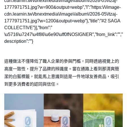
cdn.learnin.tw\/bnextmedia\/image\/album\/2026-05\/tzaj-
1777971751.jpg?w=900&output=webp”,”l”:”https:\/\/image-
cdn.learnin.tw\/bnextmedia\/image\/album\/2026-05\/tzaj-
1777971751.jpg?w=1200&output=webp”},”title”:”#2 SAGA
COLLECTIVE”}],”from”:”
\u5716\u7247\u4f86\u6e90\uff0fNOSIGNER”,”from_link”:””,”
description”:””}
這種做法不僅降低了職人企業的參與門檻，同時透過視覺上的
高度一致性，提升了品牌的辨識度。當在通路上看到那清爽簡
潔的白藍標籤，就能馬上意識到這是一件地球友善商品，吸引
到更多消費者的認同與信任。