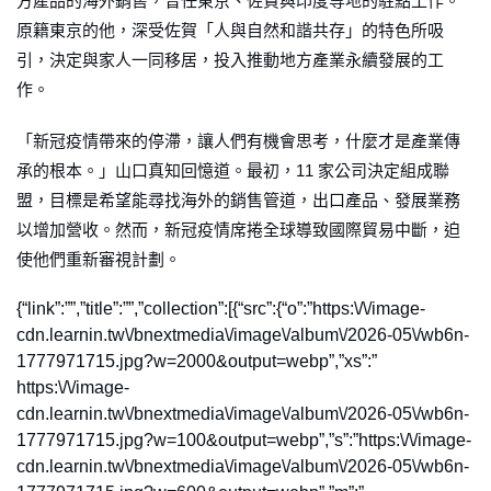
方產品的海外銷售，曾任東京、佐賀與印度等地的駐點工作。
原籍東京的他，深受佐賀「人與自然和諧共存」的特色所吸
引，決定與家人一同移居，投入推動地方產業永續發展的工
作。
「新冠疫情帶來的停滯，讓人們有機會思考，什麼才是產業傳
承的根本。」山口真知回憶道。最初，11 家公司決定組成聯
盟，目標是希望能尋找海外的銷售管道，出口產品、發展業務
以增加營收。然而，新冠疫情席捲全球導致國際貿易中斷，迫
使他們重新審視計劃。
{“link”:””,”title”:””,”collection”:[{“src”:{“o”:”https:\/\/image-
cdn.learnin.tw\/bnextmedia\/image\/album\/2026-05\/wb6n-
1777971715.jpg?w=2000&output=webp”,”xs”:”
https:\/\/image-
cdn.learnin.tw\/bnextmedia\/image\/album\/2026-05\/wb6n-
1777971715.jpg?w=100&output=webp”,”s”:”https:\/\/image-
cdn.learnin.tw\/bnextmedia\/image\/album\/2026-05\/wb6n-