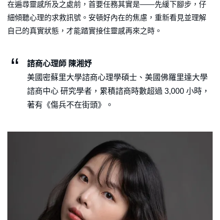
在遍尋靈感所及之處前，首要任務其實是——先緩下腳步，仔
細傾聽心理的求救訊號。安頓好內在的焦慮，重新看見並理解
自己的真實狀態，才能踏實接住靈感再來之時。
諮商心理師 陳湘妤
美國密蘇里大學諮商心理學碩士、美國佛羅里達大學
諮商中心 研究學者，累積諮商時數超過 3,000 小時，
著有《傷兵不在街頭》。