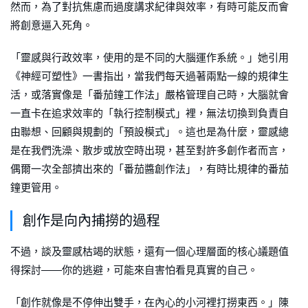
然而，為了對抗焦慮而過度講求紀律與效率，有時可能反而會
將創意逼入死角。
「靈感與行政效率，使用的是不同的大腦運作系統。」她引用
《神經可塑性》一書指出，當我們每天過著兩點一線的規律生
活，或落實像是「番茄鐘工作法」嚴格管理自己時，大腦就會
一直卡在追求效率的「執行控制模式」裡，無法切換到負責自
由聯想、回顧與規劃的「預設模式」。這也是為什麼，靈感總
是在我們洗澡、散步或放空時出現，甚至對許多創作者而言，
偶爾一次全部擠出來的「番茄醬創作法」，有時比規律的番茄
鐘更管用。
創作是向內捕撈的過程
不過，談及靈感枯竭的狀態，還有一個心理層面的核心議題值
得探討——你的逃避，可能來自害怕看見真實的自己。
「創作就像是不停伸出雙手，在內心的小河裡打撈東西。」陳