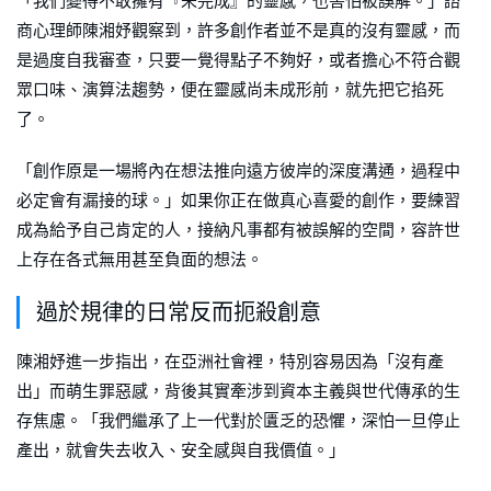
「我們變得不敢擁有『未完成』的靈感，也害怕被誤解。」諮
商心理師陳湘妤觀察到，許多創作者並不是真的沒有靈感，而
是過度自我審查，只要一覺得點子不夠好，或者擔心不符合觀
眾口味、演算法趨勢，便在靈感尚未成形前，就先把它掐死
了。
「創作原是一場將內在想法推向遠方彼岸的深度溝通，過程中
必定會有漏接的球。」如果你正在做真心喜愛的創作，要練習
成為給予自己肯定的人，接納凡事都有被誤解的空間，容許世
上存在各式無用甚至負面的想法。
過於規律的日常反而扼殺創意
陳湘妤進一步指出，在亞洲社會裡，特別容易因為「沒有產
出」而萌生罪惡感，背後其實牽涉到資本主義與世代傳承的生
存焦慮。「我們繼承了上一代對於匱乏的恐懼，深怕一旦停止
產出，就會失去收入、安全感與自我價值。」