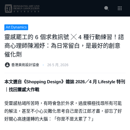
Art Dynamics
靈感罷工的 6 個求救訊號 ╳ 4 種行動練習！諮
商心理師陳湘妤：為日常留白，是最好的創意
催化劑
香港美術設計協會
⋅
26 5 月, 2026
本文選自《Shopping Design》雜誌 2026／4 月 Lifestyle 特刊
｜找回靈感大作戰
受靈感枯竭所苦時，有時會急於外求，過度積極找尋所有可能
的解法，甚至不小心災難化思考自己是否江郎才盡，卻忘了好
好關心高速運轉的大腦：「你是不是太累了？」