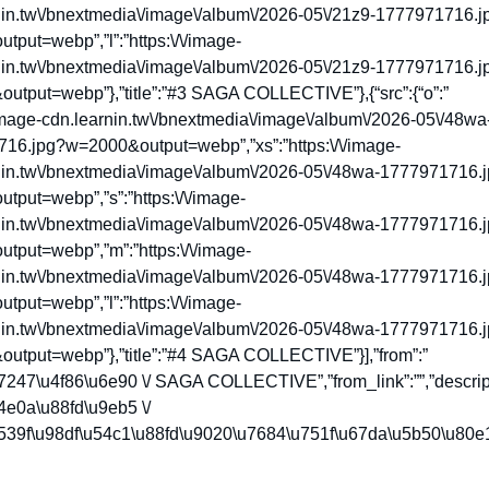
nin.tw\/bnextmedia\/image\/album\/2026-05\/21z9-1777971716.j
put=webp”,”l”:”https:\/\/image-
nin.tw\/bnextmedia\/image\/album\/2026-05\/21z9-1777971716.j
utput=webp”},”title”:”#3 SAGA COLLECTIVE”},{“src”:{“o”:”
/image-cdn.learnin.tw\/bnextmedia\/image\/album\/2026-05\/48wa
16.jpg?w=2000&output=webp”,”xs”:”https:\/\/image-
nin.tw\/bnextmedia\/image\/album\/2026-05\/48wa-1777971716.
tput=webp”,”s”:”https:\/\/image-
nin.tw\/bnextmedia\/image\/album\/2026-05\/48wa-1777971716.
tput=webp”,”m”:”https:\/\/image-
nin.tw\/bnextmedia\/image\/album\/2026-05\/48wa-1777971716.
put=webp”,”l”:”https:\/\/image-
nin.tw\/bnextmedia\/image\/album\/2026-05\/48wa-1777971716.
utput=webp”},”title”:”#4 SAGA COLLECTIVE”}],”from”:”
7247\u4f86\u6e90 \/ SAGA COLLECTIVE”,”from_link”:””,”descript
4e0a\u88fd\u9eb5 \/
539f\u98df\u54c1\u88fd\u9020\u7684\u751f\u67da\u5b50\u80e