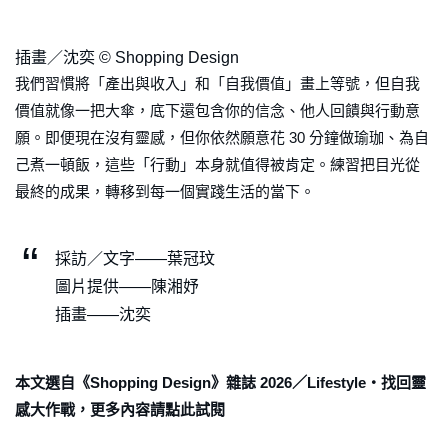
插畫／沈奕 © Shopping Design
我們習慣將「產出與收入」和「自我價值」畫上等號，但自我
價值就像一把大傘，底下還包含你的信念、他人回饋與行動意
願。即便現在沒有靈感，但你依然願意花 30 分鐘做瑜珈、為自
己煮一頓飯，這些「行動」本身就值得被肯定。練習把目光從
最終的成果，轉移到每一個實踐生活的當下。
採訪／文字——葉冠玟
圖片提供——陳湘妤
插畫——沈奕
本文選自《Shopping Design》雜誌 2026／Lifestyle・找回靈
感大作戰，更多內容請點此試閱