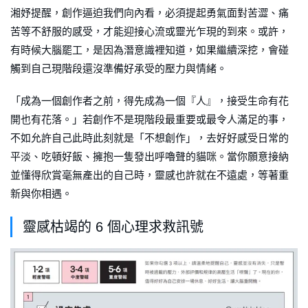
湘妤提醒，創作逼迫我們向內看，必須提起勇氣面對苦澀、痛
苦等不舒服的感受，才能迎接心流或靈光乍現的到來。或許，
有時候大腦罷工，是因為潛意識裡知道，如果繼續深挖，會碰
觸到自己現階段還沒準備好承受的壓力與情緒。
「成為一個創作者之前，得先成為一個『人』，接受生命有花
開也有花落。」若創作不是現階段最重要或最令人滿足的事，
不如允許自己此時此刻就是「不想創作」，去好好感受日常的
平淡、吃頓好飯、擁抱一隻發出呼嚕聲的貓咪。當你願意接納
並懂得欣賞毫無產出的自己時，靈感也許就在不遠處，等著重
新與你相遇。
靈感枯竭的 6 個心理求救訊號