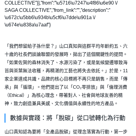
COLLECTIVE”}],”from”:”\u5716\u7247\u4f86\u6e90 \/
SAGA COLLECTIVE”,”from_link”:””,”description”:”
\u672c\u5bb6\u934b\u5cf6\u7dde\u901a \/
\u674e\u838a\u7aaf”}
「我們想留給子孫什麼？」山口真知與這群平均年齡約五、六
十歲的社長們談論聯盟的發展時，拋出了這個關鍵性的提問。
「如果佐賀的森林消失了、水源污染了，或是氣候變遷導致海
苔與茶葉無法收穫，再精湛的工藝也將失去依託。」於是，11
家企業達成共識，品牌的核心目標將不再只是銷售，而是「傳
承」與「循環」。他們提出了以「CO₂零排放」與「倫理消費
（Ethical）」為核心理念，帶著對人、社會與地球友善的精
神，致力創造兼具美感、文化價值與永續性的地方產品。
數據與實踐：將「脫碳」從口號轉化為行動
山口真知認為要將「全產品脫碳」從理念落實為行動，第一步