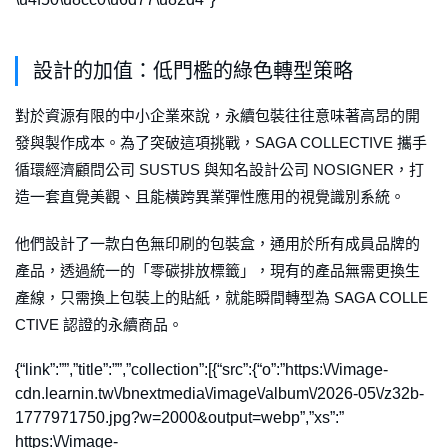
設計的加值：低門檻的綠色轉型策略
對於資源有限的中小企業來說，永續包裝往往意味著高昂的開
發與製作成本。為了突破這項挑戰，SAGA COLLECTIVE 攜手
循環經濟顧問公司 SUSTUS 與知名設計公司 NOSIGNER，打
造一套直覺美觀、且能橫跨異業彈性應用的視覺識別系統。
他們設計了一款白色無印刷的包裝盒，通用於所有成員品牌的
產品，透過統一的「零碳排放標籤」，現有的產品無需更換生
產線，只需換上包裝上的貼紙，就能瞬間轉型為 SAGA COLLE
CTIVE 認證的永續商品。
{“link”:””,”title”:””,”collection”:[{“src”:{“o”:”https:\/\/image-
cdn.learnin.tw\/bnextmedia\/image\/album\/2026-05\/z32b-
1777971750.jpg?w=2000&output=webp”,”xs”:”
https:\/\/image-