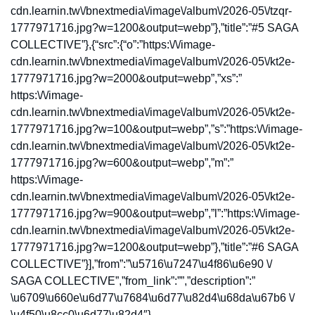
cdn.learnin.tw\/bnextmedia\/image\/album\/2026-05\/tzqr-
1777971716.jpg?w=1200&output=webp”},”title”:”#5 SAGA
COLLECTIVE”},{“src”:{“o”:”https:\/\/image-
cdn.learnin.tw\/bnextmedia\/image\/album\/2026-05\/kt2e-
1777971716.jpg?w=2000&output=webp”,”xs”:”
https:\/\/image-
cdn.learnin.tw\/bnextmedia\/image\/album\/2026-05\/kt2e-
1777971716.jpg?w=100&output=webp”,”s”:”https:\/\/image-
cdn.learnin.tw\/bnextmedia\/image\/album\/2026-05\/kt2e-
1777971716.jpg?w=600&output=webp”,”m”:”
https:\/\/image-
cdn.learnin.tw\/bnextmedia\/image\/album\/2026-05\/kt2e-
1777971716.jpg?w=900&output=webp”,”l”:”https:\/\/image-
cdn.learnin.tw\/bnextmedia\/image\/album\/2026-05\/kt2e-
1777971716.jpg?w=1200&output=webp”},”title”:”#6 SAGA
COLLECTIVE”}],”from”:”\u5716\u7247\u4f86\u6e90 \/
SAGA COLLECTIVE”,”from_link”:””,”description”:”
\u6709\u660e\u6d77\u7684\u6d77\u82d4\u68da\u67b6 \/
\u4f50\u8cc0\u6d77\u82d4″}