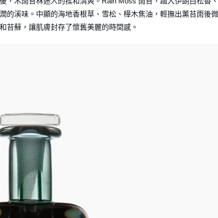
木雨苔林迷人的揉和清爽。Rain Moss 雨苔，踏入伊朗白松香
潤的溪味。中顯的海地香根草、雪松、樺木焦油，輕撫出薰苔雨後
和苔蘚，讓肌膚封存了懷舊美麗的時間感。