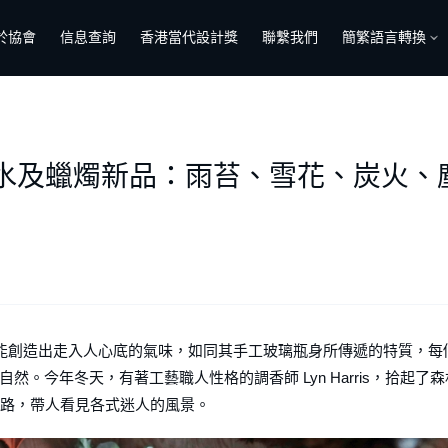
於協會
信息查詢
香港當代設計獎
聯繫我們
簡繁語言轉換
霧雪系香水及蠟燭新品：雨苔、雪花、炭
H 總是能創造出走入人心底的氣味，如同其手工玻璃瓶身所傳遞的特質，每
。今年冬天，有著工藝職人性格的調香師 Lyn Harris，拾起了森
領路，帶人看見各式迷人的風景。