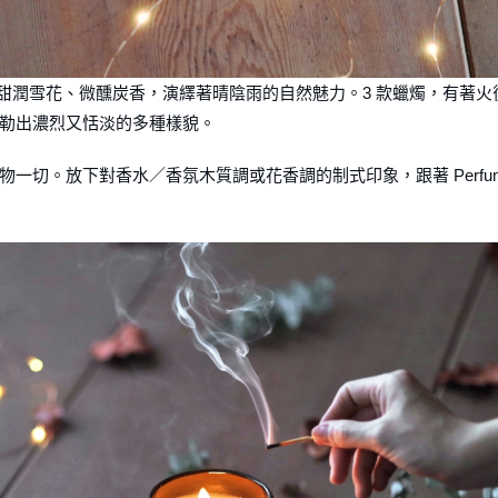
甜潤雪花、微醺炭香，演繹著晴陰雨的自然魅力。3 款蠟燭，有著火
勒出濃烈又恬淡的多種樣貌。
一切。放下對香水／香氛木質調或花香調的制式印象，跟著 Perfu