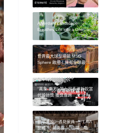
雙年展」 展現臺灣當代科技藝
術力
A Verdant Landscape
Breathes Life into a One-
Bedroom Apartment in a
Suburb of Mumbai
世界最大球型場館 MSG
Sphere 啟用！擁有全球最大
LED 螢幕，創造前所未有的視
覺效果
“萬象·東方“ 第七屆香港新銳當
代設計獎 獲獎查詢
當平面設計遇見家具 ── LAVI
樂維 ╳ 葉忠宜 ╳ 山陽山陰，