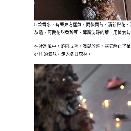
5 款香水，有著東方塵氣、雨後雨苔、清新橙花、
灰燼、可愛花甜香豌豆、薄霧沈靜的葉，用植氣勾
在冷冽風中，落雨成雪，滴凝於葉，寒氣靜止了萬物
er H 的氣味，走入冬日森林。