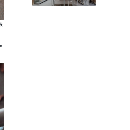
共築充滿實驗新意的 2025 好
感空間展區
後
m