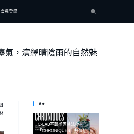
會員登錄
火、塵氣，演繹晴陰雨的自然魅
Art
個
林
C-LAB率藝術家赴法參加
「CHRONIQUES：數位想像