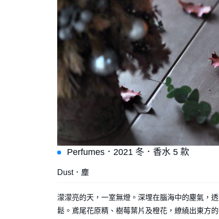
Perfumes．2021 冬．香水 5 款
Dust．塵
濛濛亮的天，一室無燈。深埋在腦海中的塵氣，透著
鬆。鳶尾花原精、樹莓葉片及橙花，繚繞出東方的