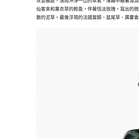
灰雲飄散，落雨沖淨一山的草氣，薄霧中飄著濕潤後，
仙客來和薰衣草的輕盈，伴著恬淡玫瑰，寫出的微
散的泥草。最後浮現的法國當歸、鼠尾草、廣藿香