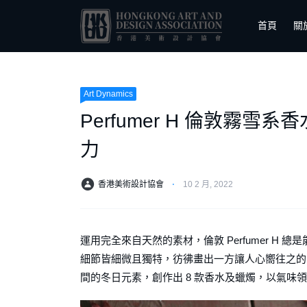
首頁
關
Art Dynamics
Perfumer H 倫敦
力
香港美術設計協會
⋅
10 2 月, 2022
運用完全來自天然的素材，倫敦 Perfumer 
細節皆細微且獨特，彷彿畫出一方讓人心嚮往之的自然
間的冬日元素，創作出 8 款香水及蠟燭，以氣味