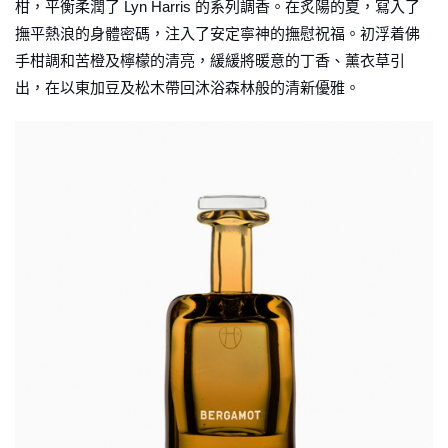
柑，平衡柔潤了 Lyn Harris 的系列調香。在炙陽的夏，寫入了
撫平熱浪的身體密碼，注入了安定寧神的撫慰祝福。初浮着佛
手柑調和苦橙及檸檬的清亮，緩緩將暖意的丁香、薰衣草引
出，在以東加豆及松木帶回沐浴森林般的清新優雅。