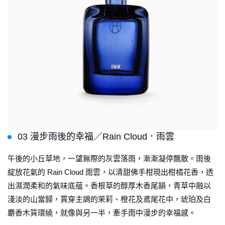
03 漫步雨後的幸福／Rain Cloud．雨雲
午後的小丘草地，一望無際的灰雲落雨，漸漸凝停飄散。雨後
綻放花氣的 Rain Cloud 雨雲，以清甜佛手柑現出柑橘花香，透
出濕潤柔和的氣味底蘊。香根草的醇厚木香尾韻，青草中融以
淺淡的山當歸，貫穿主調的茉莉、橙花及鳶尾花中，琥珀及白
麝香木質環繞，就像與另一半，牽手雨中漫步的幸福感。