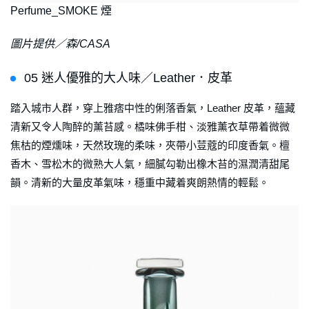
Perfume_SMOKE 煙
圖片提供／森/CASA
05 迷人優雅的大人味／Leather．皮革
踏入城市人群，穿上雅痞中性的俐落香氣，Leather 皮革，蘊藏
清新又令人陶醉的薰苔感。橘味佛手柑、淡雅薰衣草帶着微微
焦枯的煙燻味，天然玫瑰的柔味，夾帶小荳蔻的印度香氣。檀
香木、雪松木的微熟大人氣，細膩勾勒出橡木苔的濕潤清甜尾
韻。清新的大量皮革氣味，穩重中藏着爽朗熱情的輕鬆。