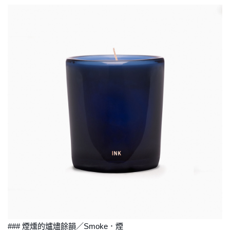
### 煙燻的爐燼餘韻／Smoke．煙