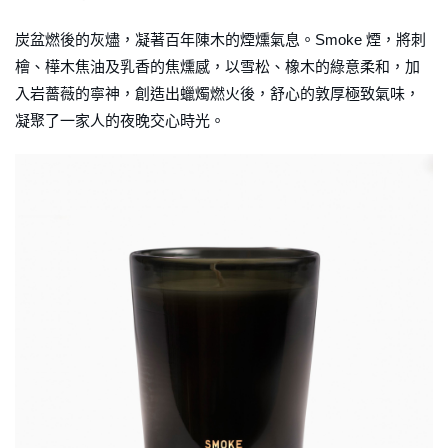
炭盆燃後的灰燼，凝著百年陳木的煙燻氣息。Smoke 煙，將刺
檜、樺木焦油及乳香的焦燻感，以雪松、橡木的綠意柔和，加
入岩薔薇的寧神，創造出蠟燭燃火後，舒心的敦厚極致氣味，
凝聚了一家人的夜晚交心時光。