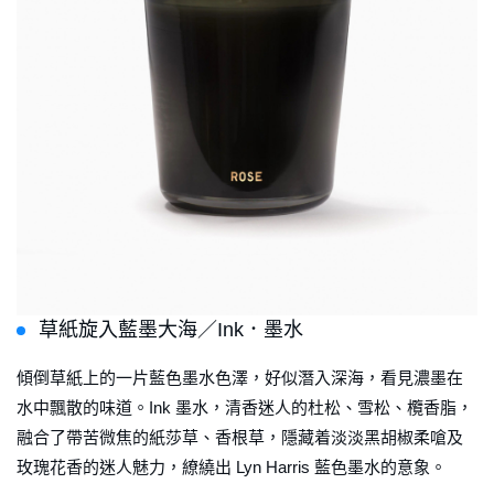
草紙旋入藍墨大海／Ink．墨水
傾倒草紙上的一片藍色墨水色澤，好似潛入深海，看見濃墨在
水中飄散的味道。Ink 墨水，清香迷人的杜松、雪松、欖香脂，
融合了帶苦微焦的紙莎草、香根草，隱藏着淡淡黑胡椒柔嗆及
玫瑰花香的迷人魅力，繚繞出 Lyn Harris 藍色墨水的意象。