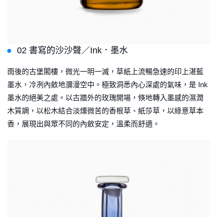
02 書寫的沙沙聲／Ink．墨水
雨後的古堡閣樓，微光一明一滅，草紙上流暢急速的印上湛藍
墨水，冷冽內斂地瀰漫空中。極致洞悉內心深處的氣味，是 Ink
墨水的絕美之處。以古牆外的玫瑰開場，倏地轉入墨感的濕潤
木質調，以松木結合淡燻微苦的香根草、紙莎草，以綠意草本
香，展現出與眾不同的內斂安定，溫柔而舒適。