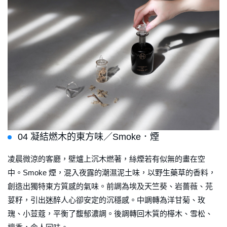
04 凝結燃木的東方味／Smoke．煙
凌晨微涼的客廳，壁爐上沉木燃著，絲煙若有似無的畫在空
中。Smoke 煙，混入夜露的潮濕泥土味，以野生藥草的香料，
創造出獨特東方質感的氣味。前調為埃及天竺葵、岩薔薇、芫
荽籽，引出迷醉人心卻安定的沉穩感。中調轉為洋甘菊、玫
瑰、小荳蔻，平衡了馥郁濃調。後調轉回木質的樺木、雪松、