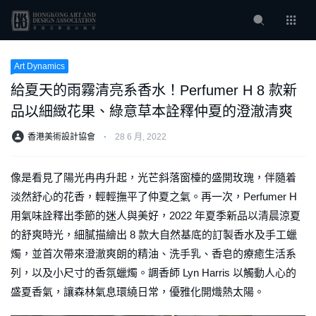
Art Dynamics
給夏天的雨霧清亮系香水！Perfumer H 8 款新
品以細緻花果、綠意草本詮釋仲夏的澄澈清爽
香港美術設計協會
⋅
28 6 月, 2022
像是看見了陽光冉冉升起，光芒斜落窗檯的盛開玫瑰，伴隨着
淡然舒心的花香，輕輕撫平了仲夏之氣。再一次，Perfumer H
用氣味詮釋出季節的迷人與美好，2022 年夏季新品以清晨涼夏
的舒爽時光，細膩描繪出 8 款大自然基底的訂製香水及手工蠟
燭，並首次帶來澄澈爽朗的精油、洗手乳、香皂的療癒生活系
列，以及小尺寸的香氛蠟燭。調香師 Lyn Harris 以觸動人心的
盛夏香氣，讓森林氣息環繞日常，優雅化開熾熱太陽。