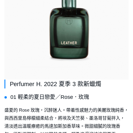
Perfumer H. 2022 夏季 3 款新蠟燭
01 輕柔的夏日戀愛／Rose．玫瑰
盛夏的 Rose 玫瑰，沉醉迷人。帶着性感魅力的美麗玫瑰純香，
與西西里島檸檬細柔結合，將埃及天竺葵、墨洛哥甘菊拌入，
清淡透出溫暖療癒的馬達加斯加香草味。微甜細膩的玫瑰香