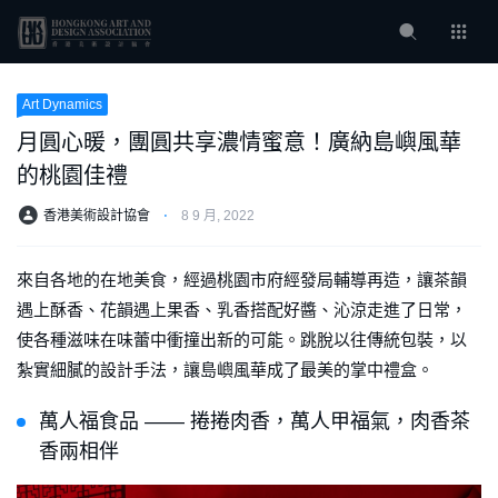
Art Dynamics
月圓心暖，團圓共享濃情蜜意！廣納島嶼風華
的桃園佳禮
香港美術設計協會
⋅
8 9 月, 2022
來自各地的在地美食，經過桃園市府經發局輔導再造，讓茶韻
遇上酥香、花韻遇上果香、乳香搭配好醬、沁涼走進了日常，
使各種滋味在味蕾中衝撞出新的可能。跳脫以往傳統包裝，以
紮實細膩的設計手法，讓島嶼風華成了最美的掌中禮盒。
萬人福食品 —— 捲捲肉香，萬人甲福氣，肉香茶
香兩相伴