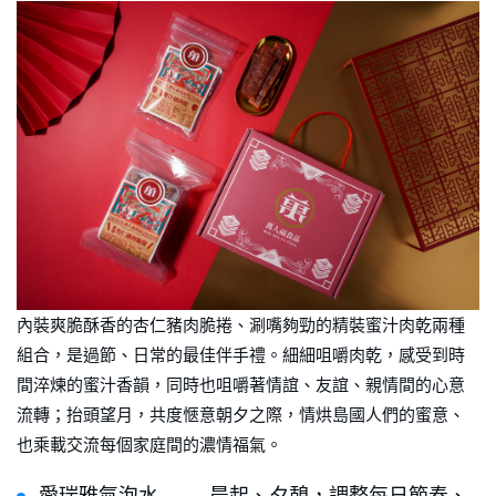
內裝爽脆酥香的杏仁豬肉脆捲、涮嘴夠勁的精裝蜜汁肉乾兩種
組合，是過節、日常的最佳伴手禮。細細咀嚼肉乾，感受到時
間淬煉的蜜汁香韻，同時也咀嚼著情誼、友誼、親情間的心意
流轉；抬頭望月，共度愜意朝夕之際，情烘島國人們的蜜意、
也乘載交流每個家庭間的濃情福氣。
愛瑞雅氣泡水 —— 晨起、夕憩，調整每日節奏、