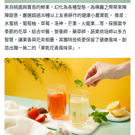
來自桃園與寶島的鮮果，幻化為各種型態，為嘴饞之際帶來陣
陣甜意。嚴選超過30種以上友善耕作的健康小農果乾， 像是：
水蜜桃、葡萄柚、草莓、洛神、芒果、火龍果…等，採摘當令
季節的花草，結合中醫、營養師、藥草師、蔬果烘培師以多方
智慧，讓果香與花茶相疊，其獨特技術更保留了健康風味，創
造出獨一無二的「果乾花香風味茶」。