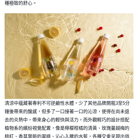
種極致的舒心。
清涼中蘊藏著專利不可逆鹼性水體，少了其他品牌開瓶3至5分
鐘後帶來的酸感，但多了一口接著一口的沁涼，使得在尚未退
去的炎熱中，帶來身心的輕快與活力。而外觀輕巧的設計搭配
植物系的繽紛視覺配置，像是檸檬柑橘的清黃、玫瑰蔓越梅的
桃紅、香草葉脈的翠綠、沁心入脾的水藍，各種交乘呈現出俏