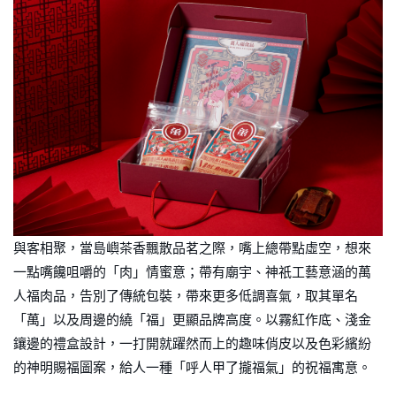
與客相聚，當島嶼茶香飄散品茗之際，嘴上總帶點虛空，想來
一點嘴饞咀嚼的「肉」情蜜意；帶有廟宇、神祇工藝意涵的萬
人福肉品，告別了傳統包裝，帶來更多低調喜氣，取其單名
「萬」以及周邊的繞「福」更顯品牌高度。以霧紅作底、淺金
鑲邊的禮盒設計，一打開就躍然而上的趣味俏皮以及色彩繽紛
的神明賜福圖案，給人一種「呼人甲了攏福氣」的祝福寓意。