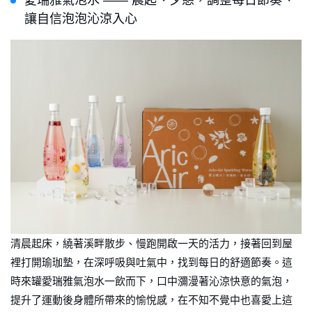
讓自信泡泡沁涼入心
清晨起床，繞著溪畔散步、慢跑開啟一天的活力，接著回到屋
裡打開瑜珈墊，在深呼吸與吐氣中，找到每日的舒適節奏。這
時來罐愛瑞雅氣泡水一飲而下，口中瀰漫著沁涼快意的氣泡，
提升了運動後身體所帶來的愉悅感，在不知不覺中也喜愛上這