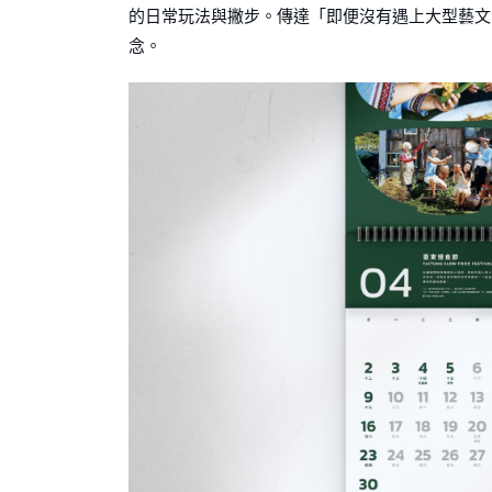
的⽇常玩法與撇步。傳達「即便沒有遇上⼤型藝⽂
念。