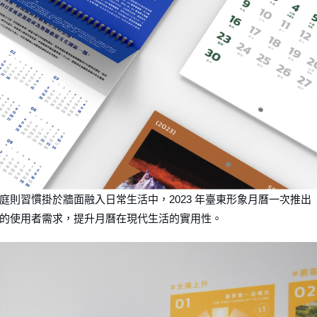
則習慣掛於牆⾯融入⽇常⽣活中，2023 年臺東形象⽉曆⼀次推出
的使⽤者需求，提升⽉曆在現代⽣活的實⽤性。