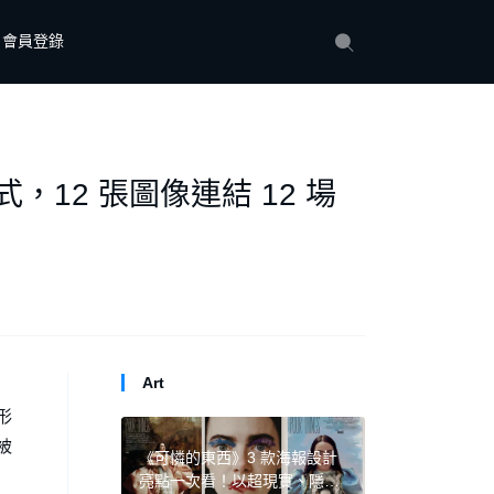
會員登錄
12 張圖像連結 12 場
Art
形
被
《可憐的東西》3 款海報設計
亮點一次看！以超現實、隱喻