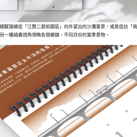
細膩描繪從「江賢⼆藝術園區」向外望出的沙灘窗景，或是造訪「
另⼀種插畫視⾓領略各個鄉鎮、不同⽉份的當季景物。