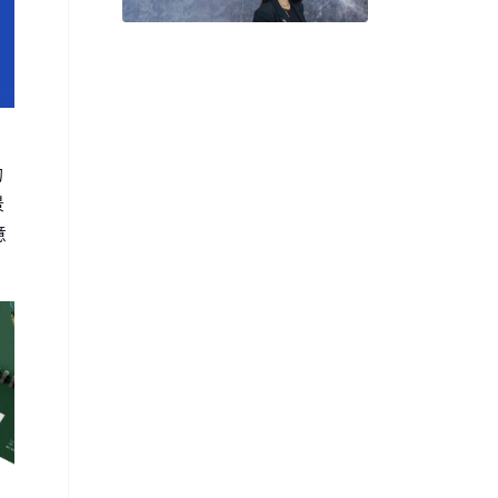
Circle, on the Future of
Collecting Art in the Gulf
的
景
意