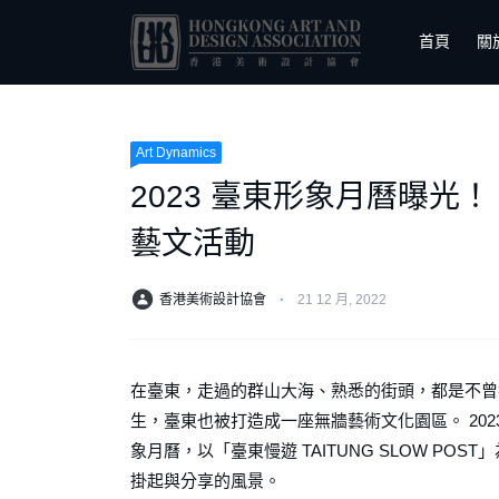
首頁
關
Art Dynamics
2023 臺東形象⽉曆曝光
藝⽂活動
香港美術設計協會
⋅
21 12 月, 2022
在臺東，走過的群⼭⼤海、熟悉的街頭，都是不曾
⽣，臺東也被打造成⼀座無牆藝術⽂化園區。 20
象⽉曆，以「臺東慢遊 TAITUNG SLOW POST」
掛起與分享的風景。