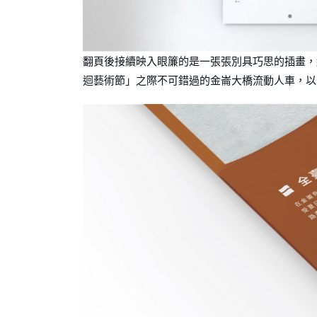
翻⾴後接續映入眼簾的是⼀張張別具巧思的插畫，
迴藝術節」之際不可錯過的⾦崙⼤橋流動⼈⾞，以