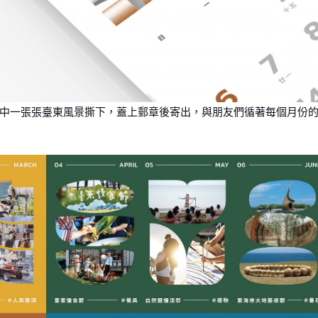
中⼀張張臺東風景撕下，蓋上郵章後寄出，與朋友們循著每個⽉份