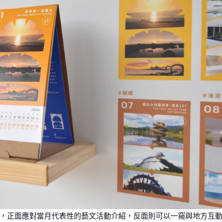
，正⾯應對當⽉代表性的藝⽂活動介紹，反⾯則可以⼀窺與地⽅互