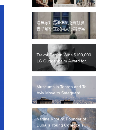
手法，探討美麗而扭曲的女性
標準
瑞典家戶為 IKEA 免費打廣
告？解析宜家兩大行銷專案：
好的廣告不在花俏，在於準確
解讀受眾需求
Trevor Paglen Wins $100,000
LG Guggenheim Award for
Art and Technology
Museums in Tehran and Tel
Aviv Move to Safeguard
Their Collections
Nadine Khoury, Founder of
Dubai’s Young Collector’s