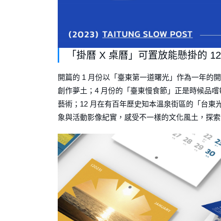
「掛曆 X 桌曆」可置放能懸掛的 1
開篇的 1 ⽉份以「臺東第⼀道曙光」作為⼀年的
創作夢⼟；4 ⽉份的「臺東慢食節」正是時候品嚐每
藝術；12 ⽉在有百年歷史知本溫泉街區的「台
象與活動影像紀實，感受不⼀樣的⽂化風⼟，探索