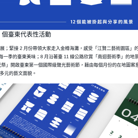
2 個臺東代表性活動
開展；緊接 2 ⽉份帶領⼤家走入⾦樽海灘，感受「江賢⼆藝術園區」
⼀季的臺東美味；8 ⽉沿著臺 11 線公路欣賞「南迴藝術季」的地
東光祭」開啟臺東第⼀個國際級聲光藝術節，藉由每個⽉份的在地圖案
多元的藝⽂⾯貌。