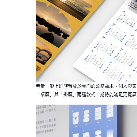
考量⼀般上班族置放於桌⾯的公務需求、個⼈與家庭
「桌曆」與「掛曆」兩種款式，期待能滿⾜更寬廣