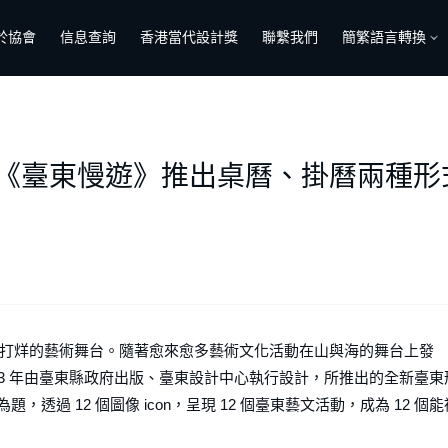
於協會
信息查詢
香港當代設計獎
聯繫我們
簡繁語言轉換
！《臺東慢遊》推出桌曆、掛曆兩種形式，
打烊的藝術舞台。隨著愈來愈多藝術⽂化活動在⼭與海的舞台上發
23 年由臺東縣政府出版、臺東設計中⼼執⾏設計，所推出的全新臺東
為題，透過 12 個圖像 icon，呈現 12 個臺東藝⽂活動，成為 12 個能