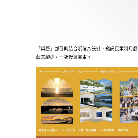
「桌曆」部分則結合明信片設計，邀請⺠眾將⽉曆
藝⽂腳步，⼀起慢遊臺東。