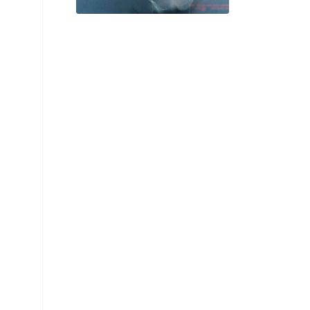
吳建龍、畢展熒、導演 ALX，
讓新世代吶喊擲地有聲