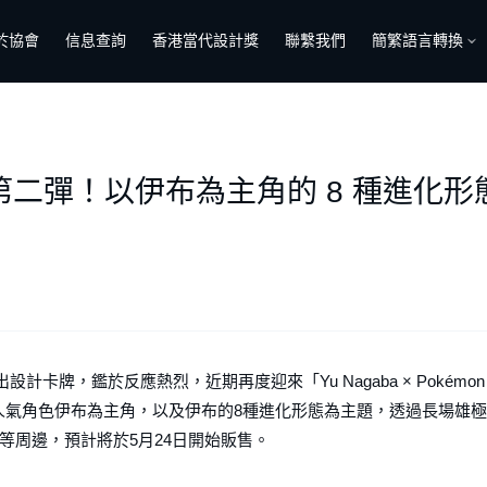
於協會
信息查詢
香港當代設計獎
聯繫我們
簡繁語言轉換
」第二彈！以伊布為主角的 8 種進化
卡牌，鑑於反應熱烈，近期再度迎來「Yu Nagaba × Pokémon
夢的人氣角色伊布為主角，以及伊布的8種進化形態為主題，透過長場雄極
等周邊，預計將於5月24日開始販售。