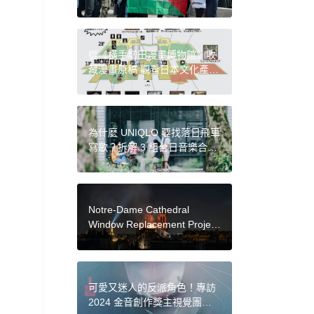
Pavilions at Venice Biennale
從《橫手增田漫畫博物館》收
藏漫畫原稿 觀看日本文化產業
的保存與研究
為什麼 UNIQLO 要找落日飛車
寫歌？拆解 3 組台日音樂合
作，揭秘服飾品牌的創意思考
Notre-Dame Cathedral
Window Replacement Project
Defiantly Moves Forward
可愛又迷人的反派角色！專訪
2024 金音創作獎主視覺團隊