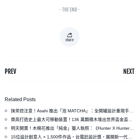
- THE END -
share
PREV
NEXT
Related Posts
抹茶控注意！Asahi 推出「泡 MATCHA」：全開罐設計重現手打
泡感，拿鐵、可爾必思等新品同步亮相
樂高打造史上最大可移動裝置！136 萬顆積木堆出世界盃金盃，
梅西、姆巴佩、C 羅化身樂高人偶
明天開賣！木棉花推出「純金」獵人執照：《Hunter X Hunter》
連載再開、集英社打造獵人專用情報網
15位設計創意人 × 1,500件作品，台電瓩設計獎，展開新一代設