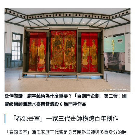
延伸閱讀：廟宇藝術為什麼重要？「百廟門企劃」第二發：國
寶級繪師潘麗水臺南普濟殿 6 扇門神作品
「春源畫室」一家三代畫師橫跨百年創作
「春源畫室」潘氏家族三代皆是身兼民俗畫師與多重身分的跨