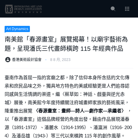
Art Dynamics
南美館「春源畫室」展覽揭幕！以廟宇藝術為
題，呈現潘氏三代畫師橫跨 115 年經典作品
香港美術設計協會
⋅
8 8 月, 2023
臺南作為首屈一指的宮廟之都，除了信仰本身所含括的文化傳
承和庶民品味之外，獨具地方特色的美感經驗更是人們追尋認
同感與生活情調的渠道。繼〈蔡草如：神話、戲臺與逆光赤
城〉展後，南美館今年度持續關注府城畫師家族的藝術風采，
隆重推出展覽
〈春源畫室：畫師—詩人—劇作家—承繼者〉
，
以「春源畫室」這個品牌經營的角度出發，藉由作品展現潘春
源（1891-1972）、潘麗水（1914-1995）、潘瀛洲（1916- 200
4）及潘岳雄（1943-）等三代以來橫跨 115 年的創作風華。