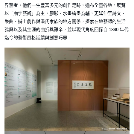
界藝者，他們一生豐富多元的創作足跡，遍布全臺各地。展覽
以「廟宇藝術」為主，膠彩、水墨繪畫為輔，更延伸至詩文、
樂曲、辯士劇作與潘氏家族的地方關係，探索在地藝師的生活
雅興以及其生涯的曲折與艱辛，並以現代角度回探自 1890 年代
迄今的藝術風格延續與創意巧思。