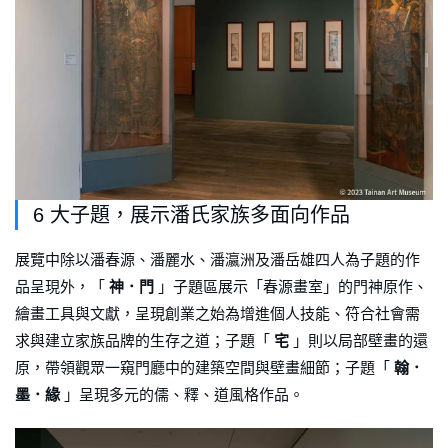
6 大子題，展示潘氏家族多面向作品
展覽中除以潘春源、潘麗水、潘瀛洲及潘岳雄四人為子題的作
品呈現外，「
神．門
」子題區展示「春源畫室」的門神原作、
繪畫工具與文獻，呈現創業之始為增進個人技能、符合社會需
求與建立家族品牌的生存之道；子題「
宅
」則以局部壁畫的還
原，帶領觀眾一窺門廳中的建築空間與壁畫細節；子題「
翰．
墨．緣
」呈現多元的儒、釋、道風格作品。