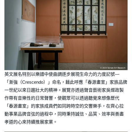
英文展名特別以樂譜中使曲調逐步展現生命力的力度記號—
「漸強（Crescendo）」命名，藉此呼應「春源畫室」家族品牌
一世紀以來日趨壯大的精神。展覽亦透過聲音藝術家吳燦政製
作帶有音樂性的日常聲響，使觀眾可以透過聽覺來想像歷代
「春源畫室」的家族成員們如同跨時空的交響樂手，在齊心拉
動事業品牌音弦的過程中，同時秉持誠信、品質、效率與善盡
孝道的心來持續推展家業。