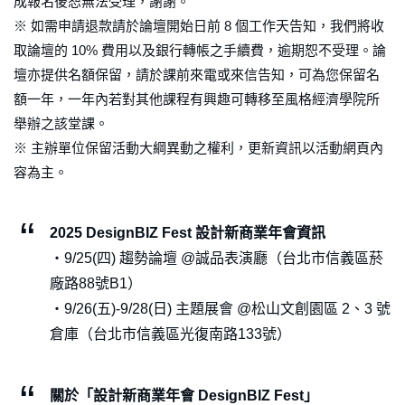
成報名後恕無法受理，謝謝。
※ 如需申請退款請於論壇開始日前 8 個工作天告知，我們將收
取論壇的 10% 費用以及銀行轉帳之手續費，逾期恕不受理。論
壇亦提供名額保留，請於課前來電或來信告知，可為您保留名
額一年，一年內若對其他課程有興趣可轉移至風格經濟學院所
舉辦之該堂課。
※ 主辦單位保留活動大綱異動之權利，更新資訊以活動網頁內
容為主。
2025 DesignBIZ Fest 設計新商業年會資訊
・9/25(四) 趨勢論壇 @誠品表演廳（台北市信義區菸
廠路88號B1）
・9/26(五)-9/28(日) 主題展會 @松山文創園區 2、3 號
倉庫（台北市信義區光復南路133號）
關於「設計新商業年會 DesignBIZ Fest」