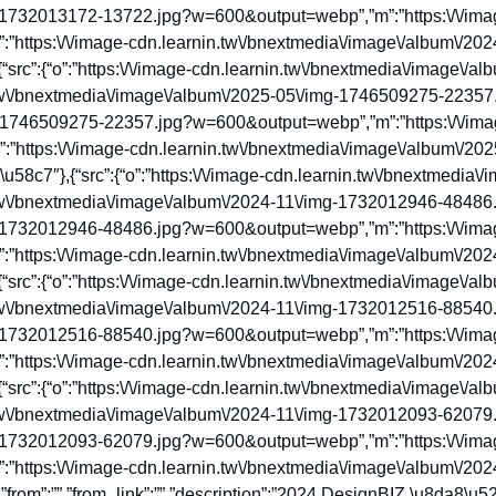
g-1732013172-13722.jpg?w=600&output=webp”,”m”:”https:\/\/imag
https:\/\/image-cdn.learnin.tw\/bnextmedia\/image\/album\/2
src”:{“o”:”https:\/\/image-cdn.learnin.tw\/bnextmedia\/image\
tw\/bnextmedia\/image\/album\/2025-05\/img-1746509275-22357.
g-1746509275-22357.jpg?w=600&output=webp”,”m”:”https:\/\/imag
https:\/\/image-cdn.learnin.tw\/bnextmedia\/image\/album\/2
58c7″},{“src”:{“o”:”https:\/\/image-cdn.learnin.tw\/bnextmedia
tw\/bnextmedia\/image\/album\/2024-11\/img-1732012946-48486.
g-1732012946-48486.jpg?w=600&output=webp”,”m”:”https:\/\/imag
https:\/\/image-cdn.learnin.tw\/bnextmedia\/image\/album\/2
src”:{“o”:”https:\/\/image-cdn.learnin.tw\/bnextmedia\/image\
tw\/bnextmedia\/image\/album\/2024-11\/img-1732012516-88540.
g-1732012516-88540.jpg?w=600&output=webp”,”m”:”https:\/\/imag
https:\/\/image-cdn.learnin.tw\/bnextmedia\/image\/album\/2
src”:{“o”:”https:\/\/image-cdn.learnin.tw\/bnextmedia\/image\
tw\/bnextmedia\/image\/album\/2024-11\/img-1732012093-62079.
g-1732012093-62079.jpg?w=600&output=webp”,”m”:”https:\/\/imag
https:\/\/image-cdn.learnin.tw\/bnextmedia\/image\/album\/2
”from”:””,”from_link”:””,”description”:”2024 DesignBIZ \u8da8\