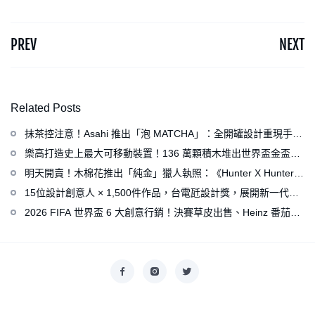
PREV
NEXT
Related Posts
抹茶控注意！Asahi 推出「泡 MATCHA」：全開罐設計重現手打
泡感，拿鐵、可爾必思等新品同步亮相
樂高打造史上最大可移動裝置！136 萬顆積木堆出世界盃金盃，
梅西、姆巴佩、C 羅化身樂高人偶
明天開賣！木棉花推出「純金」獵人執照：《Hunter X Hunter》
連載再開、集英社打造獵人專用情報網
15位設計創意人 × 1,500件作品，台電瓩設計獎，展開新一代設
計師與電力的創意對話
2026 FIFA 世界盃 6 大創意行銷！決賽草皮出售、Heinz 番茄醬
變身紅牌、Levi’s 推蓋白布 Logo 衣服
Copyright © 2026
香港美術設計協會
. All rights reserved.
Designed by
nicetheme
.