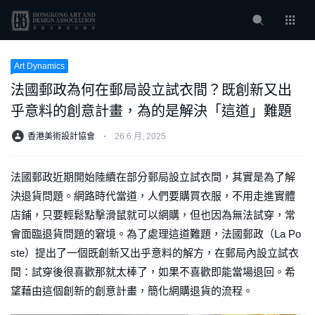
Art Dynamics
法國郵政為何在郵局設立試衣間？既創新又出
乎意料的創意計畫，為的是解決「這道」難題
香港美術設計協會
⋅
26 6 月, 2025
法國郵政近期開始陸續在部分郵局設立試衣間，其實是為了解
決退貨問題。網路時代當道，人們要購買衣服，不用走進實體
店鋪，只要輕鬆點擊滑鼠就可以網購，但也因為無法試穿，常
會面臨退貨問題的窘境。為了處理這道難題，法國郵政（La Po
ste）提出了一個既創新又出乎意料的解方，在郵局內設立試衣
間：試穿後很喜歡那就太棒了，如果不喜歡即能當場退回。希
望藉由這個創新的創意計畫，簡化網購退貨的流程。