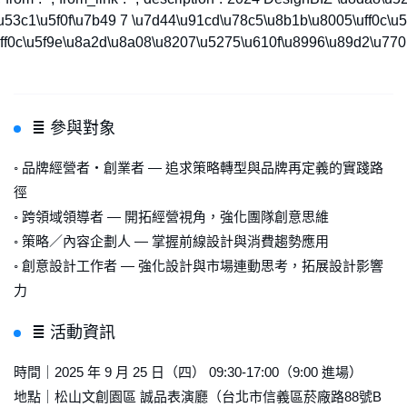
3c1\u5f0f\u7b49 7 \u7d44\u91cd\u78c5\u8b1b\u8005\uff0c\u
ff0c\u5f9e\u8a2d\u8a08\u8207\u5275\u610f\u8996\u89d2\u770
≣ 參與對象
◦ 品牌經營者・創業者 — 追求策略轉型與品牌再定義的實踐路
徑
◦ 跨領域領導者 — 開拓經營視角，強化團隊創意思維
◦ 策略／內容企劃人 — 掌握前線設計與消費趨勢應用
◦ 創意設計工作者 — 強化設計與市場連動思考，拓展設計影響
力
≣ 活動資訊
時間｜2025 年 9 月 25 日（四） 09:30-17:00（9:00 進場）
地點｜松山文創園區 誠品表演廳（台北市信義區菸廠路88號B