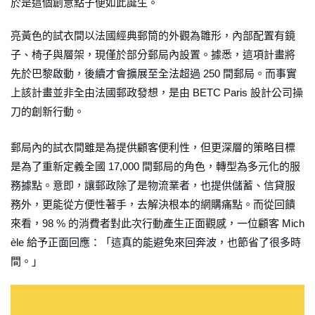
於是這個創意點子便如此誕生。
亮黃色的試衣間以法國經典郵筒的外觀為雛形，內部配置有鏡
子、椅子與層架，現僅於部分郵局內設置。據悉，這項計畫將
先於巴黎啟動，後續才會擴展至全法超過 250 間郵局。而事實
上該計畫並非全由法國郵政發想，是由 BETC Paris 設計公司操
刀的創新行動。
郵局內的試衣間雖是為提供顧客便利性，但更深層的策略目標
是為了重新定義全國 17,000 間郵局的角色，轉型為多元化的服
務據點。意即，讓郵政除了是物流業者，也提供儲蓄、信貸服
務外，更能從方便性著手，去解決根本的網購痛點。而從回饋
來看，98 % 的消費者對此次行動產生正面觀感，一位顧客 Mich
èle 給予正面回應：「這真的能避免來回奔波，也節省了很多時
間。」