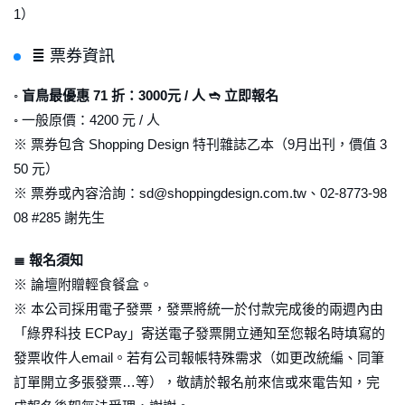
1）
≣ 票券資訊
◦
盲鳥最優惠 71 折：3000元 / 人 ➬ 立即報名
◦ 一般原價：4200 元 / 人
※ 票券包含 Shopping Design 特刊雜誌乙本（9月出刊，價值 3
50 元）
※ 票券或內容洽詢：sd@shoppingdesign.com.tw、02-8773-98
08 #285 謝先生
≣ 報名須知
※ 論壇附贈輕食餐盒。
※ 本公司採用電子發票，發票將統一於付款完成後的兩週內由
「綠界科技 ECPay」寄送電子發票開立通知至您報名時填寫的
發票收件人email。若有公司報帳特殊需求（如更改統編、同筆
訂單開立多張發票…等），敬請於報名前來信或來電告知，完