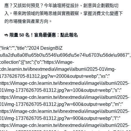
應？又該如何預見？今年論壇將從設計、創意與企劃觀點切
入，帶來跨領域的策略思維與實務觀察，掌握消費文化變遷下
的市場機會與產業方向。
➬ 限量 50 名！盲鳥最優惠：點此報名
{“link”:””,”title”:”2024 DesignBIZ
\u8a2d\u8a08\u65b0\u5546\u696d\u5e74\u6703\u56de\u9867″,
collection”:[{“src”:{“o”:”https:\/\/image-
cdn.learnin.tw\/bnextmedia\/image\/album\/2025-01\/img-
1737626705-81312.jpg?w=2000&output=webp”,”xs”:”
https:\/\/image-cdn.learnin.tw\/bnextmedia\/image\/album\/2025-
01\/img-1737626705-81312.jpg?w=100&output=webp”,”s”:”
https:\/\/image-cdn.learnin.tw\/bnextmedia\/image\/album\/2025-
01\/img-1737626705-81312.jpg?w=600&output=webp”,”m”:”
https:\/\/image-cdn.learnin.tw\/bnextmedia\/image\/album\/2025-
01\/img-1737626705-81312.jpg?w=900&output=webp”,”l”:”
https:\/\/image-cdn.learnin.tw\/bnextmedia\/image\/album\/2025-