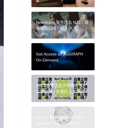
意之所》同步登場
NewJeans 宣布改名 NJZ：背
後原因公開！從 Y2K 到
Y3K，跳脫清新少女感進化強
烈風格
Get Access to SIGGRAPH
On-Demand
2023 白晝之夜攻略懶人包！
主題視覺、信義區 3 大場館、
6 大主題與 9 件亮點作品一次
掌握
Louvre Director Says New
Security Plan Was Being