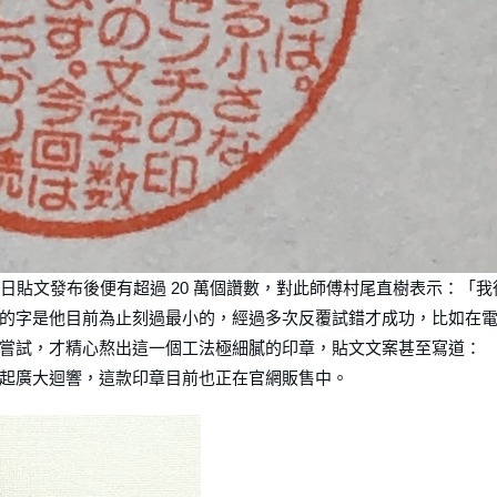
當日貼文發布後便有超過 20 萬個讚數，對此師傅村尾直樹表示：「我
的字是他目前為止刻過最小的，經過多次反覆試錯才成功，比如在
嘗試，才精心熬出這一個工法極細膩的印章，貼文文案甚至寫道：
起廣大迴響，這款印章目前也正在官網販售中。