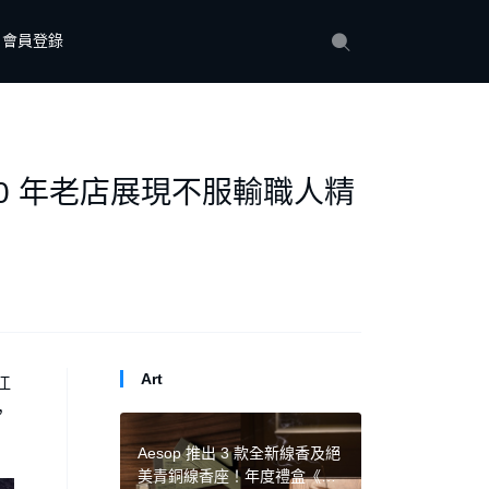
會員登錄
50 年老店展現不服輸職人精
Art
江
，
Aesop 推出 3 款全新線香及絕
美青銅線香座！年度禮盒《詩