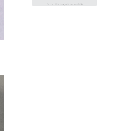
Implemented Days
Before Heist
正
」