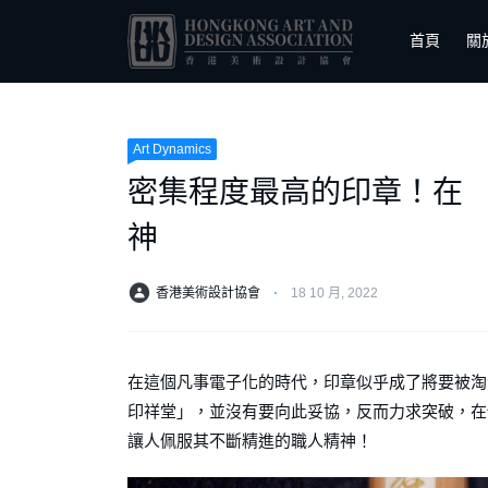
首頁
關
Art Dynamics
密集程度最高的印章！在 「1
神
香港美術設計協會
⋅
18 10 月, 2022
在這個凡事電子化的時代，印章似乎成了將要被淘汰
印祥堂」，並沒有要向此妥協，反而力求突破，在僅僅
讓人佩服其不斷精進的職人精神！