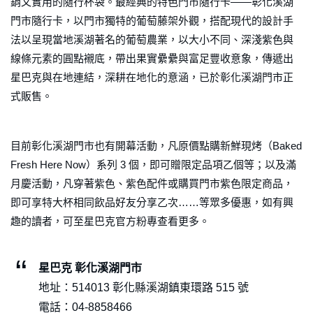
銷又實用的隨行杯袋。最經典的特色門市隨行卡——彰化溪湖
門市隨行卡，以門市獨特的葡萄藤架外觀，搭配現代的設計手
法以呈現當地溪湖著名的葡萄農業，以大小不同、深淺紫色與
線條元素的圓點襯底，帶出果實纍纍與富足豐收意象，傳遞出
星巴克與在地連結，深耕在地化的意涵，已於彰化溪湖門市正
式販售。
目前彰化溪湖門市也有開幕活動，凡原價點購新鮮現烤（Baked
Fresh Here Now）系列 3 個，即可贈限定品項乙個等；以及滿
月慶活動，凡穿著紫色、紫色配件或購買門市紫色限定商品，
即可享特大杯相同飲品好友分享乙次……等眾多優惠，如有興
趣的讀者，可至星巴克官方粉專查看更多。
星巴克 彰化溪湖門市
地址：514013 彰化縣溪湖鎮東環路 515 號
電話：04-8858466