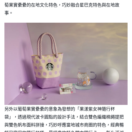
萄果實纍纍的在地文化特色，巧妙融合星巴克特色與在地故
事。
另外以葡萄果實纍纍的意象為發想的「果漾紫女神隨行杯
袋」，透過現代波卡圓點的設計手法，結合雙色編織棉繩提把
與雙色帆布面料拼接，巧妙呼應當地城市商圈的特色，經典暢