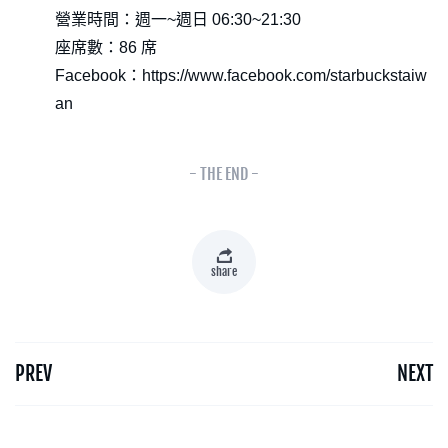
營業時間：週一~週日 06:30~21:30
座席數：86 席
Facebook：https://www.facebook.com/starbuckstaiw
an
- THE END -
share
PREV
NEXT