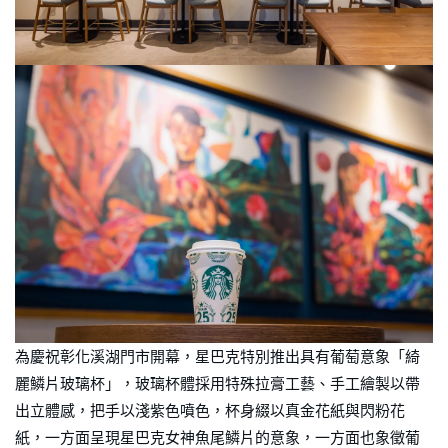
為慶祝彰化溪湖門市開幕，星巴克特別推出具有葡萄意象「綺
麗鱗片玻璃杯」，玻璃杯體採用特殊拉膏工藝、手工繪製以帶
出立體感，把手以淺紫色噴色，杯身綴以真金花紙與閃粉花
紙，一方面呈現星巴克女神魚尾鱗片的意象，一方面也象徵葡