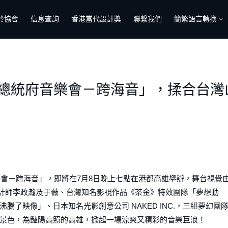
於協會
信息查詢
香港當代設計獎
聯繫我們
簡繁語言轉換
3 總統府音樂會－跨海音」，揉合台
樂會－跨海音」，即將在7月8日晚上七點在港都高雄舉辦，舞台視覺由
設計師李政瀚及于薇、台灣知名影視作品《茶金》特效團隊「夢想動
了映像」、日本知名光影創意公司 NAKED INC.，三組夢幻團
景色，為豔陽高照的高雄，掀起一場涼爽又精彩的音樂巨浪！