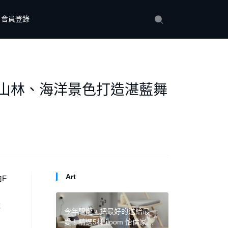
會員登錄
灣山林、海洋景色打造湛藍舞
Art
F
隊
今年聖誕，把最好的送給最
愛！精選5樣 iloom 怡倫家居