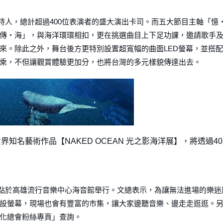
主持人，總計超過400位表演者的盛大演出卡司。而五大節目主軸「憶
傳・海」，與海洋環環相扣，更在挑選曲目上下足功課，邀請歌手
來。除此之外，舞台後方更特別設置超寬幅的曲面LED螢幕，並搭配
乘，不但讓觀賞體驗更加分，也將台灣的多元樣貌傳達出去。
世界知名藝術作品【NAKED OCEAN 光之影海洋展】，將透過40
晚7點於高雄流行音樂中心海音館舉行。文總表示，為讓無法進場的樂迷
設螢幕，現場也會有豐富的市集，讓大家邊聽音樂、邊走走逛逛。
化總會粉絲專頁」查詢。