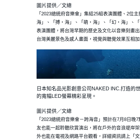
圖片提供／文總
「2023總統府音樂會」集結25組表演團體、2位
海」、「搏・海」、「萌・海」、「幻・海」、「
表演團體，將台灣早期的歷史及文化以音樂刻畫出
台灣美麗景色及感人畫面，視覺與聽覺效果互相加
日本知名品光影創意公司NAKED INC.打造的
的寬幅LED螢幕精彩呈現。
圖片提供／文總
「2023總統府音樂會－跨海音」預計在7月8日
友也能一起聆聽欣賞演出，將在戶外的音浪堤岸架
外也能在電視及網路平台觀看，詳細資訊請上「文