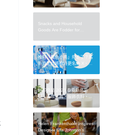
質感傢俱，為你量身打造送禮
新提案
Snacks and Household
Goods Are Fodder for
Vanessa Mckeown’s Quirky
Compositions
推特「藍色小鳥」飛走了？馬
斯克正式將推特更名為 X、藍
鳥 Logo 設計師親解最初設計
構思
無印良品 2023 春夏新品亮
相！多款文具、服飾衣料，以
及生活雜貨近 100 項新品一次
看
五
Helen Frankenthaler Inspires
Designer Ulla Johnson’s