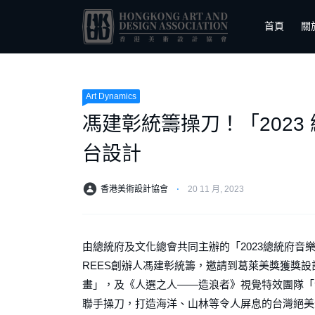
首頁
關
Art Dynamics
馮建彰統籌操刀！「202
台設計
香港美術設計協會
⋅
20 11 月, 2023
由總統府及文化總會共同主辦的「2023總統府音
REES創辦人馮建彰統籌，邀請到葛萊美獎獲獎
畫」，及《人選之人——造浪者》視覺特效團隊「沸騰
聯手操刀，打造海洋、山林等令人屏息的台灣絕美