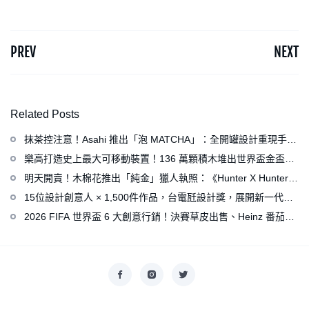
PREV
NEXT
Related Posts
抹茶控注意！Asahi 推出「泡 MATCHA」：全開罐設計重現手打
泡感，拿鐵、可爾必思等新品同步亮相
樂高打造史上最大可移動裝置！136 萬顆積木堆出世界盃金盃，
梅西、姆巴佩、C 羅化身樂高人偶
明天開賣！木棉花推出「純金」獵人執照：《Hunter X Hunter》
連載再開、集英社打造獵人專用情報網
15位設計創意人 × 1,500件作品，台電瓩設計獎，展開新一代設
計師與電力的創意對話
2026 FIFA 世界盃 6 大創意行銷！決賽草皮出售、Heinz 番茄醬
變身紅牌、Levi’s 推蓋白布 Logo 衣服
Copyright © 2026
香港美術設計協會
. All rights reserved.