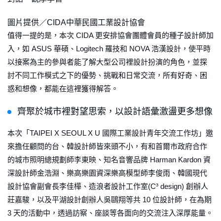
圖片提供／CIDA中華民國工業設計協會
值得一提的是，本次 CIDA 更安排協會團體會員的種子設計師加
入，如 ASUS 華碩、Logitech 羅技和 NOVA 浩漢設計，使平時
以接案為主的參與者能了解大型公司裡設計扮演的角色，並探
討不同工作模式之下的優勢、挑戰和日常交流，所有好奇、困
惑和想像，都能在這裡獲得解答。
齊聚於城市裡對望思索，以設計語彙激盪更多想像
本次「TAIPEI X SEOUL X U 國際工業設計青年交流工作坊」邀
來擔任顧問的台、韓設計師皆來頭不小，有和首爾市政府合作
的城市照明總規劃師李東映、知名音響品牌 Harman Kardon 資
深設計師金浩淵、樂高樂園資深樂高模型師李俊雨、韓國現代
設計協會副會長李佳樺、造浪者設計工作室(C³ design) 創辦人
莊嘉駿，以及平湖設計創辦人吳鷗翔等共 10 位設計師，在為期
3 天的活動中，透過訪察、座談等各面向的交流注入深厚能量。