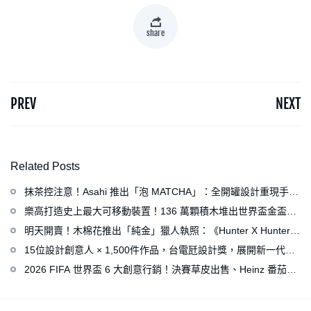
share
PREV
NEXT
Related Posts
抹茶控注意！Asahi 推出「泡 MATCHA」：全開罐設計重現手打
泡感，拿鐵、可爾必思等新品同步亮相
樂高打造史上最大可移動裝置！136 萬顆積木堆出世界盃金盃，
梅西、姆巴佩、C 羅化身樂高人偶
明天開賣！木棉花推出「純金」獵人執照：《Hunter X Hunter》
連載再開、集英社打造獵人專用情報網
15位設計創意人 × 1,500件作品，台電瓩設計獎，展開新一代設
計師與電力的創意對話
2026 FIFA 世界盃 6 大創意行銷！決賽草皮出售、Heinz 番茄醬
變身紅牌、Levi’s 推蓋白布 Logo 衣服