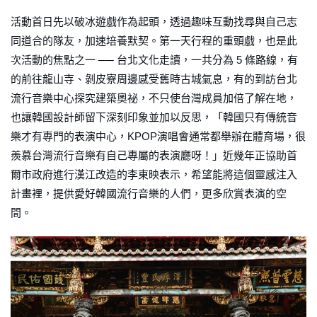
活動首日先以破冰遊戲作為起頭，透過趣味互動找尋與自己志
同道合的隊友，加速培養默契。第一天行程的重頭戲，也是此
次活動的焦點之一 ── 台北文化走讀，一共分為 5 條路線，有
的前往龍山寺、剝皮寮周邊感受舊時古城氣息，有的到訪台北
流行音樂中心探究建築奧祕，不只使台灣成員加倍了解在地，
也讓韓國設計師留下深刻印象並加以反思，「韓國只有傳統音
樂才有專門的表演中心，KPOP演唱會通常都舉辦在體育場，很
羨慕台灣流行音樂有自己專屬的表演廳呀！」近幾年正協助首
爾市政府進行漢江改造的李東映表示，希望能將這個靈感注入
計畫裡，提供愛好韓國流行音樂的人們，更多欣賞表演的空
間。