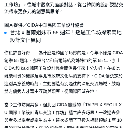
工作坊」，從城市觀察到座談對話，從台韓間的設計觀點交
流帶來更多元的創意與思考。
圖片提供／CIDA中華民國工業設計協會
台北 x 首爾姐妹市 55 週年！透過工作坊探索兩地
設計文化異同
你也許會好奇 ── 為什麼是韓國？巧妙的是，今年不僅是 CIDA
創辦 55 週年，亦是台北和首爾締結為姊妹市的第 55 年，加上
CIDA 和 kaid 韓國工業設計協會關係長年來十分友好，在如此
難能可貴的機緣及臺北市政府文化局的支持下，CIDA 便決定於
這別具意義的時刻，主動創造有別過往的深度交流場域，鼓勵
雙方優秀人才藉由互動與觀察，從國際回望在地。
當今工作坊何其多，但此回 CIDA 籌辦的「TAIPEI X SEOUL X
U 國際工業設計青年交流工作坊」蘊含許多巧思！一改過去參
與者多以學者或學生為主，這次邀請了已投入相關領域 1 至 10
年的設計師參加，在 10 位台灣、韓國專業設計師顧問的帶領下