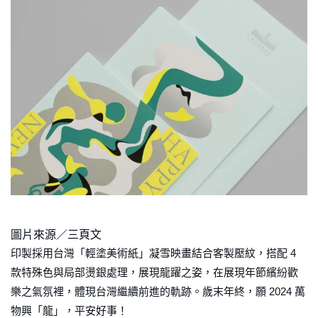
圖片來源／三頁文
印製採用台灣「輕塗美術紙」凝雪映畫結合客製壓紋，搭配 4
款特殊色與局部燙銀處理，展現龍躍之姿，在展現年節繽紛歡
樂之氣氛裡，體現台灣繼續前進的軌跡。歲末年終，願 2024 萬
物興「龍」，平安好事！