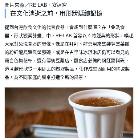
圖片來源／RE:LAB、安達窯
在文化消逝之前，用形狀延續記憶
提到台灣飲食文化的代表食器，會想到什麼呢？在「免洗食
器・形狀觀察計畫」中，RE:LAB 首發以 4 款經典的形狀，喚起
大眾對免洗食器的想像。像是在拜拜、辦桌用來盛裝豐盛菜餚
的粉紅龍鳳盤與塑膠碗，或是在古早味冰淇淋店仍可以看見的
霧白色梅花杯，還有傳統豆漿店、麵食店必備的粉紅醬料碟，
這 4 款形狀從一用即丟的塑膠製品，化作成堅固耐用的陶瓷製
品，為不同家庭的餐桌打造全新的風景。