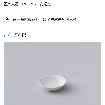
圖片來源／RE:LAB、安達窯
高一點叫梅花杯，矮了些就是冰淇淋杯。
➂ 醬料碟