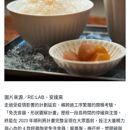
圖片來源／RE:LAB、安達窯
走過受疫情影響的計劃延宕、橫跨過工序繁雜的開模考驗，
「免洗食器・形狀觀察計畫」歷經一段長時間的停緩與沈潛，
終能在 2023 年順利將計畫完整呈現在大眾面前，投注大量精力
與心血的 4 款經典陶瓷免洗食器：龍鳳盤、梅花杯、塑膠碗與