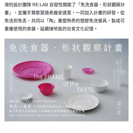
灣的設計團隊 RE:LAB 自發性開啟了「免洗食器・形狀觀察計
畫」，並攜手鶯歌窯燒老廠安達窯，一同加入計畫的研發。從
免洗到免丟，共同以「陶」重塑熟悉的塑膠免洗餐具，製成可
重複使用的食器，延續接地氣的台食文化記憶。