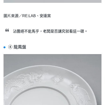
圖片來源／RE:LAB、安達窯
沾醬絕不能馬乎，老闆是否講究就看這一碟。
➃ 龍鳳盤