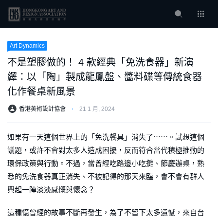
Art Dynamics
不是塑膠做的！ 4 款經典「免洗食器」新演
繹：以「陶」製成龍鳳盤、醬料碟等傳統食器
化作餐桌新風景
香港美術設計協會
⋅
21 1 月, 2024
如果有一天這個世界上的「免洗餐具」消失了⋯⋯。試想這個
議題，或許不會對太多人造成困擾，反而符合當代積極推動的
環保政策與行動。不過，當曾經吃路邊小吃攤、節慶辦桌，熟
悉的免洗食器真正消失、不被記得的那天來臨，會不會有群人
興起一陣淡淡感慨與懷念？
這種憶曾經的故事不斷再發生，為了不留下太多遺憾，來自台