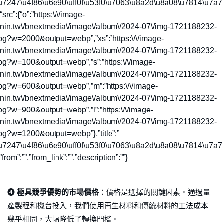
u7247\u4f86\u6e90\uff0f\u53f0\u7063\u8a2d\u8a08\u7814\u7a
src”:{“o”:”https:\/\/image-
rnin.tw\/bnextmedia\/image\/album\/2024-07\/img-1721188232-
pg?w=2000&output=webp”,”xs”:”https:\/\/image-
rnin.tw\/bnextmedia\/image\/album\/2024-07\/img-1721188232-
pg?w=100&output=webp”,”s”:”https:\/\/image-
rnin.tw\/bnextmedia\/image\/album\/2024-07\/img-1721188232-
pg?w=600&output=webp”,”m”:”https:\/\/image-
rnin.tw\/bnextmedia\/image\/album\/2024-07\/img-1721188232-
pg?w=900&output=webp”,”l”:”https:\/\/image-
rnin.tw\/bnextmedia\/image\/album\/2024-07\/img-1721188232-
pg?w=1200&output=webp”},”title”:”
u7247\u4f86\u6e90\uff0f\u53f0\u7063\u8a2d\u8a08\u7814\u7a
from”:””,”from_link”:””,”description”:””}
➍
極具競爭優勢的市場價格
：價格是選擇的關鍵因素。通過量
產製程和機台投入，我們使用再生材料和傳統材料的工法成本
幾乎相同，大幅降低了轉換門檻。