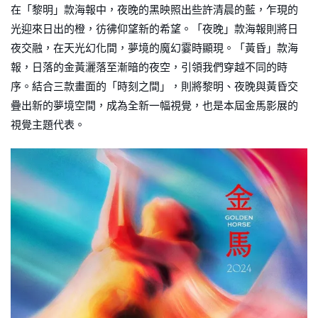
在「黎明」款海報中，夜晚的黑映照出些許清晨的藍，乍現的
光迎來日出的橙，彷彿仰望新的希望。「夜晚」款海報則將日
夜交融，在天光幻化間，夢境的魔幻霎時顯現。「黃昏」款海
報，日落的金黃灑落至漸暗的夜空，引領我們穿越不同的時
序。結合三款畫面的「時刻之間」，則將黎明、夜晚與黃昏交
疊出新的夢境空間，成為全新一幅視覺，也是本屆金馬影展的
視覺主題代表。