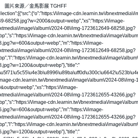
圖片來源／金馬影展 TGHFF
,”collection”:[{“src”:{“o”:”https:\/\/image-cdn.learnin.tw\/bnextmedia
9-68258.jpg?w=2000&output=webp”,”xs”:”https:\/\/image-
nextmedia\/image\/album\/2024-08\/img-1723612649-68258.jpg?
,”s”:”https:\/\/image-cdn.learnin.tw\/bnextmedia\/image\/album
jpg?w=600&output=webp”,”m”:”https:\/\/image-
nextmedia\/image\/album\/2024-08\/img-1723612649-68258.jpg?
,”l”:”https:\/\/image-cdn.learnin.tw\/bnextmedia\/image\/album
jpg?w=1200&output=webp”},”title”:”
u5f71\u5c55\u4e3b\u8996\u89ba\uff0d\u300c\u6642\u523b\u4
\/\/image-cdn.learnin.tw\/bnextmedia\/image\/album\/2024-08\/im
utput=webp”,”xs”:”https:\/\/image-
nextmedia\/image\/album\/2024-08\/img-1723612655-43266.jpg?
,”s”:”https:\/\/image-cdn.learnin.tw\/bnextmedia\/image\/album
jpg?w=600&output=webp”,”m”:”https:\/\/image-
nextmedia\/image\/album\/2024-08\/img-1723612655-43266.jpg?
,”l”:”https:\/\/image-cdn.learnin.tw\/bnextmedia\/image\/album
jpg?w=1200&output=webp”},”title”:”