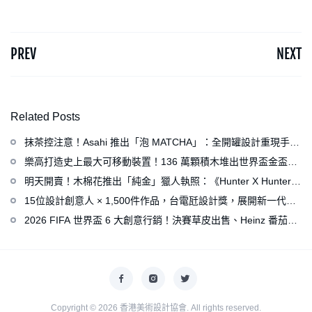
PREV
NEXT
Related Posts
抹茶控注意！Asahi 推出「泡 MATCHA」：全開罐設計重現手打
泡感，拿鐵、可爾必思等新品同步亮相
樂高打造史上最大可移動裝置！136 萬顆積木堆出世界盃金盃，
梅西、姆巴佩、C 羅化身樂高人偶
明天開賣！木棉花推出「純金」獵人執照：《Hunter X Hunter》
連載再開、集英社打造獵人專用情報網
15位設計創意人 × 1,500件作品，台電瓩設計獎，展開新一代設
計師與電力的創意對話
2026 FIFA 世界盃 6 大創意行銷！決賽草皮出售、Heinz 番茄醬
變身紅牌、Levi’s 推蓋白布 Logo 衣服
Copyright © 2026
香港美術設計協會
. All rights reserved.