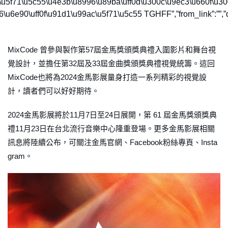
u5f71\u5c55\u4e3b\u8996\u89ba\uff0d\u300c\u9ec3\u660f\u300d
\u6e90\uff0f\u91d1\u99ac\u5f71\u5c55 TGHFF”,”from_link”:””,”de
MixCode 曾參與製作第57屆金馬獎頒獎典禮入圍影片和舞台視
覺設計，並擔任第32屆及33屆金曲獎頒獎典禮視覺統籌。這回
MixCode也將為2024金馬影展量身打造一系列精彩的視覺設
計，讀者們可以好好期待。
2024金馬影展將於11月7日至24日展開，第 61 屆金馬獎頒獎典
禮11月23日在台北流行音樂中心隆重登場。更多金馬影展相關
訊息將陸續公布，可關注金馬官網、Facebook粉絲專頁、Insta
gram。