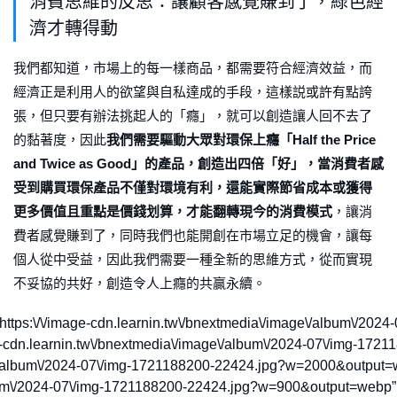
消費思維的反思：讓顧客感覺賺到了，綠色經
濟才轉得動
我們都知道，市場上的每一樣商品，都需要符合經濟效益，而
經濟正是利用人的欲望與自私達成的手段，這樣説或許有點誇
張，但只要有辦法挑起人的「癮」，就可以創造讓人回不去了
的黏著度，因此
我們需要驅動大眾對環保上癮「Half the Price
and Twice as Good」的產品，創造出四倍「好」，當消費者感
受到購買環保產品不僅對環境有利，還能實際節省成本或獲得
更多價值且重點是價錢划算，才能翻轉現今的消費模式
，讓消
費者感覺賺到了，同時我們也能開創在市場立足的機會，讓每
個人從中受益，因此我們需要一種全新的思維方式，從而實現
不妥協的共好，創造令人上癮的共贏永續。
,”xs”:”https:\/\/image-cdn.learnin.tw\/bnextmedia\/image\/albu
age-cdn.learnin.tw\/bnextmedia\/image\/album\/2024-07\/img-
ge\/album\/2024-07\/img-1721188200-22424.jpg?w=2000&output=we
um\/2024-07\/img-1721188200-22424.jpg?w=900&output=webp”,”l”