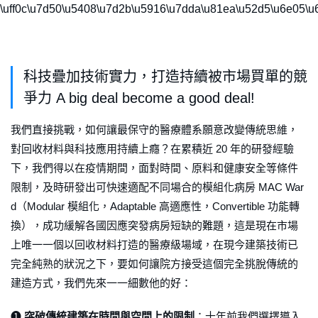
uff0c\u7d50\u5408\u7d2b\u5916\u7dda\u81ea\u52d5\u6e05\u6f
科技疊加技術實力，打造持續被市場買單的競
爭力 A big deal become a good deal!
我們直接挑戰，如何讓最保守的醫療體系願意改變傳統思維，
對回收材料與科技應用持續上癮？在累積近 20 年的研發經驗
下，我們得以在疫情期間，面對時間、原料和健康安全等條件
限制，及時研發出可快速適配不同場合的模組化病房 MAC War
d（Modular 模組化，Adaptable 高適應性，Convertible 功能轉
換），成功緩解各國因應突發病房短缺的難題，這是現在市場
上唯一一個以回收材料打造的醫療級場域，在現今建築技術已
完全純熟的狀況之下，要如何讓院方接受這個完全挑脫傳統的
建造方式，我們先來一一細數他的好：
➊
突破傳統建築在時間與空間上的限制
：十年前我們選擇導入