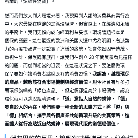
所謂的「炫耀性消費」。
然而我們放大到大環境來看，我觀察到人類的消費與商業行為
中，大家最掛在嘴邊的是循環經濟，但實際上，在經濟和永續
的平衡上，我們更傾向於向經濟利益妥協，環境議題根本是一
個假的議題。這在最近的歐洲和美國大選中尤為明顯，右派勢
力的再度抬頭進一步證實了這樣的趨勢，社會依然固守傳統、
重視生計、保護既有族群，讓我們在創立 20 年間反覆看見這樣
的問題，而感到相當的沮喪。在這種狀況之下，要怎麼做環
保？要如何讓消費者跳脫既有的消費習慣？
我認為，越是環保
的產品，越應該符合市場機制與經濟價值
。現今社會有許多打
著環保旗幟的「綠色產品」，但定價卻遠高於市場價格，認為
環保就可以跳脫經濟邏輯。
「道」意指大自然的規律，「德」
發自於人的內在，我們需要一種全新的思維方式，將「道」與
「德」相結合，攜手與各個產業共創循環升級的共贏策略，進
而讓人從行為貼近自然規律，展現現代版的道德經價值
。