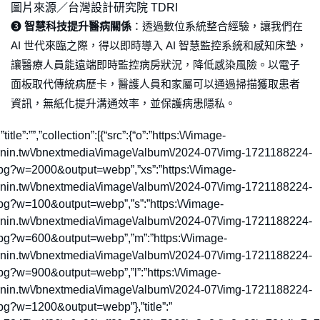
圖片來源／台灣設計研究院 TDRI
➌
智慧科技提升醫病關係
：透過數位系統整合經驗，讓我們在
AI 世代來臨之際，得以即時導入 AI 智慧監控系統和感知床墊，
讓醫療人員能遠端即時監控病房狀況，降低感染風險。以電子
面板取代傳統病歷卡，醫護人員和家屬可以通過掃描獲取患者
資訊，無紙化提升溝通效率，並保護病患隱私。
,”title”:””,”collection”:[{“src”:{“o”:”https:\/\/image-
rnin.tw\/bnextmedia\/image\/album\/2024-07\/img-1721188224-
pg?w=2000&output=webp”,”xs”:”https:\/\/image-
rnin.tw\/bnextmedia\/image\/album\/2024-07\/img-1721188224-
pg?w=100&output=webp”,”s”:”https:\/\/image-
rnin.tw\/bnextmedia\/image\/album\/2024-07\/img-1721188224-
pg?w=600&output=webp”,”m”:”https:\/\/image-
rnin.tw\/bnextmedia\/image\/album\/2024-07\/img-1721188224-
pg?w=900&output=webp”,”l”:”https:\/\/image-
rnin.tw\/bnextmedia\/image\/album\/2024-07\/img-1721188224-
pg?w=1200&output=webp”},”title”:”