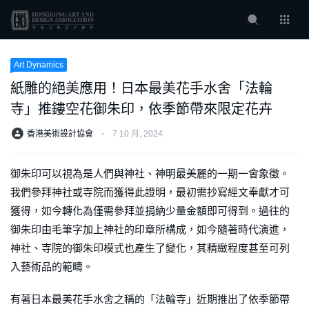
Art Dynamics
紙雕的絕美應用！日本最美花手水舍「法輪
寺」推鏤空花御朱印，依季節帶來限定花卉
香港美術設計協會
⋅
7 10 月, 2024
御朱印可以視為是人們與神社、神明最美麗的一期一會象徵。
我們參拜神社或寺院而獲得此證明，最初需抄寫經文奉獻才可
獲得，如今轉化為僅需參拜並捐納少量金額即可得到。過往的
御朱印由毛筆字加上神社的印章所構成，如今隨著時代演進，
神社、寺院的御朱印模式也產生了變化，其精緻程度甚至可列
入藝術品的範疇。
有著日本最美花手水舍之稱的「法輪寺」近期推出了依季節帶