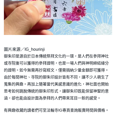
圖片來源／IG_hourinji
御朱印是源自於日本傳統祭拜文化的一環，是人們在參拜神社
或寺院後可以獲得的參拜證明，也是一場人們與神明締結緣分
的證明。如今無需再抄寫經文，僅需捐納少量金額即可獲得。
由於每間神社、寺院的御朱印設計皆有不同，讓不少人萌生了
蒐集的興趣。再加上隨著當代美感意識的進化，神社面也開始
思考如何跳脫傳統的御朱印形式，讓御朱印既能保留神聖的意
涵，卻也能由設計面為參拜的人們帶來耳目一新的感受。
有興趣收藏的讀者們可至法輪寺IG專頁查詢販賣時間與價格。