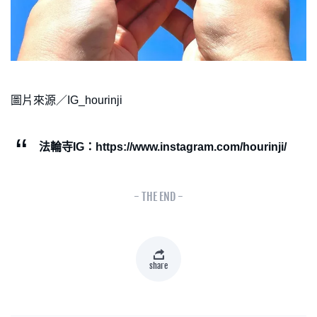
圖片來源／IG_hourinji
法輪寺IG：https://www.instagram.com/hourinji/
- THE END -
share