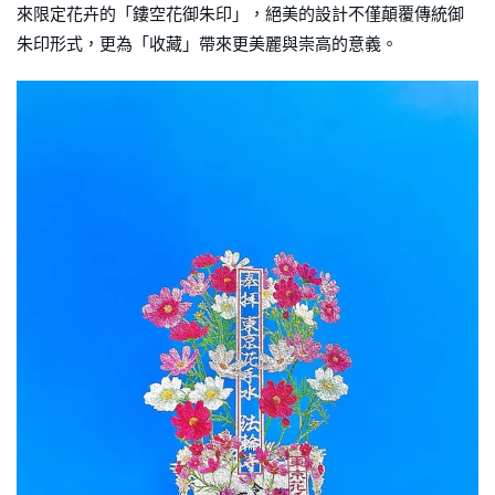
來限定花卉的「鏤空花御朱印」，絕美的設計不僅顛覆傳統御
朱印形式，更為「收藏」帶來更美麗與崇高的意義。