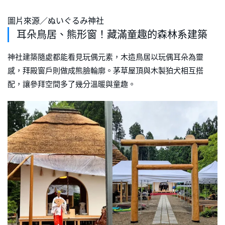
圖片來源／ぬいぐるみ神社
耳朵鳥居、熊形窗！藏滿童趣的森林系建築
神社建築隨處都能看見玩偶元素，木造鳥居以玩偶耳朵為靈
感，拜殿窗戶則做成熊臉輪廓。茅草屋頂與木製狛犬相互搭
配，讓參拜空間多了幾分溫暖與童趣。