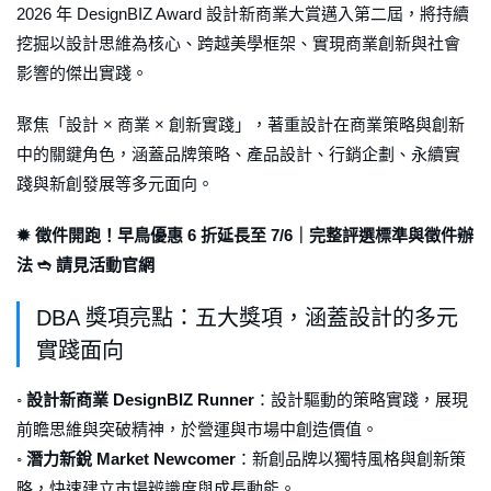
2026 年 DesignBIZ Award 設計新商業大賞邁入第二屆，將持續
挖掘以設計思維為核心、跨越美學框架、實現商業創新與社會
影響的傑出實踐。
聚焦「設計 × 商業 × 創新實踐」，著重設計在商業策略與創新
中的關鍵角色，涵蓋品牌策略、產品設計、行銷企劃、永續實
踐與新創發展等多元面向。
✹ 徵件開跑！早鳥優惠 6 折延長至 7/6｜完整評選標準與徵件辦
法 ➬ 請見活動官網
DBA 獎項亮點：五大獎項，涵蓋設計的多元
實踐面向
◦
設計新商業 DesignBIZ Runner
：設計驅動的策略實踐，展現
前瞻思維與突破精神，於營運與市場中創造價值。
◦
潛力新銳 Market Newcomer
：新創品牌以獨特風格與創新策
略，快速建立市場辨識度與成長動能。