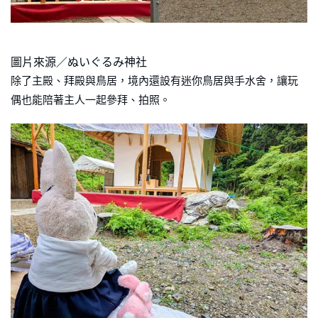
圖片來源／ぬいぐるみ神社
除了主殿、拜殿與鳥居，境內還設有迷你鳥居與手水舍，讓玩
偶也能陪著主人一起參拜、拍照。