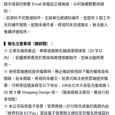
統中填寫的聯繫 Email 與電話正確無誤，以利後續聯繫與通
知。
◦ 如資料不完整或缺件，主辦單位將通知補件，並提供 3 個工作
天的補件期限。逾期未補件者，將視同未完成報名，無法進入
後續評選程序。
▍報名注意事項（請詳閱）：
※ 企業名稱與產品、專案或服務名稱請謹慎填寫（20 字以
內），若獲獎將應用於獎座與典禮相關製作，恕無法臨時更
改。
※ 使用雲端連結提供檔案時，務必確認檢視與下載的權限皆有
開啟。若未開啟，將視同未繳交。若貴司無法使用雲端提供檔
案，可將寄送隨身碟至以下地址：106台北市大安區光復南路 1
02 號 9 樓 Shopping Design 收。（隨身碟無法寄回，需自行前
來領取）
※ 本公司採用電子發票，發票將統一於付款完成後的兩週內由
「綠界科技 ECPay」寄送電子發票開立通知至您報名時填寫的