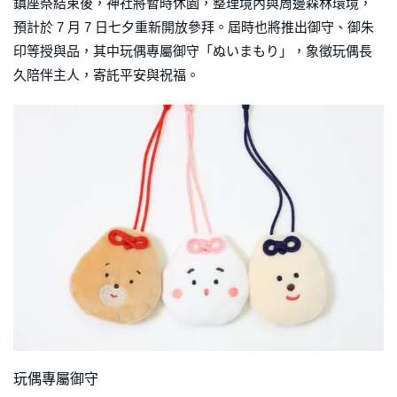
鎮座祭結束後，神社將暫時休園，整理境內與周邊森林環境，
預計於 7 月 7 日七夕重新開放參拜。屆時也將推出御守、御朱
印等授與品，其中玩偶專屬御守「ぬいまもり」，象徵玩偶長
久陪伴主人，寄託平安與祝福。
玩偶專屬御守