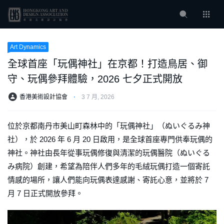
Art Dynamics
全球首座「玩偶神社」在京都！打造鳥居、御
守、玩偶參拜體驗，2026 七夕正式開放
香港美術設計協會
⋅
3 7 月, 2026
位於京都南丹市美山町森林中的「玩偶神社」（ぬいぐるみ神
社），於 2026 年 6 月 20 日啟用，是全球首座專門供奉玩偶的
神社。神社由長年從事玩偶修復與清潔的玩偶醫院（ぬいぐる
み病院）創建，希望為陪伴人們多年的毛絨玩偶打造一個寄託
情感的場所，讓人們能向玩偶表達感謝、寄託心意，並將於 7
月 7 日正式開放參拜。