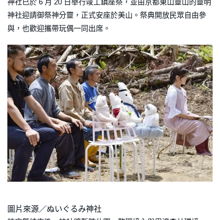
神社已於 6 月 20 日舉行竣工鎮座祭，並由京都東山靈山的靈明
神社迎請御祭神分靈，正式安座於美山。祭典開放民眾自由參
與，也歡迎攜帶玩偶一同出席。
圖片來源／ぬいぐるみ神社