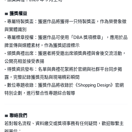
≣ 獲獎權益
◦ 專屬特製獎盃：獲選作品將獲得一只特製獎盃，作為榮譽象徵
與實體識別
◦ 專屬標章授權：獲選作品可使用「DBA 獎項標章」，應用於品
牌宣傳與媒體素材，作為獲獎認證標示
◦ 頒獎典禮出席：獲選者將受邀出席頒獎典禮與會後交流活動，
公開亮相並接受表揚
◦ 得獎資訊發布：名單與典禮花絮將於官網與社群平台同步揭
露，完整記錄獲獎亮點與現場精彩瞬間
◦ 數位專題收錄：獲獎作品將收錄於《Shopping Design》官網
特別企劃，進行整合性專題綜合報導
≣ 聯絡我們
若對報名流程、資料繳交或獎項事務有任何疑問，歡迎聯繫主
辦單位：