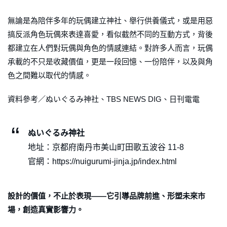
無論是為陪伴多年的玩偶建立神社、舉行供養儀式，或是用惡
搞反派角色玩偶來表達喜愛，看似截然不同的互動方式，背後
都建立在人們對玩偶與角色的情感連結。對許多人而言，玩偶
承載的不只是收藏價值，更是一段回憶、一份陪伴，以及與角
色之間難以取代的情感。
資料參考／ぬいぐるみ神社、TBS NEWS DIG、日刊電電
ぬいぐるみ神社
地址：京都府南丹市美山町田歌五波谷 11-8
官網：https://nuigurumi-jinja.jp/index.html
設計的價值，不止於表現——它引導品牌前進、形塑未來市
場，創造真實影響力。