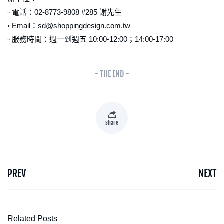
◦ 電話：02-8773-9808 #285 謝先生
◦ Email：sd@shoppingdesign.com.tw
◦ 服務時間：週一到週五 10:00-12:00；14:00-17:00
- THE END -
share
PREV
NEXT
Related Posts