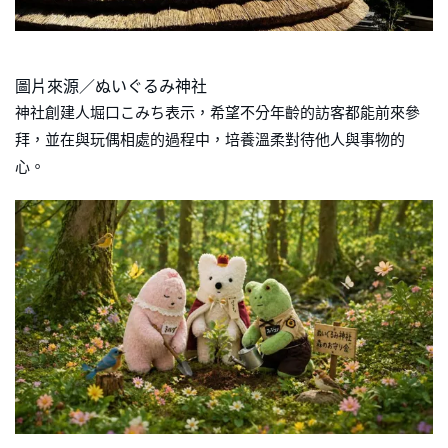
圖片來源／ぬいぐるみ神社
神社創建人堀口こみち表示，希望不分年齡的訪客都能前來參
拜，並在與玩偶相處的過程中，培養溫柔對待他人與事物的
心。