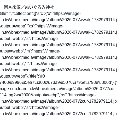
圖片來源／ぬいぐるみ神社
”title”:””,”collection”:[{“src”:{“o”:”https:\/\/image-
nin.tw\/bnextmedia\/image\/album\/2026-07\/wwak-1782979114.
utput=webp”,”xs”:”https:\/\/image-
nin.tw\/bnextmedia\/image\/album\/2026-07\/wwak-1782979114.
tput=webp”,”s”:”https:\/\/image-
nin.tw\/bnextmedia\/image\/album\/2026-07\/wwak-1782979114.
tput=webp”,”m”:”https:\/\/image-
nin.tw\/bnextmedia\/image\/album\/2026-07\/wwak-1782979114.
tput=webp”,”l”:”https:\/\/image-
nin.tw\/bnextmedia\/image\/album\/2026-07\/wwak-1782979114.
utput=webp”},”title”:”#0
7403\u9996\u5ea7\u300c\u73a9\u5076\u795e\u793e\u300d”},{“sr
/image-cdn.learnin.tw\/bnextmedia\/image\/album\/2026-07\/2cur-
14.jpg?w=2000&output=webp”,”xs”:”https:\/\/image-
nin.tw\/bnextmedia\/image\/album\/2026-07\/2cur-1782979114.j
tput=webp”,”s”:”https:\/\/image-
nin.tw\/bnextmedia\/image\/album\/2026-07\/2cur-1782979114.j