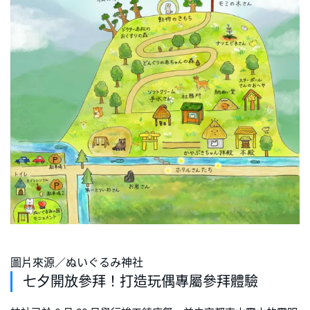
圖片來源／ぬいぐるみ神社
七夕開放參拜！打造玩偶專屬參拜體驗