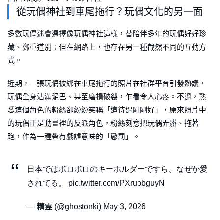
從玩偶神社到車尾拖行？玩偶文化的另一面
多數玩偶迷會選擇像玩偶神社這樣，替陪伴多年的玩偶好好珍
藏、鄭重道別；但在網路上，也存在另一種截然不同的互動方
式。
近期，一張玩偶被綁在車尾拖行的照片在社群平台引發熱議，
玩偶全身沾滿泥巴、甚至磨損破裂，乍看令人心疼。不過，熟
悉這個角色的粉絲卻紛紛笑稱「這待遇剛剛好」，原來照片中
的玩偶正是動畫裡的反派角色，粉絲刻意把玩偶弄髒、拖著
跑，作為一種帶有戲謔意味的「懲罰」。
日本ではボロボロのキーホルダーですら、なぜか愛
されてる。 pic.twitter.com/PXrupbguyN
— 精霊 (@ghostonki) May 3, 2026