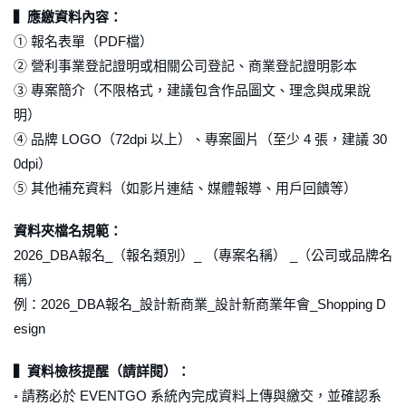
▍應繳資料內容：
① 報名表單（PDF檔）
② 營利事業登記證明或相關公司登記、商業登記證明影本
③ 專案簡介（不限格式，建議包含作品圖文、理念與成果說
明）
④ 品牌 LOGO（72dpi 以上）、專案圖片（至少 4 張，建議 30
0dpi）
⑤ 其他補充資料（如影片連結、媒體報導、用戶回饋等）
資料夾檔名規範：
2026_DBA報名_（報名類別）_ （專案名稱） _（公司或品牌名
稱）
例：
2026_DBA
報名
_
設計新商業
_
設計新商業年會
_Shopping D
esign
▍資料檢核提醒（請詳閱）：
◦ 請務必於 EVENTGO 系統內完成資料上傳與繳交，並確認系