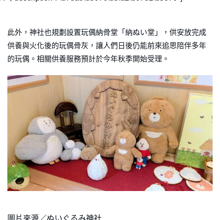
此外，神社也規劃設置玩偶納骨堂「納ぬい堂」，供安放完成
供養與火化後的玩偶骨灰，讓人們日後仍能前來追思陪伴多年
的玩偶。相關供養服務預計於今年秋季開始受理。
圖片來源／ぬいぐるみ神社