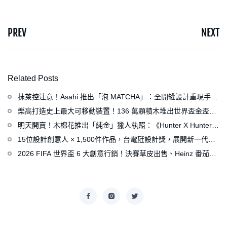
PREV
NEXT
Related Posts
抹茶控注意！Asahi 推出「泡 MATCHA」：全開罐設計重現手打
泡感，拿鐵、可爾必思等新品同步亮相
樂高打造史上最大可移動裝置！136 萬顆積木堆出世界盃金盃，
梅西、姆巴佩、C 羅化身樂高人偶
明天開賣！木棉花推出「純金」獵人執照：《Hunter X Hunter》
連載再開、集英社打造獵人專用情報網
15位設計創意人 × 1,500件作品，台電瓩設計獎，展開新一代設
計師與電力的創意對話
2026 FIFA 世界盃 6 大創意行銷！決賽草皮出售、Heinz 番茄醬
變身紅牌、Levi’s 推蓋白布 Logo 衣服
Copyright © 2026
香港美術設計協會
. All rights reserved.
Designed by
nicetheme
.