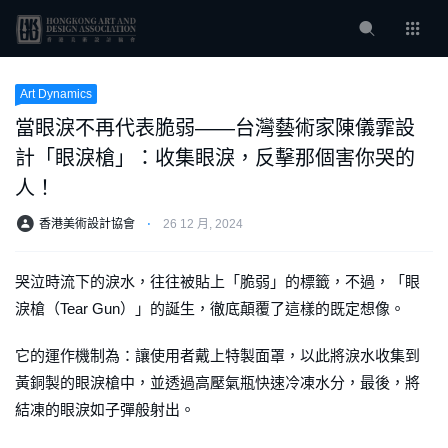
Art Dynamics
當眼淚不再代表脆弱——台灣藝術家陳儀霏設
計「眼淚槍」：收集眼淚，反擊那個害你哭的
人！
香港美術設計協會
⋅
26 12 月, 2024
哭泣時流下的淚水，往往被貼上「脆弱」的標籤，不過，「眼
淚槍（Tear Gun）」的誕生，徹底顛覆了這樣的既定想像。
它的運作機制為：讓使用者戴上特製面罩，以此將淚水收集到
黃銅製的眼淚槍中，並透過高壓氣瓶快速冷凍水分，最後，將
結凍的眼淚如子彈般射出。