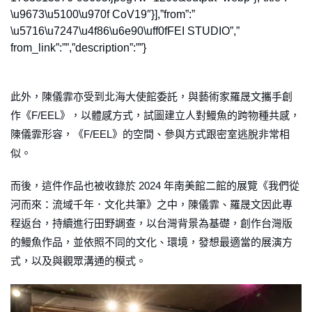
\u9673\u5100\u970f CoV19″}],”from”:”
\u5716\u7247\u4f86\u6e90\uff0fFEI STUDIO”,”
from_link”:””,”description”:””}
此外，陳儀霏亦受到北海大使館委託，與藝術家羅晟文攜手創
作《F/EEL》，以體感方式，試圖建立人對鰻魚的跨物種共感，
陳儀霏形容，《F/EEL》的空間、參與方式跟密室逃脫非常相
似。
而後，這件作品也被收錄於 2024 年南美館二館的展覽《我們從
河而來：流域千年．文化共筆》之中，陳儀霏、羅晟文因此專
程返台，持續進行田野調查，以台灣背景為基礎，創作台灣版
的鰻魚作品，並依照不同的文化、環境，發想最適當的展演方
式，以及與觀眾溝通的模式。