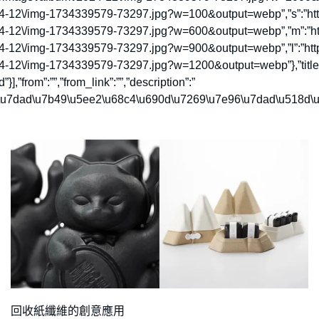
24-12\/img-1734339579-73297.jpg?w=100&output=webp”,”s”:”http
24-12\/img-1734339579-73297.jpg?w=600&output=webp”,”m”:”htt
24-12\/img-1734339579-73297.jpg?w=900&output=webp”,”l”:”http
24-12\/img-1734339579-73297.jpg?w=1200&output=webp”},”title”
from”:””,”from_link”:””,”description”:”
6\u7dad\u7b49\u5ee2\u68c4\u690d\u7269\u7e96\u7dad\u518d\u
回收紙纖維的創意應用