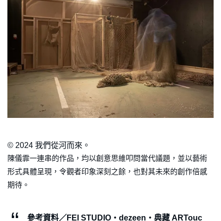
© 2024 我們從河而來。
陳儀霏一連串的作品，均以創意思維叩問當代議題，並以藝術
形式具體呈現，令觀者印象深刻之餘，也對其未來的創作倍感
期待。
參考資料／FEI STUDIO・dezeen・典藏 ARTouc