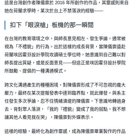
這是台灣創作者陳儀霏於 2016 年所創作的作品，其靈感則來自
她在荷蘭求學時，某次於台上不禁落淚的經驗——
扣下「眼淚槍」板機的那一瞬間
在台灣的教育環境之中，與師長意見相左、發生爭論，通常被
視為「不禮貌」的行為。出於這樣的成長背景，當陳儀霏遠赴
荷蘭埃因霍芬設計學院攻讀碩士學位時，她意識到自己難以對
師長提出質疑，或是反面意見——但這正是埃因霍芬設計學院
所鼓勵、提倡的一種溝通模式。
跨文化溝通產生的種種困境，對陳儀霏形成了不可忽視的龐大
壓力，最終在某次提報發表中達到臨界點，就此爆發。與系主
任發生多次爭論，忍不住情緒潰堤的陳儀霏，下意識地轉過身
去、背對眾人落淚，「我的『禮貌』變成了我的弱點，我不想
讓其他人看見我在哭」，陳儀霏對外媒表示。
這樣的經驗，最終化為創作靈感，成為陳儀霏畢業製作的作品