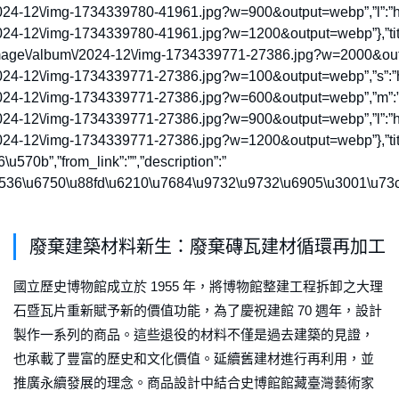
2024-12\/img-1734339780-41961.jpg?w=900&output=webp”,”l”:”htt
024-12\/img-1734339780-41961.jpg?w=1200&output=webp”},”title”
/image\/album\/2024-12\/img-1734339771-27386.jpg?w=2000&outpu
2024-12\/img-1734339771-27386.jpg?w=100&output=webp”,”s”:”ht
2024-12\/img-1734339771-27386.jpg?w=600&output=webp”,”m”:”ht
2024-12\/img-1734339771-27386.jpg?w=900&output=webp”,”l”:”htt
2024-12\/img-1734339771-27386.jpg?w=1200&output=webp”},”title
570b”,”from_link”:””,”description”:”
536\u6750\u88fd\u6210\u7684\u9732\u9732\u6905\u3001\u73
廢棄建築材料新生：廢棄磚瓦建材循環再加工
國立歷史博物館成立於 1955 年，將博物館整建工程拆卸之大理
石暨瓦片重新賦予新的價值功能，為了慶祝建館 70 週年，設計
製作一系列的商品。這些退役的材料不僅是過去建築的見證，
也承載了豐富的歷史和文化價值。延續舊建材進行再利用，並
推廣永續發展的理念。商品設計中結合史博館館藏臺灣藝術家