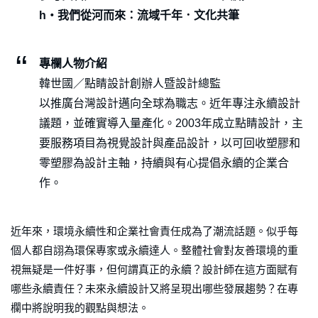
h・我們從河而來：流域千年．文化共筆
專欄人物介紹
韓世國／點睛設計創辦人暨設計總監
以推廣台灣設計邁向全球為職志。近年專注永續設計
議題，並確實導入量產化。2003年成立點睛設計，主
要服務項目為視覺設計與產品設計，以可回收塑膠和
零塑膠為設計主軸，持續與有心提倡永續的企業合
作。
近年來，環境永續性和企業社會責任成為了潮流話題。似乎每
個人都自詡為環保專家或永續達人。整體社會對友善環境的重
視無疑是一件好事，但何謂真正的永續？設計師在這方面賦有
哪些永續責任？未來永續設計又將呈現出哪些發展趨勢？在專
欄中將說明我的觀點與想法。