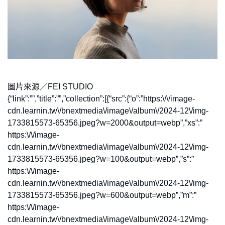
圖片來源／FEI STUDIO
{“link”:””,”title”:””,”collection”:[{“src”:{“o”:”https:\/\/image-
cdn.learnin.tw\/bnextmedia\/image\/album\/2024-12\/img-
1733815573-65356.jpeg?w=2000&output=webp”,”xs”:”
https:\/\/image-
cdn.learnin.tw\/bnextmedia\/image\/album\/2024-12\/img-
1733815573-65356.jpeg?w=100&output=webp”,”s”:”
https:\/\/image-
cdn.learnin.tw\/bnextmedia\/image\/album\/2024-12\/img-
1733815573-65356.jpeg?w=600&output=webp”,”m”:”
https:\/\/image-
cdn.learnin.tw\/bnextmedia\/image\/album\/2024-12\/img-