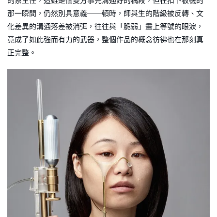
的系主任，這雖是個雙方事先溝通好的橋段，但在扣下板機的
那一瞬間，仍然別具意義——頓時，師與生的階級被反轉、文
化差異的溝通落差被消弭，往往與「脆弱」畫上等號的眼淚，
竟成了如此強而有力的武器，整個作品的概念彷彿也在那刻真
正完整。