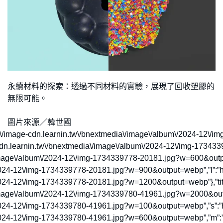
永續材料的探索：透過不同材料的實驗，展現了回收塑膠的
無限可能。
圖片來源／韓世國
:”https:\/\/image-cdn.learnin.tw\/bnextmedia\/image\/album\/2024-1
cdn.learnin.tw\/bnextmedia\/image\/album\/2024-12\/img-1734
/image\/album\/2024-12\/img-1734339778-20181.jpg?w=600&outpu
2024-12\/img-1734339778-20181.jpg?w=900&output=webp”,”l”:”htt
024-12\/img-1734339778-20181.jpg?w=1200&output=webp”},”title”
/image\/album\/2024-12\/img-1734339780-41961.jpg?w=2000&outpu
2024-12\/img-1734339780-41961.jpg?w=100&output=webp”,”s”:”ht
2024-12\/img-1734339780-41961.jpg?w=600&output=webp”,”m”:”ht