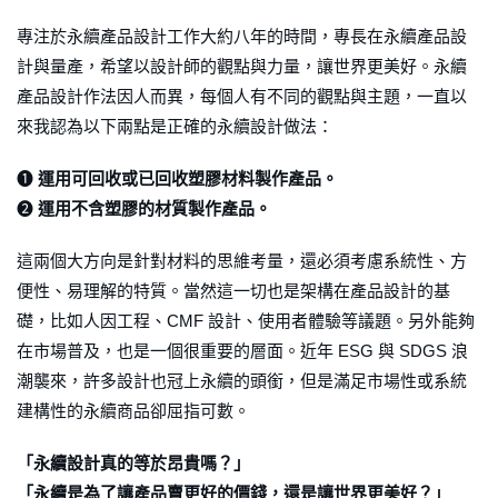
專注於永續產品設計工作大約八年的時間，專長在永續產品設
計與量產，希望以設計師的觀點與力量，讓世界更美好。永續
產品設計作法因人而異，每個人有不同的觀點與主題，一直以
來我認為以下兩點是正確的永續設計做法：
➊
運用可回收或已回收塑膠材料製作產品。
➋
運用不含塑膠的材質製作產品。
這兩個大方向是針對材料的思維考量，還必須考慮系統性、方
便性、易理解的特質。當然這一切也是架構在產品設計的基
礎，比如人因工程、CMF 設計、使用者體驗等議題。另外能夠
在市場普及，也是一個很重要的層面。近年 ESG 與 SDGS 浪
潮襲來，許多設計也冠上永續的頭銜，但是滿足市場性或系統
建構性的永續商品卻屈指可數。
「永續設計真的等於昂貴嗎？」
「永續是為了讓產品賣更好的價錢，還是讓世界更美好？」