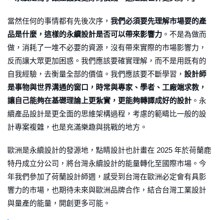
當然任何的事情都有先後次序，
我們必須要先理解市場要的產
品是什麼，這樣的永續設計是否可以帶來影響力
。不是為做而
做，消耗了一堆不必要的資源，沒有帶來實際的市場影響力，
反而讓大眾更加困惑。我們應該要確實理解，而不是用既有的
自我經驗，去衡量全部的價值。我們應該要不斷學習，
設計師
是事物與世界溝通的窗口，時常與專家、學者、工廠端求教，
讓自己能夠在基礎理論上更紮實，更能夠轉譯成好的設計
。永
續產品設計是更全面的思維架構過程，考慮的範疇比一般的設
計專案複雜，也是充滿樂趣與挑戰的地方。
歐洲是永續設計的發源地，點睛設計也計畫在 2025 年於荷蘭鹿
特丹成立分公司，將台灣永續設計的能量轉化至國際市場。今
年我們參加了荷蘭設計師週，感受到台灣在歐洲必定會有具影
響力的市場，也期待未來與歐洲品牌合作，結合台灣工業設計
與量產的能量，開創更多可能。