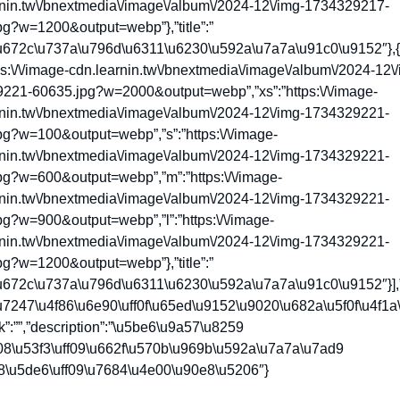
rnin.tw\/bnextmedia\/image\/album\/2024-12\/img-1734329217-
pg?w=1200&output=webp”},”title”:”
u672c\u737a\u796d\u6311\u6230\u592a\u7a7a\u91c0\u9152″},{“
tps:\/\/image-cdn.learnin.tw\/bnextmedia\/image\/album\/2024-12\
221-60635.jpg?w=2000&output=webp”,”xs”:”https:\/\/image-
rnin.tw\/bnextmedia\/image\/album\/2024-12\/img-1734329221-
g?w=100&output=webp”,”s”:”https:\/\/image-
rnin.tw\/bnextmedia\/image\/album\/2024-12\/img-1734329221-
pg?w=600&output=webp”,”m”:”https:\/\/image-
rnin.tw\/bnextmedia\/image\/album\/2024-12\/img-1734329221-
g?w=900&output=webp”,”l”:”https:\/\/image-
rnin.tw\/bnextmedia\/image\/album\/2024-12\/img-1734329221-
pg?w=1200&output=webp”},”title”:”
u672c\u737a\u796d\u6311\u6230\u592a\u7a7a\u91c0\u9152″}],”
u7247\u4f86\u6e90\uff0f\u65ed\u9152\u9020\u682a\u5f0f\u4f1a\
k”:””,”description”:”\u5be6\u9a57\u8259
f08\u53f3\uff09\u662f\u570b\u969b\u592a\u7a7a\u7ad9
08\u5de6\uff09\u7684\u4e00\u90e8\u5206″}