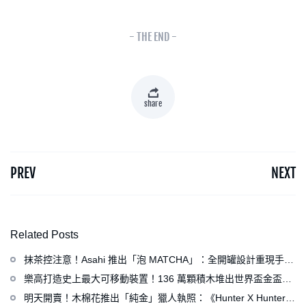
- THE END -
share
PREV
NEXT
Related Posts
抹茶控注意！Asahi 推出「泡 MATCHA」：全開罐設計重現手打
泡感，拿鐵、可爾必思等新品同步亮相
樂高打造史上最大可移動裝置！136 萬顆積木堆出世界盃金盃，
梅西、姆巴佩、C 羅化身樂高人偶
明天開賣！木棉花推出「純金」獵人執照：《Hunter X Hunter》