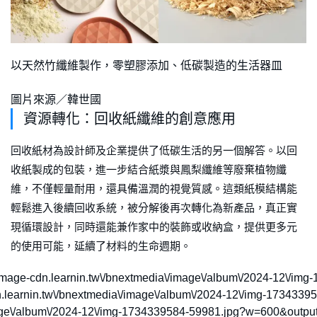
以天然竹纖維製作，零塑膠添加、低碳製造的生活器皿
圖片來源／韓世國
資源轉化：回收紙纖維的創意應用
回收紙材為設計師及企業提供了低碳生活的另一個解答。以回
收紙製成的包裝，進一步結合紙漿與鳳梨纖維等廢棄植物纖
維，不僅輕量耐用，還具備溫潤的視覺質感。這類紙模結構能
輕鬆進入後續回收系統，被分解後再次轉化為新產品，真正實
現循環設計，同時還能兼作家中的裝飾或收納盒，提供更多元
的使用可能，延續了材料的生命週期。
https:\/\/image-cdn.learnin.tw\/bnextmedia\/image\/album\/2024-12\
dn.learnin.tw\/bnextmedia\/image\/album\/2024-12\/img-173433
image\/album\/2024-12\/img-1734339584-59981.jpg?w=600&output=