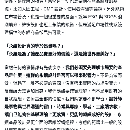
便性、易理解的特質。當然這一切也是架構在產品設計的基
礎，比如人因工程、CMF 設計、使用者體驗等議題。另外能夠
在市場普及，也是一個很重要的層面。近年 ESG 與 SDGS 浪
潮襲來，許多設計也冠上永續的頭銜，但是滿足市場性或系統
建構性的永續商品卻屈指可數。
「永續設計真的等於昂貴嗎？」
「永續是為了讓產品賣更好的價錢，還是讓世界更美好？」
當然任何的事情都有先後次序，
我們必須要先理解市場要的產
品是什麼，這樣的永續設計是否可以帶來影響力
。不是為做而
做，消耗了一堆不必要的資源，沒有帶來實際的市場影響力，
反而讓大眾更加困惑。我們應該要確實理解，而不是用既有的
自我經驗，去衡量全部的價值。我們應該要不斷學習，
設計師
是事物與世界溝通的窗口，時常與專家、學者、工廠端求教，
讓自己能夠在基礎理論上更紮實，更能夠轉譯成好的設計
。永
續產品設計是更全面的思維架構過程，考慮的範疇比一般的設