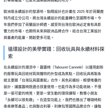
計專案複雜，也是充滿樂趣與挑戰的地方。
歐洲是永續設計的發源地，點睛設計也計畫在 2025 年於荷蘭鹿
特丹成立分公司，將台灣永續設計的能量轉化至國際市場。今
年我們參加了荷蘭設計師週，感受到台灣在歐洲必定會有具影
響力的市場，也期待未來與歐洲品牌合作，結合台灣工業設計
與量產的能量，開創更多可能。
循環設計的美學實踐：回收玩具與永續材料探
索
在永續設計的潮流中，露露椅（Tabouret Cannelé）以運用創新
的廢棄玩具回收材質與獨特的外型成為焦點。回收玩具再製系
統主要跟「台灣玩具圖書館」合作，其色彩繽紛、輕便堆疊的
設計，讓露露椅既適合孩童使用，也能作為多功能收納。不僅
是一張可愛的椅凳，更是一堂生動的環保課程，教導小朋友
「永續可以很有趣」。在造型功能上，我們也推出了珊瑚椅和
串串樂等產品；也與聯合利華、利樂包等國際品牌合作，讓每