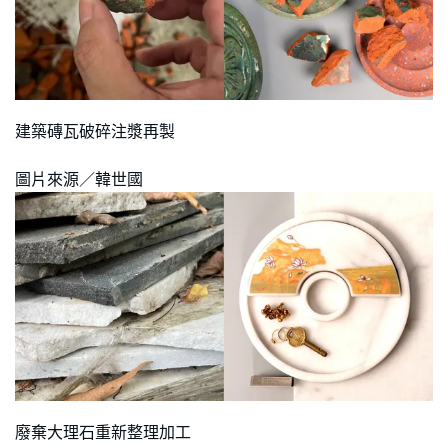
建築磚瓦破碎注漿再製
圖片來源／韓世國
廢棄大理石重新整理加工