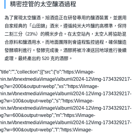
精密控管的太空釀酒過程
為了實現太空釀酒，旭酒造正在研發專用的釀酒裝置，並選用
自家經典的「山田錦」酒米，遵循純米大吟釀的高標準，保持
二割三分（23%）的精米步合。在太空站內，太空人將協助混
合原料和釀酒用水，而地面團隊則會遠程監控過程，確保釀造
發酵順利進行。發酵完成後，酒醪將被冷凍送回地球進行後續
處理，最終產出約 520 克的酒醪。
,”title”:””,”collection”:[{“src”:{“o”:”https:\/\/image-
rnin.tw\/bnextmedia\/image\/album\/2024-12\/img-1734329217-
pg?w=2000&output=webp”,”xs”:”https:\/\/image-
rnin.tw\/bnextmedia\/image\/album\/2024-12\/img-1734329217-
g?w=100&output=webp”,”s”:”https:\/\/image-
rnin.tw\/bnextmedia\/image\/album\/2024-12\/img-1734329217-
pg?w=600&output=webp”,”m”:”https:\/\/image-
rnin.tw\/bnextmedia\/image\/album\/2024-12\/img-1734329217-
g?w=900&output=webp”,”l”:”https:\/\/image-