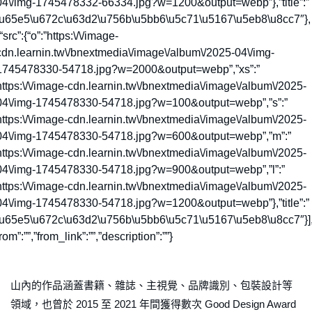
04\/img-1745478332-66334.jpg?w=1200&output=webp”},”title”:”
\u65e5\u672c\u63d2\u756b\u5bb6\u5c71\u5167\u5eb8\u8cc7″},
“src”:{“o”:”https:\/\/image-
cdn.learnin.tw\/bnextmedia\/image\/album\/2025-04\/img-
1745478330-54718.jpg?w=2000&output=webp”,”xs”:”
https:\/\/image-cdn.learnin.tw\/bnextmedia\/image\/album\/2025-
04\/img-1745478330-54718.jpg?w=100&output=webp”,”s”:”
https:\/\/image-cdn.learnin.tw\/bnextmedia\/image\/album\/2025-
04\/img-1745478330-54718.jpg?w=600&output=webp”,”m”:”
https:\/\/image-cdn.learnin.tw\/bnextmedia\/image\/album\/2025-
04\/img-1745478330-54718.jpg?w=900&output=webp”,”l”:”
https:\/\/image-cdn.learnin.tw\/bnextmedia\/image\/album\/2025-
04\/img-1745478330-54718.jpg?w=1200&output=webp”},”title”:”
\u65e5\u672c\u63d2\u756b\u5bb6\u5c71\u5167\u5eb8\u8cc7″}],
rom”:””,”from_link”:””,”description”:””}
山內的作品涵蓋書籍、雜誌、主視覺、品牌識別、包裝設計等
領域，也曾於 2015 至 2021 年間獲得數次 Good Design Award