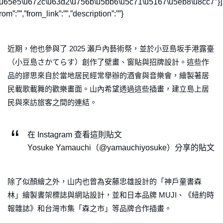
\u65e5\u672c\u63d2\u756b\u5bb6\u5c71\u5167\u5eb8\u8cc7″}],
rom”:””,”from_link”:””,”description”:””}
近期，他也參與了 2025 瀨戶內藝術祭，並於小豆島坂手港露臺
（小豆島さかてらす）創作了壁畫、窗貼與招牌設計。這些作
品的謬思來自於當地居民經常舉辦的酒會與音樂會，繪製著居
民載歌載舞的歡樂畫面。山內希望透過這些插畫，建立島上居
民與來訪旅客之間的連結。
在 Instagram 查看這則貼文
Yosuke Yamauchi（@yamauchiyosuke）分享的貼文
除了似顏繪之外，山内也曾為安藤忠雄設計的「神戶童書森
林」繪製書架標誌與網站設計，並和日本品牌 MUJI、《紐約時
報雜誌》和台灣市集「森之市」等品牌合作插畫。