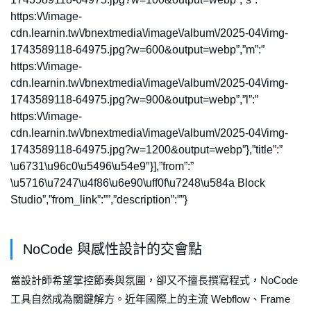
https:\/\/image-
cdn.learnin.tw\/bnextmedia\/image\/album\/2025-04\/img-
1743589118-64975.jpg?w=600&output=webp”,”m”:”
https:\/\/image-
cdn.learnin.tw\/bnextmedia\/image\/album\/2025-04\/img-
1743589118-64975.jpg?w=900&output=webp”,”l”:”
https:\/\/image-
cdn.learnin.tw\/bnextmedia\/image\/album\/2025-04\/img-
1743589118-64975.jpg?w=1200&output=webp”},”title”:”
\u6731\u96c0\u5496\u54e9″}],”from”:”
\u5716\u7247\u4f86\u6e90\uff0f\u7248\u584a Block
Studio”,”from_link”:””,”description”:””}
NoCode 與感性設計的交會點
當設計師希望掌控節奏與氛圍，卻又不擅長撰寫程式，NoCode
工具自然成為關鍵解方。近年國際上的主流 Webflow、Frame