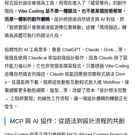
程式設計過往被視為工具，但現在進入了「感受導向」的創作
階段。
Vibe Coding 並不是一種語法，也不是某個技術框架，
而是一種新的創作邏輯
。設計師透過自然語言與 AI 對話，把
「我想要圖片會根據滑鼠游標位置移動」這種「情境描述」轉
換為具體可執行的語法片段。
指標性的 AI 工具眾多，像是 ChatGPT、Claude、Grok…等。
我擅長使用 Claude.ai 來協助我設計製作，因為 Claude 除了寫
作能力強以外，它也非常擅長撰寫程式。只要透過 Vibe Coding
這種自然語言的描述，Claude 就能回應我完整程式語法 Dem
o，且還能夠下載。我將這些動態互動程式放入進 Webflow，接
著調整更多動態細節、版型…等，改變了原本「設計想法完整
→ 工程師實現」的線性工作流程，讓一場設計邏輯的轉變正在
發生。
MCP 與 AI 協作：從語法到設計流程的共創
Vibe Coding 的真正潛力是搭配 MCP (Model Context Protocol)