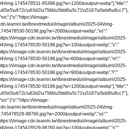
04\/img-1745478531-95398.jpg?w=1200&output=webp”},”title”:”
\u65e5\u672c\u63d2\u756b\u5bb6\u5c71\u5167\u5eb8\u8cc7″},
“src”:{“o”:”https:\/\/image-
cdn.learnin.tw\/bnextmedia\/image\/album\/2025-04\/img-
1745478530-50198.jpg?w=2000&output=webp”,”xs”:”
https:\/\/image-cdn.learnin.tw\/bnextmedia\/image\/album\/2025-
04\/img-1745478530-50198.jpg?w=100&output=webp”,”s”:”
https:\/\/image-cdn.learnin.tw\/bnextmedia\/image\/album\/2025-
04\/img-1745478530-50198.jpg?w=600&output=webp”,”m”:”
https:\/\/image-cdn.learnin.tw\/bnextmedia\/image\/album\/2025-
04\/img-1745478530-50198.jpg?w=900&output=webp”,”l”:”
https:\/\/image-cdn.learnin.tw\/bnextmedia\/image\/album\/2025-
04\/img-1745478530-50198.jpg?w=1200&output=webp”},”title”:”
\u65e5\u672c\u63d2\u756b\u5bb6\u5c71\u5167\u5eb8\u8cc7″},
“src”:{“o”:”https:\/\/image-
cdn.learnin.tw\/bnextmedia\/image\/album\/2025-04\/img-
1745478529-98760.jpg?w=2000&output=webp”,”xs”:”
https:\/\/image-cdn.learnin.tw\/bnextmedia\/image\/album\/2025-
04\/img-1745478529-98760.jpg?w=100&output=webp”,”s”:”