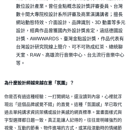
數位設計產業。曾任金點概念設計獎評審委員、台灣
數十間大專院校設計系所評審及商業演講講者；擅長
網站動態特效、介面設計、品牌識別、3D 動畫等多元
設計，經典作品曾獲國內外設計獎肯定，涵括德國設
計獎、AWWWARDS、臺灣金點設計獎，作品代表有
台灣設計研究院線上簡介、可不可熟成紅茶、總統聊
天室、RAW、高雄流行音樂中心、台北流行音樂中心
等。
為什麼設計師越來越在意「氛圍」？
你是否有過這種經驗：一打開網站，還沒讀到內容，心裡就浮
現出「這個品牌感覺不錯」的直覺。這種「氛圍感」早已取代
過去單純講求資訊架構或設計美感的網頁標準。當畫面樣式與
字型選擇都日趨一致，真正能讓人記得的，往往是明確強烈的
視覺、互動的節奏、物件進場的方式，或某段滾動時的情緒節