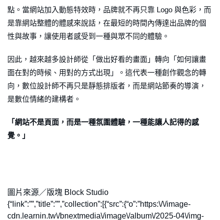
點。當網站加入動態特效時，品牌就不再只靠 Logo 與色彩，而
是靠網站整體的體感來說話，在最短的時間內傳達出品牌的個
性與故事，讓使用者感受到一種與眾不同的體驗。
因此，越來越多設計師從「做出好看的畫面」轉向「如何讓畫
面在對的時候、用對的方式出現」。這代表一種創作觀念的轉
向，數位設計師不再只是靜態排版者，而是網站節奏的導演，
是數位情緒的建構者。
「網站不是頁面，而是一種氛圍體驗，一種能讓人記得的感
覺。」
圖片來源／版塊 Block Studio
{“link”:””,”title”:””,”collection”:[{“src”:{“o”:”https:\/\/image-
cdn.learnin.tw\/bnextmedia\/image\/album\/2025-04\/img-