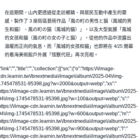
在這期間，山內更透過從走訪鄉鎮、與居民互動中產生的靈
感，製作了 3 座街區藝術作品「風の町の男性と猫（風城的男
生和貓）、風の町の猫（風城的貓）」，以及大型氣膜「風城
的女孩和貓（風の町の女の子と猫）」，從他的作品中流露出
溫暖而正向的氣息，而「風城的女孩和貓」也即將在 4/25 開幕
的看海美術館戶外展「怪獸代班」再次亮相。
“link”:””,”title”:””,”collection”:[{“src”:{“o”:”https:\/\/image-
cdn.learnin.tw\/bnextmedia\/image\/album\/2025-04\/img-
1745478531-95398.jpg?w=2000&output=webp”,”xs”:”
https:\/\/image-cdn.learnin.tw\/bnextmedia\/image\/album\/2025-
04\/img-1745478531-95398.jpg?w=100&output=webp”,”s”:”
https:\/\/image-cdn.learnin.tw\/bnextmedia\/image\/album\/2025-
04\/img-1745478531-95398.jpg?w=600&output=webp”,”m”:”
https:\/\/image-cdn.learnin.tw\/bnextmedia\/image\/album\/2025-
04\/img-1745478531-95398.jpg?w=900&output=webp”,”l”:”
https:\/\/image-cdn.learnin.tw\/bnextmedia\/image\/album\/2025-