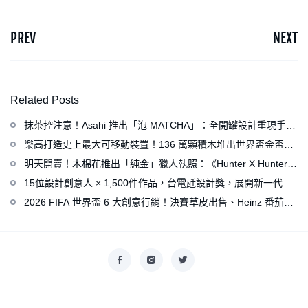
PREV
NEXT
Related Posts
抹茶控注意！Asahi 推出「泡 MATCHA」：全開罐設計重現手打
泡感，拿鐵、可爾必思等新品同步亮相
樂高打造史上最大可移動裝置！136 萬顆積木堆出世界盃金盃，
梅西、姆巴佩、C 羅化身樂高人偶
明天開賣！木棉花推出「純金」獵人執照：《Hunter X Hunter》
連載再開、集英社打造獵人專用情報網
15位設計創意人 × 1,500件作品，台電瓩設計獎，展開新一代設
計師與電力的創意對話
2026 FIFA 世界盃 6 大創意行銷！決賽草皮出售、Heinz 番茄醬
變身紅牌、Levi’s 推蓋白布 Logo 衣服
Copyright © 2026
香港美術設計協會
. All rights reserved.
Designed by
nicetheme
.