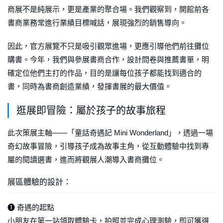
商展不是純展示，更是產業的聚合場。我們觀察到，開館前各
書商業務常進行業績目標喊話，展現強烈的銷售導向。
因此，官方展覽不只是吸引觀眾進場，更應引導他們前往攤位
購書。今年，我們與參展書商合作，設計問卷與推薦書單，明
確定位他們主打的作品，目的是讓每位孩子都能找到適合的
書，同時為書商創造業績，發揮書展的最大價值。
逛展即冒險：屬於孩子的故事旅程
此次策展主軸——「童話奇遇記 Mini Wonderland」，透過一場
奇幻故事冒險，引導孩子成為故事主角，從互動體驗中找到專
屬的閱讀選書，進而將觀展人潮導入書商攤位。
展區體驗的設計：
➊ 奇遇的起點
小朋友在第一站領取體驗卡，拍照並完成心理測驗，即可獲得