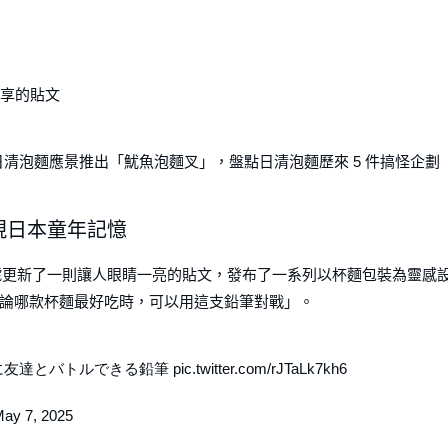
）分享的貼文
清泡麵應景推出「魷魚泡麵叉」，盤點日清泡麵歷來 5 件搞怪企劃
現日本童年記憶
帳號更新了一則讓人眼睛一亮的貼文，發布了一系列以杯麵包裝為靈感
論哪款杯麵最好吃時，可以用這支鉛筆對戰」。
できる鉛筆 pic.twitter.com/rJTaLk7kh6
y 7, 2025