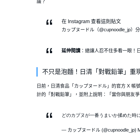
議？
在 Instagram 查看這則貼文
カップヌードル（@cupnoodle_jp
延伸閱讀
：總讓人忍不住多看一眼！日
不只是泡麵！日清「對戰鉛筆」重
日前，日清食品「カップヌードル」的官方 X 
計的「對戰鉛筆」，並附上說明：「當你與朋友爭
どのカプヌが一番うまいか揉めた時に友達とバトル
— カップヌードル (@cupnoodle_jp) Ma