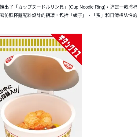
推出了「カップヌードルリン具」(Cup Noodle Ring)，這是一款將
著仿照杯麵配料設計的指環，包括「蝦子」、「蛋」和日清標誌性