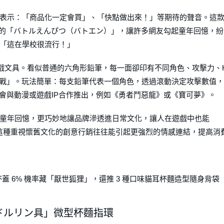
表示：「商品化一定會買」、「快點做出來！」等期待的聲音。這
 曾推出的「バトルえんぴつ（バトエン）」，讓許多網友勾起童年回憶，紛
「這在學校很流行！」
的遊戲文具。看似普通的六角形鉛筆，每一面卻印有不同角色、攻擊力、
對戰」。玩法簡單：每支鉛筆代表一個角色，透過滾動決定攻擊數值，
筆會與動漫或遊戲IP合作推出，例如《勇者鬥惡龍》或《寶可夢》。
童年回憶，更巧妙地讓品牌滲透進日常文化，讓人在遊戲中也能
報導，這種重視懷舊文化的創意行銷往往能引起更強烈的情感連結，提高消
蓋 6% 機率藏「厭世狐狸」，還推 3 種口味貓耳杯麵造型隨身背袋
ドルリン具」微型杯麵指環