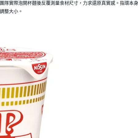
團隊實際泡開杯麵後反覆測量食材尺寸，力求還原真實感。指環本
調整大小。