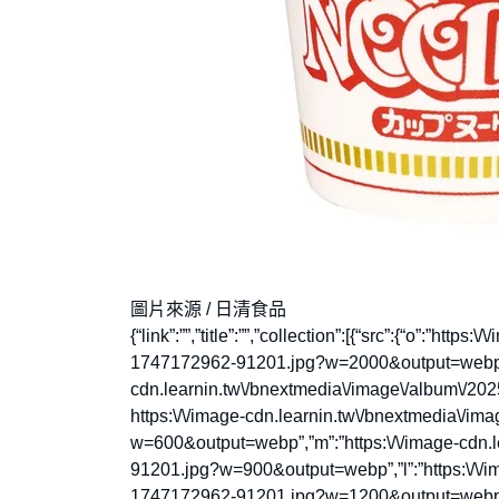
圖片來源 / 日清食品
{“link”:””,”title”:””,”collection”:[{“src”:{“o”:”ht
1747172962-91201.jpg?w=2000&output=webp”,”x
cdn.learnin.tw\/bnextmedia\/image\/album\/2
https:\/\/image-cdn.learnin.tw\/bnextmedia\/
w=600&output=webp”,”m”:”https:\/\/image-cdn.
91201.jpg?w=900&output=webp”,”l”:”https:\/\/i
1747172962-91201.jpg?w=1200&output=webp”},”t