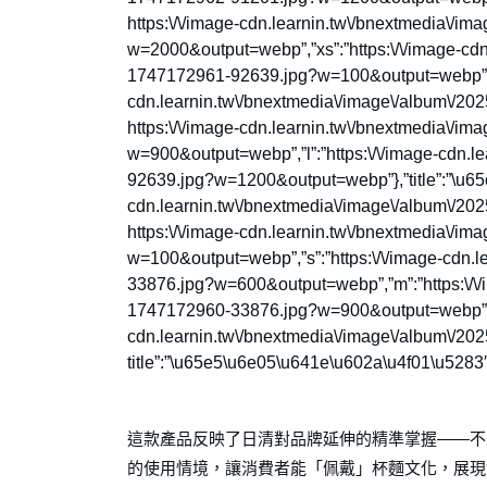
https:\/\/image-cdn.learnin.tw\/bnextmedia\/
w=2000&output=webp”,”xs”:”https:\/\/image-cdn
1747172961-92639.jpg?w=100&output=webp”,”s”
cdn.learnin.tw\/bnextmedia\/image\/album\/2
https:\/\/image-cdn.learnin.tw\/bnextmedia\/
w=900&output=webp”,”l”:”https:\/\/image-cdn.
92639.jpg?w=1200&output=webp”},”title”:”\u65e
cdn.learnin.tw\/bnextmedia\/image\/album\/2
https:\/\/image-cdn.learnin.tw\/bnextmedia\/
w=100&output=webp”,”s”:”https:\/\/image-cdn.
33876.jpg?w=600&output=webp”,”m”:”https:\/\/
1747172960-33876.jpg?w=900&output=webp”,”l”
cdn.learnin.tw\/bnextmedia\/image\/album\/2
title”:”\u65e5\u6e05\u641e\u602a\u4f01\u5283″}],”
這款產品反映了日清對品牌延伸的精準掌握——不是
的使用情境，讓消費者能「佩戴」杯麵文化，展現