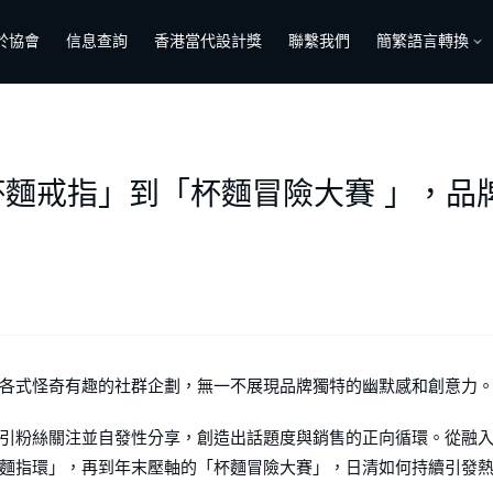
於協會
信息查詢
香港當代設計獎
聯繫我們
簡繁語言轉換
麵戒指」到「杯麵冒險大賽 」，品
各式怪奇有趣的社群企劃，無一不展現品牌獨特的幽默感和創意力
引粉絲關注並自發性分享，創造出話題度與銷售的正向循環。從融
麵指環」，再到年末壓軸的「杯麵冒險大賽」，日清如何持續引發