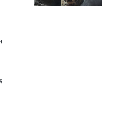
款
H
費