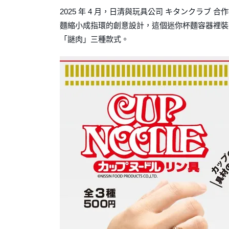
2025 年 4 月，日清與玩具公司 キタンクラブ 合作
麵縮小成指環的創意設計，這個迷你杯麵容器裡裝
「謎肉」三種款式。