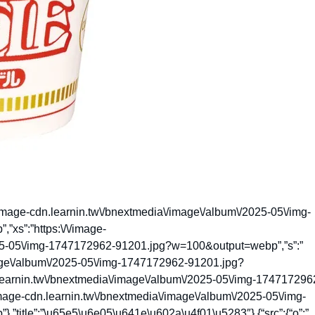
tps:\/\/image-cdn.learnin.tw\/bnextmedia\/image\/album\/2025-05\/img-
s”:”https:\/\/image-
025-05\/img-1747172962-91201.jpg?w=100&output=webp”,”s”:”
image\/album\/2025-05\/img-1747172962-91201.jpg?
learnin.tw\/bnextmedia\/image\/album\/2025-05\/img-174717296
mage-cdn.learnin.tw\/bnextmedia\/image\/album\/2025-05\/img-
itle”:”\u65e5\u6e05\u641e\u602a\u4f01\u5283″},{“src”:{“o”:”