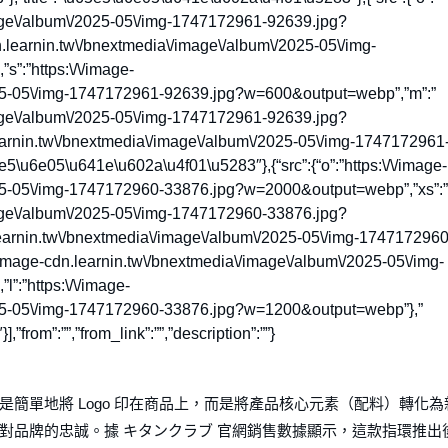
image\/album\/2025-05\/img-1747172961-92639.jpg?
.learnin.tw\/bnextmedia\/image\/album\/2025-05\/img-
:”https:\/\/image-
025-05\/img-1747172961-92639.jpg?w=600&output=webp”,”m”:”
image\/album\/2025-05\/img-1747172961-92639.jpg?
learnin.tw\/bnextmedia\/image\/album\/2025-05\/img-1747172961
5\u6e05\u641e\u602a\u4f01\u5283″},{“src”:{“o”:”https:\/\/image-
025-05\/img-1747172960-33876.jpg?w=2000&output=webp”,”xs”:”
image\/album\/2025-05\/img-1747172960-33876.jpg?
learnin.tw\/bnextmedia\/image\/album\/2025-05\/img-1747172960
image-cdn.learnin.tw\/bnextmedia\/image\/album\/2025-05\/img-
:”https:\/\/image-
025-05\/img-1747172960-33876.jpg?w=1200&output=webp”},”
from”:””,”from_link”:””,”description”:””}
簡單地將 Logo 印在商品上，而是將產品核心元素（配料）轉化為
對品牌的忠誠。據 キタンクラブ 官網銷售數據顯示，這款指環推出