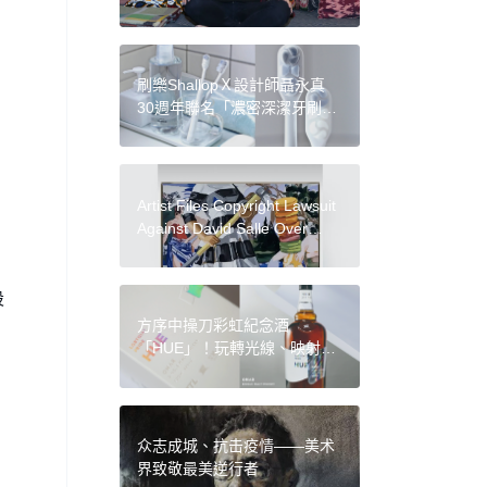
Schiff’s Regrets, Frieze New
York Releases Gallery List:
Morning Links for
February 19, 2025
刷樂ShallopＸ設計師聶永真
30週年聯名「濃密深潔牙刷」
上市！ 極簡設計溫柔有力，刷
出潔淨新風景
Artist Files Copyright Lawsuit
Against David Salle Over
Painting Removed from
Gallery Show
設
方序中操刀彩虹紀念酒
「HUE」！玩轉光線、映射閃
耀霓虹，呈現驕傲與友善包容
的多元共好
众志成城、抗击疫情——美术
界致敬最美逆行者