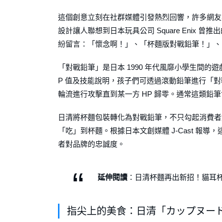
這個創意立刻在社群媒體引發熱烈回響，許多網友
設計讓人聯想到日本玩具公司 Square Enix
紛留言：「懷念啊！」、「杯麵版對戰鉛筆！」、
「對戰鉛筆」是日本 1990 年代風靡小學生間
P 值及技能說明，孩子們可透過滾動鉛筆進行「
輪流進行攻擊直到某一方 HP 歸零。通常這類鉛
日清將杯麵包裝轉化為對戰鉛筆，不只勾起消費者
「吃」到杯麵。根據日本文創媒體 J-Cast 
者對品牌的忠誠度。
延伸閱讀
：日清杯麵再出新招！貓耳杯
指尖上的美食：日清「カップヌー