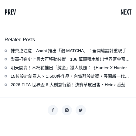
PREV
NEXT
Related Posts
抹茶控注意！Asahi 推出「泡 MATCHA」：全開罐設計重現手打
泡感，拿鐵、可爾必思等新品同步亮相
樂高打造史上最大可移動裝置！136 萬顆積木堆出世界盃金盃，
梅西、姆巴佩、C 羅化身樂高人偶
明天開賣！木棉花推出「純金」獵人執照：《Hunter X Hunter》
連載再開、集英社打造獵人專用情報網
15位設計創意人 × 1,500件作品，台電瓩設計獎，展開新一代設
計師與電力的創意對話
2026 FIFA 世界盃 6 大創意行銷！決賽草皮出售、Heinz 番茄醬
變身紅牌、Levi’s 推蓋白布 Logo 衣服
Copyright © 2026
香港美術設計協會
. All rights reserved.
Designed by
nicetheme
.