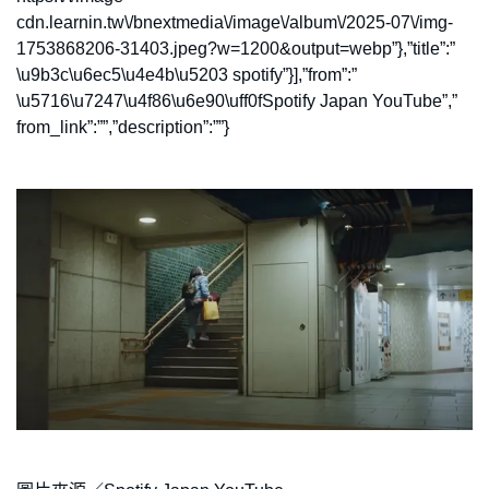
cdn.learnin.tw\/bnextmedia\/image\/album\/2025-07\/img-
1753868206-31403.jpeg?w=1200&output=webp”},”title”:”
\u9b3c\u6ec5\u4e4b\u5203 spotify”}],”from”:”
\u5716\u7247\u4f86\u6e90\uff0fSpotify Japan YouTube”,”
from_link”:””,”description”:””}