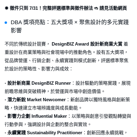
✹ 徵件只到 7/31！完整評選標準與徵件辦法 ➬ 請見活動網頁
DBA 獎項亮點：五大獎項 × 聚焦設計的多元實踐
影響
不同於傳統設計競賽，
DesignBIZ Award 設計新商業大賞
着
重設計在商業策略與社會現場中的推動角色。設有五大獎項，
從品牌營運、行銷企劃、永續實踐到模式創新，評選標準聚焦
於設計的策略性、影響力與成效：
◦
設計新商業 DesignBIZ Runner
：設計驅動的策略實踐，展現
前瞻思維與突破精神，於營運與市場中創造價值。
◦
潛力新銳 Market Newcomer
：新創品牌以獨特風格與創新策
略，快速建立市場辨識度與成長動能。
◦
影響力企劃 Influential Maker
：以策略與創意引發觀點轉變與
行動參與，強調設計與企劃的整合與實效。
◦
永續實踐 Sustainability Practitioner
：創新回應永續挑戰，