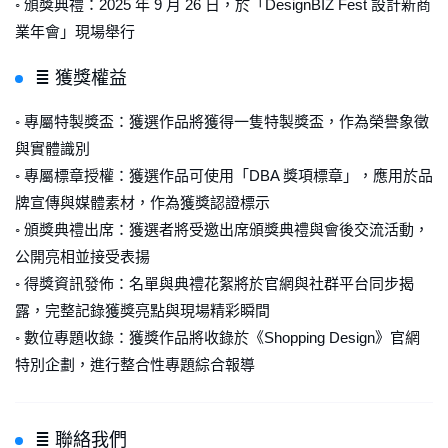
◦ 頒獎典禮：2025 年 9 月 26 日，於「DesignBIZ Fest 設計新商
業年會」現場舉行
≣ 獲獎權益
◦ 專屬特製獎盃：獲選作品將獲得一隻特製獎盃，作為榮譽象徵
與實體識別
◦ 專屬標章授權：獲選作品可使用「DBA 獎項標章」，應用於品
牌宣傳與媒體素材，作為獲獎認證標示
◦ 頒獎典禮出席：獲選者將受邀出席頒獎典禮與會後交流活動，
公開亮相並接受表揚
◦ 得獎資訊發佈：名單與典禮花絮將於官網與社群平台同步揭
露，完整記錄獲獎亮點與現場精彩瞬間
◦ 數位專題收錄：獲獎作品將收錄於《Shopping Design》官網
特別企劃，進行整合性專題綜合報導
≣ 聯絡我們