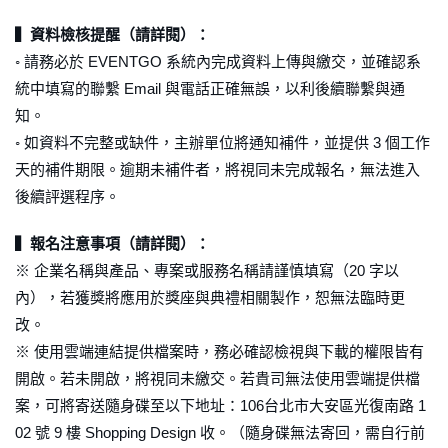
▍資料檢核提醒（請詳閱）：
◦ 請務必於 EVENTGO 系統內完成資料上傳與繳交，並確認系
統中填寫的聯繫 Email 與電話正確無誤，以利後續聯繫與通
知。
◦ 如資料不完整或缺件，主辦單位將通知補件，並提供 3 個工作
天的補件期限。逾期未補件者，將視同未完成報名，無法進入
後續評選程序。
▍報名注意事項（請詳閱）：
※ 企業名稱與產品、專案或服務名稱請謹慎填寫（20 字以
內），若獲獎將應用於獎座與典禮相關製作，恕無法臨時更
改。
※ 使用雲端連結提供檔案時，務必確認檢視與下載的權限皆有
開啟。若未開啟，將視同未繳交。若貴司無法使用雲端提供檔
案，可將寄送隨身碟至以下地址：106台北市大安區光復南路 1
02 號 9 樓 Shopping Design 收。（隨身碟無法寄回，需自行前