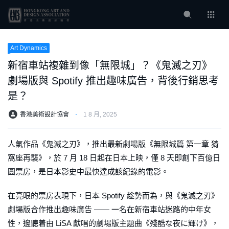
Art Dynamics
新宿車站複雜到像「無限城」？《鬼滅之刃》
劇場版與 Spotify 推出趣味廣告，背後行銷思考
是？
香港美術設計協會
⋅
1 8 月, 2025
人氣作品《鬼滅之刃》，推出最新劇場版《無限城篇 第一章 猗
窩座再襲》，於 7 月 18 日起在日本上映，僅 8 天即創下百億日
圓票房，是日本影史中最快達成該紀錄的電影。
在亮眼的票房表現下，日本 Spotify 趁勢而為，與《鬼滅之刃》
劇場版合作推出趣味廣告 —— 一名在新宿車站迷路的中年女
性，邊聽着由 LiSA 獻唱的劇場版主題曲《殘酷な夜に輝け》，