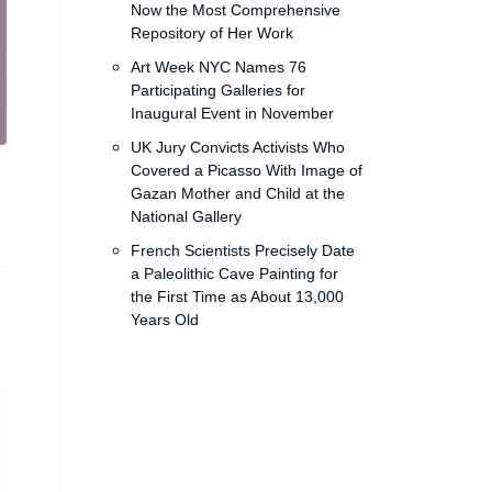
Now the Most Comprehensive
Repository of Her Work
Art Week NYC Names 76
Participating Galleries for
Inaugural Event in November
UK Jury Convicts Activists Who
Covered a Picasso With Image of
Gazan Mother and Child at the
National Gallery
French Scientists Precisely Date
a Paleolithic Cave Painting for
the First Time as About 13,000
Years Old