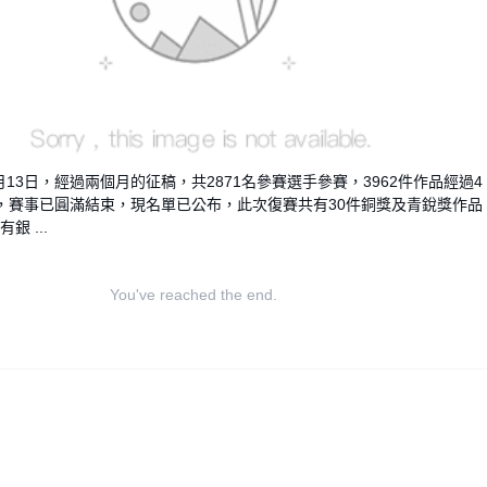
月13日，經過兩個月的征稿，共2871名參賽選手參賽，3962件作品經過4
，賽事已圓滿結束，現名單已公布，此次復賽共有30件銅獎及青銳獎作品
銀 ...
You've reached the end.
igned by
nicetheme
.