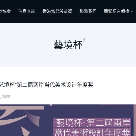
於協會
信息查詢
香港當代設計獎
聯繫我們
簡繁語言轉換
2
藝境杯
 “艺境杯”第二届两岸当代美术设计年度奖
, 2025