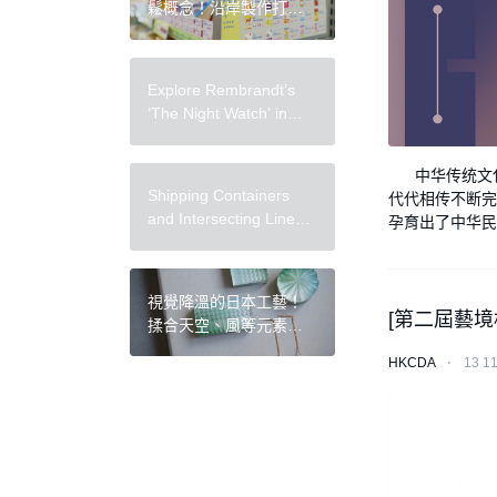
鬆概念！沿岸製作打造
全家便利商店 FamiCare
保健品品牌全新視覺
Explore Rembrandt’s
‘The Night Watch’ in
Astounding Detail in an
Interactive 717-
中华传统文化
Gigapixel Photo
Shipping Containers
代代相传不断完
and Intersecting Lines
孕育出了中华民族
Clutter Landscapes in
Mary Iverson’s
Paintings on
視覺降溫的日本工藝！
Globalization
[第二屆藝境
揉合天空、風等元素，
Rie Furukawa 將日常光
HKCDA
⋅
13 1
景幻化為玻璃飾品創作