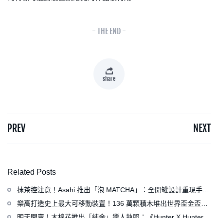
- THE END -
share
PREV
NEXT
Related Posts
抹茶控注意！Asahi 推出「泡 MATCHA」：全開罐設計重現手打
泡感，拿鐵、可爾必思等新品同步亮相
樂高打造史上最大可移動裝置！136 萬顆積木堆出世界盃金盃，
梅西、姆巴佩、C 羅化身樂高人偶
明天開賣！木棉花推出「純金」獵人執照：《Hunter X Hunter》