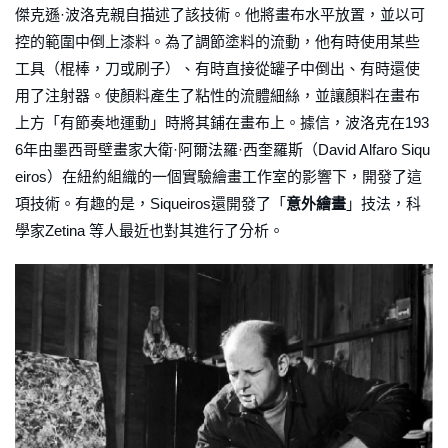
傑克遜·波洛克親自描述了該技術。他將畫布水平放置，並以可
控的範圍中倒上漆料。為了調節塗料的流動，他有時使用某些
工具（棍棒，刀或刷子）、有時直接從罐子中倒出、有時還使
用了注射器。使顏料產生了粘性的流體細絲，並讓顏料在畫布
上方「有節奏地運動」時將其鋪在畫布上。據信，波洛克在193
6年由墨西哥壁畫家大衛·阿爾法羅·西奎羅斯（David Alfaro Siqu
eiros）在紐約組織的一個實驗繪畫工作室的影響下，開發了這
項技術。有趣的是，Siqueiros還開發了「
意外繪畫
」技法，科
學家Zetina 等人最近也對其進行了分析。