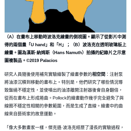
（A）在畫布上移動時波洛克繪畫的側視圖。顯示了從影片中測
得的兩個量「U hand」和「H」；（B）波洛克在透明玻璃板上
繪畫。圖為漢斯·納姆斯（Hans Namuth）拍攝的紀錄片之示意
圖複製品。©2019 Palacios
研究人員隨後使用補充實驗繪製了繪畫參數的
相空間
：注射泵
將油漆沉積到移動的畫布上。特別是，他們研究了哪些情況導
致盤繞不穩定性，並使噴出的油漆離開注射器後會自身翻倍，
從而在畫布上形成捲曲。Pollock的繪畫動作幾乎完全避免了與
線圈不穩定性相關的參數範圍，而是生成了直線。繪畫中的曲
線來自藝術家的故意運動。
「像大多數畫家一樣，傑克遜·波洛克經歷了漫長的實驗過程，