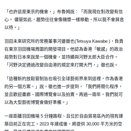
「也許這是東京的機會，」布魯姆說：「而我現在對改變有信
心。 儘管如此，趨勢往往會像糖漿一樣移動，所以我不會屏息
以待。」
羽田未來研究所的常務董事河邊徹也(Tetsuya Kawabe )，負責
在東京羽田機場周圍的開發項目。他認為香港「敏感」的政治
局勢對日本來說是一個機會，並持續與河野太郎大臣合作。
「河野決定通過改變自由港的規定來打開大門，」徹也說。
「這種新的放鬆管制旨在吸引全球藝術界來到這裡，作為香港
的另一個方案，」說。徹也進一步提到，「我們將簡化程序，
並且歡迎畫廊、國際博覽會以及拍賣。再過一兩年，我們就可
以為大型藝術博覽會做好準備。」
一座距離羽田機場 5 分鐘路程、且位於自由貿易區內的現有建
築目前正在完工。2023 年建成後，將提供 30,000 平方米的空