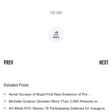
- THE END -
share
PREV
NEXT
Related Posts
Aerial Surveys of Brazil Find New Evidence of Pre-
Colombian Civilization
Michelle Grabner Donates More Than 2,000 Artworks to
Wisconsin’s Kohler Arts Center, Now the Most Comprehensive
Art Week NYC Names 76 Participating Galleries for Inaugural
Repository of Her Work