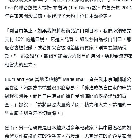
Poe 的聯合創始人提姆·布魯姆 (Tim Blum) 說。布魯姆於 2014
年在東京開設畫廊，並代理了大約十位日本藝術家。
「到目前為止，如果我們將藝術品進口到日本，我們必須預先
支付 10% 的進口稅。 它進入託管； 如果藝術品被再出口，那
麼它會被報銷，或者如果它被轉給國內買家，則需要繳納稅
款。”」布魯姆說，報銷可能需要六個月的時間，給現金流帶來
相當大的壓力。
Blum and Poe 當地畫廊總監Marie Imai一直在與東京海關辦公
室會面，她認為事情並沒那麼容易。「獲准成為自由港的申請
過程很漫長，而且自由港區的運作受到海關的嚴格諮詢和審
查，」她說。「這將需要大量的時間、精力和人力。這裡的一
些畫廊主認為這不切實際。」
然而，另一個現象是日本越來越多年輕藏家，其中最著名的如
前澤友作這樣的年輕企業家。石坂說，尤其是年輕的企業家開