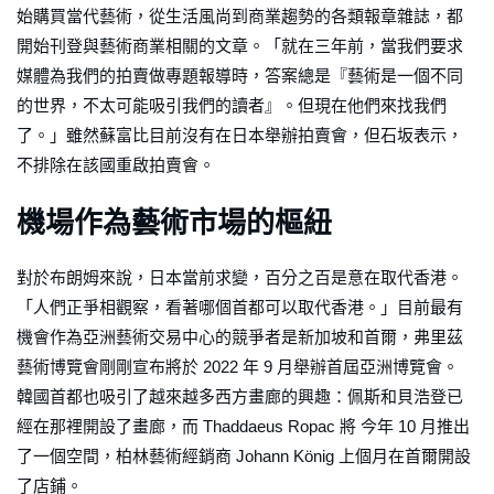
始購買當代藝術，從生活風尚到商業趨勢的各類報章雜誌，都
開始刊登與藝術商業相關的文章。「就在三年前，當我們要求
媒體為我們的拍賣做專題報導時，答案總是『藝術是一個不同
的世界，不太可能吸引我們的讀者』。但現在他們來找我們
了。」雖然蘇富比目前沒有在日本舉辦拍賣會，但石坂表示，
不排除在該國重啟拍賣會。
機場作為藝術市場的樞紐
對於布朗姆來說，日本當前求變，百分之百是意在取代香港。
「人們正爭相觀察，看著哪個首都可以取代香港。」目前最有
機會作為亞洲藝術交易中心的競爭者是新加坡和首爾，弗里茲
藝術博覽會剛剛宣布將於 2022 年 9 月舉辦首屆亞洲博覽會。
韓國首都也吸引了越來越多西方畫廊的興趣：佩斯和貝浩登已
經在那裡開設了畫廊，而 Thaddaeus Ropac 將 今年 10 月推出
了一個空間，柏林藝術經銷商 Johann König 上個月在首爾開設
了店鋪。