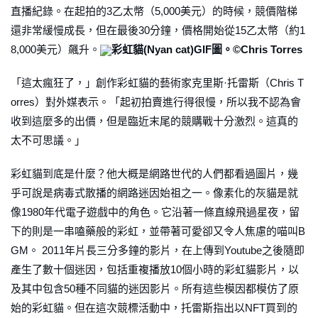
直播紀錄。在起拍的3乙太幣（5,000美元）的時候，競價階梯
還非常緩慢成長，但在最後30分鐘，價格開始從15乙太幣（約1
8,000美元）飆升。
彩虹貓(Nyan cat)GIF圖。©Chris Torres
「這太瘋狂了，」創作彩虹貓的藝術家克里斯·托雷斯（Chris T
orres）對外媒表示。「起初拍賣進行得很慢，所以我不認為會
收到這麼多的出價，但是臨近末尾的競購戰十分激烈。這真的
太不可思議。」
彩虹貓到底是什麼？他大概是網路世代的人們都看過圖片，幾
乎可說是病毒式散播的網路迷因始祖之一。像素化的灰貓是就
像1980年代電子遊戲中的角色。它沿著一條直線飛過星夜，留
下的則是一串嗑藥般的彩虹，並帶著可愛卻又令人焦慮的喵叫B
GM。 2011年片長三分多鐘的影片，在上傳到Youtube之後隨即
產生了數十個迷因，包括重複播放10個小時的彩虹貓影片，以
及其中包含50種不同貓的迷因影片。所有這些模因都模仿了原
始的彩虹貓。但在這次競標活動中，托雷斯指出以NFT買到的