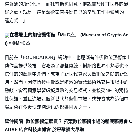
得報酬的新時代。」而托雷斯也同意，他說關於NFT世界的最
好之處，就是「這是藝術家直接從自己的辛勤工作中獲利的一
種方式。」
在雲端上的加密藝術館「M○C△」 (Museum of Crypto Ar
t)。©M○C△
目前在「FOUNDATION」網站中，也逐漸有許多數位藝術家上
傳作品提供競投，它略過了那些傳統、對網路世界不熟悉也不
信任的的藝術中介們，成為了新世代買家與藝術家之間的新藍
海。然而，因疫情被中斷或是縮減的實體藝術品交易市場中的
熱錢，會否願意學習虛擬貨幣的交易模式、並接受NFT的獨特
性保證，並且進場這個新世代的藝術市場，或許會成為這個市
場是否在今後快速泡沫化的影響因素之一。
延伸閱讀│數位藝術怎麼賣？ 拓荒數位藝術市場的新興藝博會 C
ADAF 結合科技產博會 於巴黎擴大舉辦