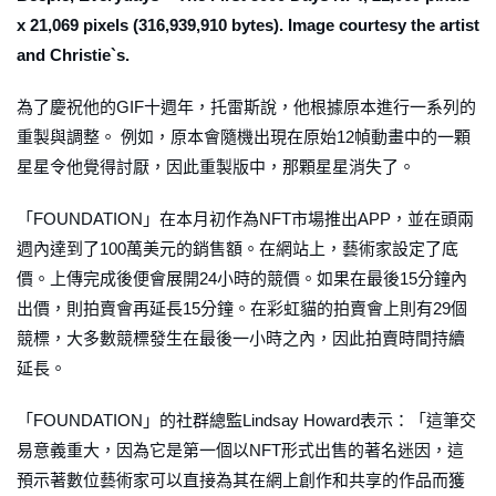
x 21,069 pixels (316,939,910 bytes). Image courtesy the artist
and Christie`s.
為了慶祝他的GIF十週年，托雷斯說，他根據原本進行一系列的
重製與調整。 例如，原本會隨機出現在原始12幀動畫中的一顆
星星令他覺得討厭，因此重製版中，那顆星星消失了。
「FOUNDATION」在本月初作為NFT市場推出APP，並在頭兩
週內達到了100萬美元的銷售額。在網站上，藝術家設定了底
價。上傳完成後便會展開24小時的競價。如果在最後15分鐘內
出價，則拍賣會再延長15分鐘。在彩虹貓的拍賣會上則有29個
競標，大多數競標發生在最後一小時之內，因此拍賣時間持續
延長。
「FOUNDATION」的社群總監Lindsay Howard表示：「這筆交
易意義重大，因為它是第一個以NFT形式出售的著名迷因，這
預示著數位藝術家可以直接為其在網上創作和共享的作品而獲