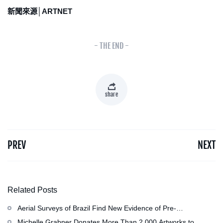
新聞來源│ARTNET
- THE END -
share
PREV
NEXT
Related Posts
Aerial Surveys of Brazil Find New Evidence of Pre-
Colombian Civilization
Michelle Grabner Donates More Than 2,000 Artworks to