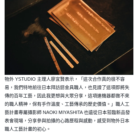
物外 YSTUDIO 主理人廖宜賢表示，「這次合作真的很不容
易，我們特地前往日本拜訪錺金具職人，也見證了這項即將失
傳的百年工藝，因此我更想與大眾分享，這項連機器都做不來
的職人精神，保有手作溫度、工藝傳承的歷史價值。」職人工
藝計畫專屬攝影師 NAOKI MIYASHITA 也遠從日本蒞臨新品發
表會現場，分享參與拍攝的心路歷程與感動，感受到物外日本
職人工藝計畫的初心。