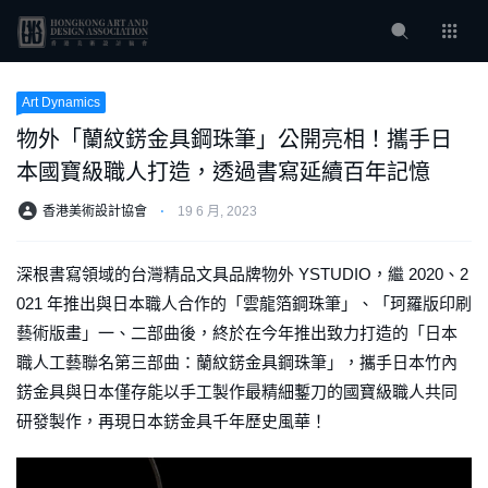
Art Dynamics
物外「蘭紋錺金具鋼珠筆」公開亮相！攜手日
本國寶級職人打造，透過書寫延續百年記憶
香港美術設計協會
⋅
19 6 月, 2023
深根書寫領域的台灣精品文具品牌物外 YSTUDIO，繼 2020、2
021 年推出與日本職人合作的「雲龍箔鋼珠筆」、「珂羅版印刷
藝術版畫」一、二部曲後，終於在今年推出致力打造的「日本
職人工藝聯名第三部曲：蘭紋錺金具鋼珠筆」，攜手日本竹內
錺金具與日本僅存能以手工製作最精細鏨刀的國寶級職人共同
研發製作，再現日本錺金具千年歷史風華！