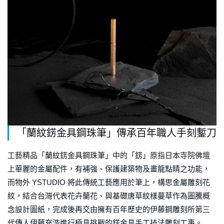
「蘭紋錺金具鋼珠筆」傳承百年職人手刻鏨刀
工藝精品「蘭紋錺金具鋼珠筆」中的「錺」原指日本寺院佛壇
上華麗的金屬配件，有補強、保護建築物及畫龍點睛之功能，
而物外 YSTUDIO 將此傳統工藝應用於筆上，構思金屬雕刻花
紋，結合台灣代表花卉蘭花、與基礎唐草紋樣蔓草作為圖騰概
念設計圖紙，完成後再交由擁有百年歷史的伊藤鋼雕刻所第三
代傳人伊藤充浩進行極具挑戰的錺金具手工技法雕刻工事。