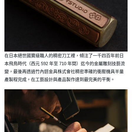
在日本絕世國寶級職人的精密刀工裡，傾注了一千四百年前日
本飛鳥時代（西元 592 年至 710 年間）迄今的金屬雕刻技藝流
變，最後再透過竹內錺金具株式會社精密準確的衝壓機具半量
產製程完成，在工藝設計與產品製作達到最完美的平衡。