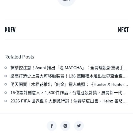
PREV
NEXT
Related Posts
抹茶控注意！Asahi 推出「泡 MATCHA」：全開罐設計重現手打
泡感，拿鐵、可爾必思等新品同步亮相
樂高打造史上最大可移動裝置！136 萬顆積木堆出世界盃金盃，
梅西、姆巴佩、C 羅化身樂高人偶
明天開賣！木棉花推出「純金」獵人執照：《Hunter X Hunter》
連載再開、集英社打造獵人專用情報網
15位設計創意人 × 1,500件作品，台電瓩設計獎，展開新一代設
計師與電力的創意對話
2026 FIFA 世界盃 6 大創意行銷！決賽草皮出售、Heinz 番茄醬
變身紅牌、Levi’s 推蓋白布 Logo 衣服