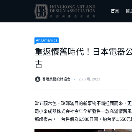
首頁
關
Art Dynamics
重返懷舊時代！日本電器
古
香港美術設計協會
⋅
26 8 月, 2023
當五顏六色、玲瑯滿目的新事物不斷迎面而來，更
司小泉成器株式会社今年全新發售一款充滿懷舊風的
都超復古，一台售價為6,980日圓，約台幣1,550