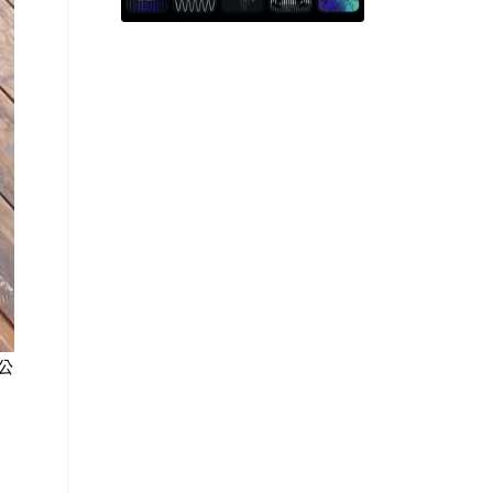
打造 2 種不同風格「DAWAY」
卡面
公
的