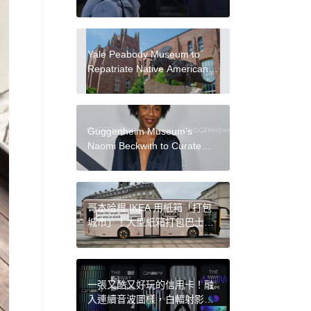
Plug $48 M. Deficit
Yale Peabody Museum to
Repatriate Native American
Remains and Artifacts to
Maine Tribes
Guggenheim Museum’s
Naomi Beckwith to Curate
Documenta 16
哥本哈根 IKEA 用紙箱「打包
城市」！大型紙箱打包巴士、
鷹架、候車亭，IKEA 透過街頭
創意改變消費者行為
一張又酷又好玩的信用卡！融
入連續音波圖樣，白輻射影像