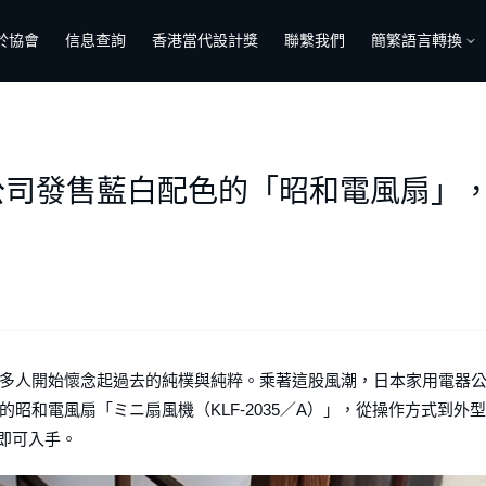
於協會
信息查詢
香港當代設計獎
聯繫我們
簡繁語言轉換
公司發售藍白配色的「昭和電風扇」
多人開始懷念起過去的純樸與純粹。乘著這股風潮，日本家用電器
昭和電風扇「ミニ扇風機（KLF-2035／A）」，從操作方式到外型
元即可入手。