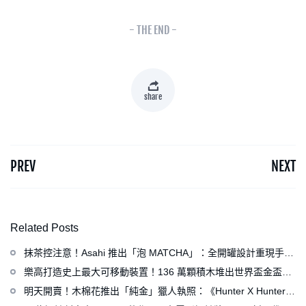
- THE END -
share
PREV
NEXT
Related Posts
抹茶控注意！Asahi 推出「泡 MATCHA」：全開罐設計重現手打
泡感，拿鐵、可爾必思等新品同步亮相
樂高打造史上最大可移動裝置！136 萬顆積木堆出世界盃金盃，
梅西、姆巴佩、C 羅化身樂高人偶
明天開賣！木棉花推出「純金」獵人執照：《Hunter X Hunter》
連載再開、集英社打造獵人專用情報網