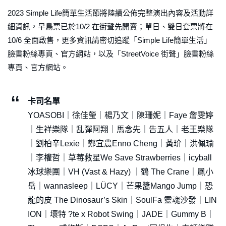
2023 Simple Life簡單生活節將陸續公佈完整演出內容及活動詳
細資訊，早鳥票已於10/2 在街聲先開賣；單日、雙日套票將在
10/6 全面啟售，更多資訊請密切追蹤「Simple Life簡單生活」
臉書粉絲專頁、官方網站，以及「StreetVoice 街聲」臉書粉絲
專頁、官方網站。
卡司名單
YOASOBI｜徐佳瑩｜楊乃文｜陳珊妮｜Faye 詹雯婷
｜生祥樂隊｜乱彈阿翔｜馬念先｜告五人｜老王樂隊
｜劉柏辛Lexie｜鄭宜農Enno Cheng｜黃玠｜洪佩瑜
｜李權哲｜草莓救星We Save Strawberries｜icyball
冰球樂團｜VH (Vast & Hazy) ｜鶴 The Crane｜鳳小
岳｜wannasleep｜LÜCY｜芒果醬Mango Jump｜恐
龍的皮 The Dinosaur’s Skin｜SoulFa 靈魂沙發｜LIN
ION｜壞特 ?te x Robot Swing｜JADE｜Gummy B｜