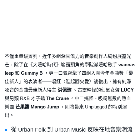
不僅重量級齊列，近年多組深具潛力的音樂創作人紛紛展露光
芒，除了在《大嘻哈時代》嶄露頭角的學院派嘻哈歌手
wannas
leep
和
Gummy B
，更一口氣齊聚了四組入圍今年金曲獎「最
佳新人」的表演者——唱紅〈踮起腳尖愛〉後復出，擁有純淨
嗓音的金曲最佳新人得主
洪佩瑜
、古靈精怪的仙氣女聲
LÜCY
與另類 R&B 才子鶴
The Crane
。中二搞怪、吸粉無數的熱血
樂團
芒果醬 Mango Jump
，則將帶來 Unplugged 的特別演
出。
從 Urban Folk 到 Urban Music 反映在地音樂潮流