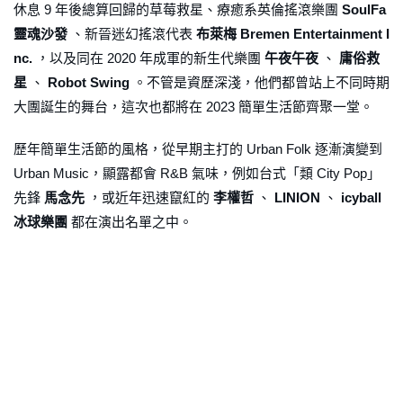
休息 9 年後總算回歸的草莓救星、療癒系英倫搖滾樂團
SoulFa
靈魂沙發
、新晉迷幻搖滾代表
布萊梅 Bremen Entertainment I
nc.
，以及同在 2020 年成軍的新生代樂團
午夜午夜
、
庸俗救
星
、
Robot Swing
。不管是資歷深淺，他們都曾站上不同時期
大團誕生的舞台，這次也都將在 2023 簡單生活節齊聚一堂。
歷年簡單生活節的風格，從早期主打的 Urban Folk 逐漸演變到
Urban Music，顯露都會 R&B 氣味，例如台式「類 City Pop」
先鋒
馬念先
，或近年迅速竄紅的
李權哲
、
LINION
、
icyball
冰球樂團
都在演出名單之中。