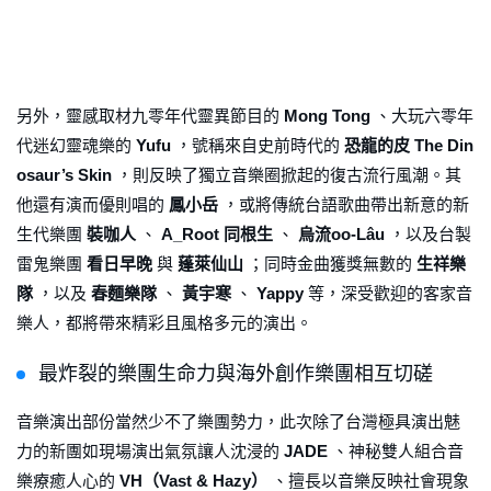
另外，靈感取材九零年代靈異節目的
Mong Tong
、大玩六零年
代迷幻靈魂樂的
Yufu
，號稱來自史前時代的
恐龍的皮 The Din
osaur’s Skin
，則反映了獨立音樂圈掀起的復古流行風潮。其
他還有演而優則唱的
鳳小岳
，或將傳統台語歌曲帶出新意的新
生代樂團
裝咖人
、
A_Root 同根生
、
烏流oo-Lâu
，以及台製
雷鬼樂團
看日早晚
與
蓬萊仙山
；同時金曲獲獎無數的
生祥樂
隊
，以及
春麵樂隊
、
黃宇寒
、
Yappy
等，深受歡迎的客家音
樂人，都將帶來精彩且風格多元的演出。
最炸裂的樂團生命力與海外創作樂團相互切磋
音樂演出部份當然少不了樂團勢力，此次除了台灣極具演出魅
力的新團如現場演出氣氛讓人沈浸的
JADE
、神秘雙人組合音
樂療癒人心的
VH（Vast & Hazy）
、擅長以音樂反映社會現象