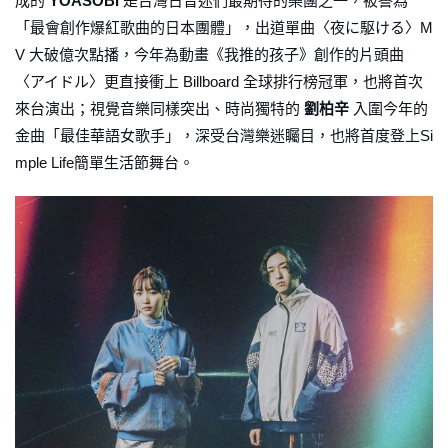
成的
YOASOBI
是台灣日音迷們最期待的樂團之一，被譽為
「最會創作爆紅歌曲的日本團體」，出道單曲〈夜に駆ける〉M
V 大破億次點播，今年為動畫《我推的孩子》創作的片頭曲
〈アイドル〉更直接衝上 Billboard 全球排行榜冠軍，也將首次
來台演出；視覺音樂同樣突出、時尚獨特的
劉柏辛
入圍今年的
金曲「最佳華語女歌手」，深受台灣樂迷矚目，也將首度登上Si
mple Life簡單生活節舞台。