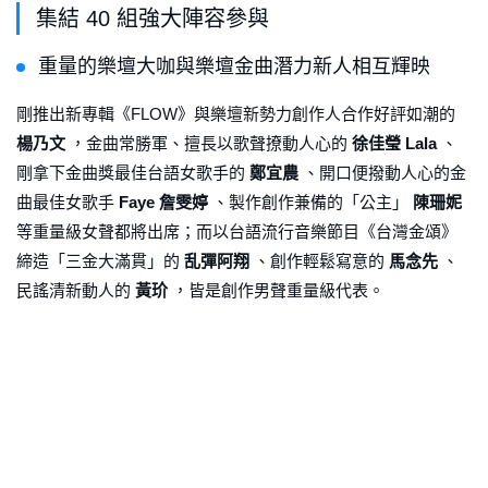
集結 40 組強大陣容參與
重量的樂壇大咖與樂壇金曲潛力新人相互輝映
剛推出新專輯《FLOW》與樂壇新勢力創作人合作好評如潮的
楊乃文
，金曲常勝軍、擅長以歌聲撩動人心的
徐佳瑩 Lala
、
剛拿下金曲獎最佳台語女歌手的
鄭宜農
、開口便撥動人心的金
曲最佳女歌手
Faye 詹雯婷
、製作創作兼備的「公主」
陳珊妮
等重量級女聲都將出席；而以台語流行音樂節目《台灣金頌》
締造「三金大滿貫」的
乱彈阿翔
、創作輕鬆寫意的
馬念先
、
民謠清新動人的
黃玠
，皆是創作男聲重量級代表。