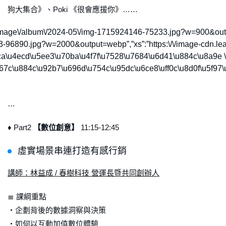
狗大集合》、Poki 《很會應援你》……
dia\/image\/album\/2024-05\/img-1715924146-75233.jpg?w=900&out
24153-96890.jpg?w=2000&output=webp”,”xs”:”https:\/\/image-cdn
ca\u4ecd\u5ee3\u70ba\u4f7f\u7528\u7684\u6d41\u884c\u8a9e \u
767c\u884c\u92b7\u696d\u754c\u95dc\u6ce8\uff0c\u8d0f\u5f9
…
♦ Part2
【數位創意】
11:15-12:45
虛實場景串連打造有感行銷
講師：林益成 / 春樹科技 營運長暨共同創辦人
≣ 課綱重點
・企劃背後的數據洞察與決策
・如何以互動加值數位體驗