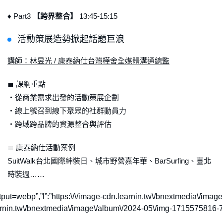
♦ Part3
【跨界整合】
13:45-15:15
活動策展造勢掀起話題巨浪
講師：林昱光 / 康泰納仕台灣樺舍全媒體溝通總監
≣ 課綱重點
・從商業需求出發的活動策展企劃
・線上號召到線下聚眾的社群動員力
・跨域跨品牌的資源整合與評估
≣ 康泰納仕活動案例
SuitWalk台北國際紳裝日、城市野營嘉年華、BarSurfing、臺北
時裝週……
utput=webp”,”l”:”https:\/\/image-cdn.learnin.tw\/bnextmedia\/
.learnin.tw\/bnextmedia\/image\/album\/2024-05\/img-171557581