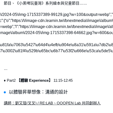
節目、《小黑啤玩臺灣》系列繪本與兒童節目……
age\/album\/2024-05\/img-1715337389-99129.jpg?w=100&output=web
”:{“o”:”https:\/\/image-cdn.learnin.tw\/bnextmedia\/image\/al
,”l”:”https:\/\/image-cdn.learnin.tw\/bnextmedia\/image\/albu
image\/album\/2024-05\/img-1715337398-64662.jpg?w=600&output
28\u81fa\u7063\u5427\u64d4\u4efb\u904e\u8a31\u591a\u7db2\
577\u3002\u81f4\u529b\u65bc\u6b77\u53f2\u666e\u53ca\u5de
…
♦ Part2
【體驗 Experience】
11:15-12:45
以體驗昇華想像：溝通的設計
講師：劉又瑄(叉叉) / RE:LAB、OOOPEN Lab 共同創辦人