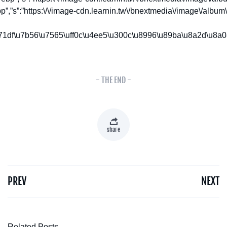
- THE END -
share
PREV
NEXT
Related Posts