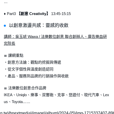
…
♦ Part3
【創意 Creativity】
13:45-15:15
以創意激盪共感：靈感的收斂
講師：吳玉琥 Wawa / 法樂數位創意 聯合創辦人、廣告樂血研
究院長
≣ 課綱重點
・創意方法論：觀點的挖掘與傳遞
・從文字個性與溫度創造認同
・產品、服務到品牌的行銷操作與收斂
≣ 法樂數位創意合作品牌
IKEA、Uniqlo、樂事、双響砲、克寧、悠遊付、現代汽車、Lex
us、Toyota……
dn.learnin.tw\/bnextmedia\/image\/album\/2024-05\/img-1715337