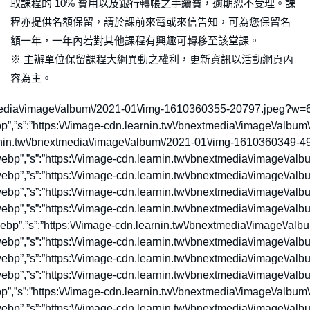
取課程的 10% 費用以及銀行轉帳之手續費，逾期恕不受理。課
程亦提供名額保留，請於課前來電或來信告知，可為您保留名
額一年，一年內若對其他課程有興趣可轉移至該堂課。
※ 主辦單位保留課程大綱異動之權利，更新資訊以活動網頁內
容為主。
\/album\/2021-01\/img-1610360433-71185.jpeg?w=100&output=webp”,”s”:”https:\/\/image-cdn.learnin.tw\/bnextmedia\/image\/album\/2021-01\/img-1610360433-71185.jpeg?w=600&output=webp”,”m”:”https:\/\/image-cdn.learnin.tw\/bnextmedia\/image\/album\/2021-01\/img-1610360433-71185.jpeg?w=900&output=webp”,”l”:”https:\/\/image-cdn.learnin.tw\/bnextmedia\/image\/album\/2021-01\/img-1610360433-71185.jpeg?w=1200&output=webp”},”title”:”\u98a8\u683c\u7d93\u6fdf\u5b78\u9662\uff3f\u8ab2\u7a0b\u7167\u7247″},{“src”:{“o”:”https:\/\/image-cdn.learnin.tw\/bnextmedia\/image\/album\/2021-01\/img-1610360398-14775.jpeg?w=2000&output=webp”,”xs”:”https:\/\/image-cdn.learnin.tw\/bnextmedia\/image\/album\/2021-01\/img-1610360398-14775.jpeg?w=100&output=webp”,”s”:”https:\/\/image-cdn.learnin.tw\/bnextmedia\/image\/album\/2021-01\/img-1610360398-14775.jpeg?w=600&output=webp”,”m”:”https:\/\/image-cdn.learnin.tw\/bnextmedia\/image\/album\/2021-01\/img-1610360398-14775.jpeg?w=9