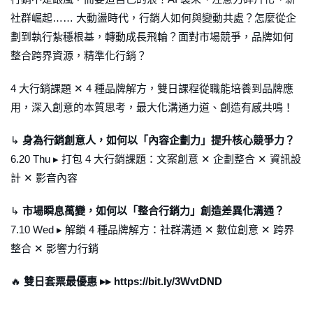
社群崛起…… 大動盪時代，行銷人如何與變動共處？怎麼從企
劃到執行紮穩根基，轉動成長飛輪？面對市場競爭，品牌如何
整合跨界資源，精準化行銷？
4 大行銷課題 ✕ 4 種品牌解方，雙日課程從職能培養到品牌應
用，深入創意的本質思考，最大化溝通力道、創造有感共鳴！
↳
身為行銷創意人，如何以「內容企劃力」提升核心競爭力？
6.20 Thu ▸ 打包 4 大行銷課題：文案創意 ✕ 企劃整合 ✕ 資訊設
計 ✕ 影音內容
↳
市場瞬息萬變，如何以「整合行銷力」創造差異化溝通？
7.10 Wed ▸ 解鎖 4 種品牌解方：社群溝通 ✕ 數位創意 ✕ 跨界
整合 ✕ 影響力行銷
🔥
雙日套票最優惠 ▸▸ https://bit.ly/3WvtDND