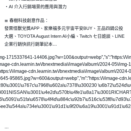
・AI 介入行銷場景的應用與潛力
≣ 春樹科技創意作品：
發票怪獸兌獎APP、家樂福多元宇宙平安BUY、王品四鍋公投
大選、TOYOTA August Intern AI小編、Twitch 七日詭談、LINE
企業行銷快訊行銷筆記本…
2024-05\/img-1715337641-14406.jpg?w=100&output=webp”,”s”:”htt
/\/image-cdn.learnin.tw\/bnextmedia\/image\/album\/2024-05\/i
s:\/\/image-cdn.learnin.tw\/bnextmedia\/image\/album\/2024-0
7645-95865.jpg?w=600&output=webp”,”m”:”https:\/\/image-cdn.l
9d1\u6280\u3001\u767c\u7968\u602a\u7378\u300230 \u6b72\u52
T\u3001NISSAN\u3001\u4e2d\u570b\u4fe1\u8a17\u3001RICHA
6\u5091\u51fa\u6578\u4f4d\u884c\u92b7\u516c\u53f8\u7d93
ee3\u544a\u734e\u3001\u91d1\u9f20\u6a19\u3001\u91d1\u62
…