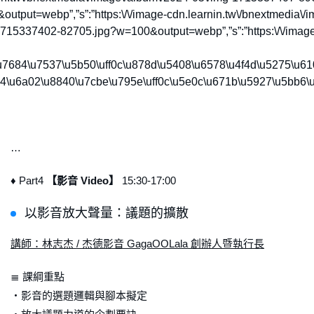
&output=webp”,”s”:”https:\/\/image-cdn.learnin.tw\/bnextmedi
mg-1715337402-82705.jpg?w=100&output=webp”,”s”:”https:\/\/ima
\u7684\u7537\u5b50\uff0c\u878d\u5408\u6578\u4f4d\u5275\u6
84\u6a02\u8840\u7cbe\u795e\uff0c\u5e0c\u671b\u5927\u5bb6
…
♦ Part4
【影音 Video】
15:30-17:00
以影音放大聲量：議題的擴散
講師：林志杰 / 杰德影音 GagaOOLala 創辦人暨執行長
≣ 課綱重點
・影音的選題邏輯與腳本擬定