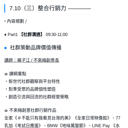
7.10（三）整合行銷力 ————
▫ 內容規劃 ⧸
♦ Part1
【社群溝通】
09:30-11:00
社群策動品牌價值傳播
講師：楊子江 / 不來梅創意長
≣ 課綱重點
・新世代社群觀察與平台特性
・對準受眾的品牌個性塑造
・創造引流與回流的社群經營策略
≣ 不來梅創意社群行銷作品
全家《＃不能只有我看見台灣的美》《全家日常映像館》、77
乳加《考試日應援》、BMW《地味萬聖節》、LINE Pay 《水