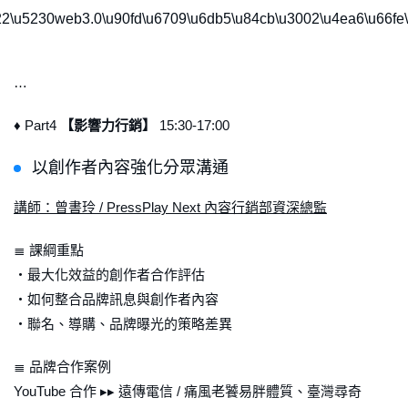
22\u5230web3.0\u90fd\u6709\u6db5\u84cb\u3002\u4ea6\u66fe\
…
♦ Part4
【影響力行銷】
15:30-17:00
以創作者內容強化分眾溝通
講師：曾書玲 / PressPlay Next 內容行銷部資深總監
≣ 課綱重點
・最大化效益的創作者合作評估
・如何整合品牌訊息與創作者內容
・聯名、導購、品牌曝光的策略差異
≣ 品牌合作案例
YouTube 合作 ▸▸ 遠傳電信 / 痛風老饕易胖體質、臺灣尋奇