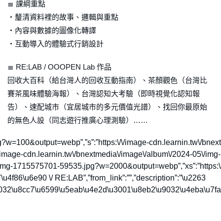
≣ 課綱重點
・釐清資料裡的故事、邏輯與重點
・內容與數據的圖像化轉譯
・互動導入的體驗式行銷設計
≣ RE:LAB / OOOPEN Lab 作品
回收大百科（給台灣人的回收互動指南）、茶顏觀色（台灣比
賽茶風味體驗海報）、台灣認知大考驗（即時視覺化認知報
告）、速配城市（宜居城市的多元價值光譜）、找回你最原始
的無色人設（同志遊行推廣心理測驗）……
5957.jpg?w=100&output=webp”,”s”:”https:\/\/image-cdn.learnin.t
\/\/image-cdn.learnin.tw\/bnextmedia\/image\/album\/2024-05\/
-05\/img-1715575701-59535.jpg?w=2000&output=webp”,”xs”:”https
4f86\u6e90 \/ RE:LAB”,”from_link”:””,”description”:”\u2263
9032\u8cc7\u6599\u5eab\u4e2d\u3001\u8eb2\u9032\u4eba\u7fa