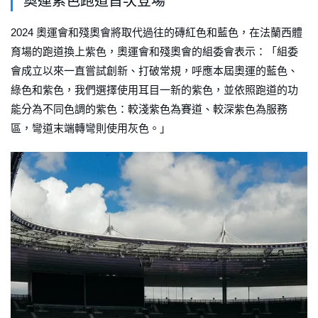
奧運紫色跑道首次登場
2024 奧運會和殘奧會將取代過往的磚紅色和藍色，在法蘭西體
育場的跑道換上紫色，奧運會和殘奧會的組委會表示：「組委
會成立以來一直嘗試創新、打破常規，呼應本屆奧運的藍色、
綠色和紫色，我們選擇使用耳目一新的紫色，並依照跑道的功
能分為不同色調的紫色：較淺紫色為賽道、較深紫色為服務
區，彎道末端轉彎則使用灰色。」