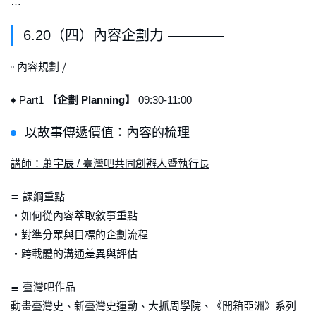
…
6.20（四）內容企劃力 ————
▫ 內容規劃 ⧸
♦ Part1
【企劃 Planning】
09:30-11:00
以故事傳遞價值：內容的梳理
講師：蕭宇辰 / 臺灣吧共同創辦人暨執行長
≣ 課綱重點
・如何從內容萃取敘事重點
・對準分眾與目標的企劃流程
・跨載體的溝通差異與評估
≣ 臺灣吧作品
動畫臺灣史、新臺灣史運動、大抓周學院、《開箱亞洲》系列