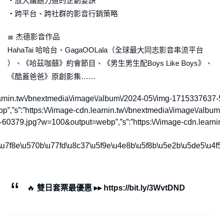
・放大議題力道的企劃要訣
・跨平台、跨社群的影音行銷策略
≣ 杰德影音作品
HahaTai 哈哈台、GagaOOLala（全球最大同志影音串流平台
）、《哈茲咖囍》約會節目、《男生男生配Boys Like Boys》、
《酷蓋爸爸》原創影集……
e-cdn.learnin.tw\/bnextmedia\/image\/album\/2024-05\/img-17153
bp”,”s”:”https:\/\/image-cdn.learnin.tw\/bnextmedia\/image\/a
7639-60379.jpg?w=100&output=webp”,”s”:”https:\/\/image-cdn.le
u7f8e\u570b\u77fd\u8c37\u5f9e\u4e8b\u5f8b\u5e2b\u5de5\u4f
🔥
雙日套票最優惠 ▸▸ https://bit.ly/3WvtDND