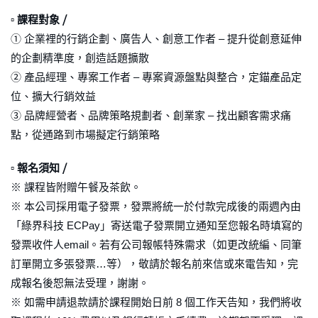
▫ 課程對象 ⧸
➀ 企業裡的行銷企劃、廣告人、創意工作者 – 提升從創意延伸
的企劃精準度，創造話題擴散
➁ 產品經理、專案工作者 – 專案資源盤點與整合，定錨產品定
位、擴大行銷效益
➂ 品牌經營者、品牌策略規劃者、創業家 – 找出顧客需求痛
點，從通路到市場擬定行銷策略
▫ 報名須知 ⧸
※ 課程皆附贈午餐及茶飲。
※ 本公司採用電子發票，發票將統一於付款完成後的兩週內由
「綠界科技 ECPay」寄送電子發票開立通知至您報名時填寫的
發票收件人email。若有公司報帳特殊需求（如更改統編、同筆
訂單開立多張發票…等），敬請於報名前來信或來電告知，完
成報名後恕無法受理，謝謝。
※ 如需申請退款請於課程開始日前 8 個工作天告知，我們將收