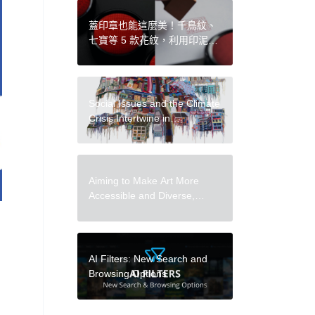
蓋印章也能這麼美！千鳥紋、
七寶等 5 款花紋，利用印泥紋
路展現日本和風之美
Social Issues and the Climate
Crisis Intertwine in
Subversive Crocheted Works
by Jo Hamilton
Aiming to Make Art More
Accessible and Diverse,
Apostrophe Puzzles Releases
Artist-Designed Jigsaws
AI Filters: New Search and
Browsing Options