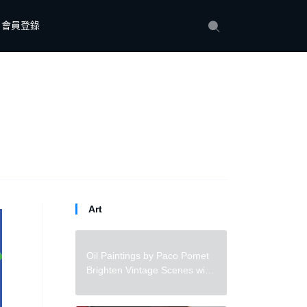
會員登錄
Art
Oil Paintings by Paco Pomet
Brighten Vintage Scenes with
Satirical Elements in Color