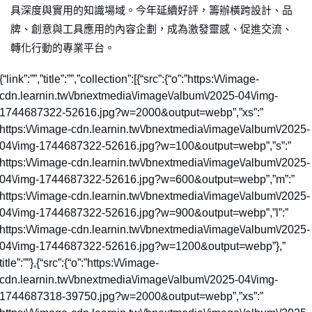
具深度與實用的知識場域。今年延續好評，籌辦橫跨設計、品
牌、創意與工具應用的內容企劃，成為激發靈感、促進交流、
轉化行動的專業平台。
{“link”:””,”title”:””,”collection”:[{“src”:{“o”:”https:\/\/image-
cdn.learnin.tw\/bnextmedia\/image\/album\/2025-04\/img-
1744687322-52616.jpg?w=2000&output=webp”,”xs”:”
https:\/\/image-cdn.learnin.tw\/bnextmedia\/image\/album\/2025-
04\/img-1744687322-52616.jpg?w=100&output=webp”,”s”:”
https:\/\/image-cdn.learnin.tw\/bnextmedia\/image\/album\/2025-
04\/img-1744687322-52616.jpg?w=600&output=webp”,”m”:”
https:\/\/image-cdn.learnin.tw\/bnextmedia\/image\/album\/2025-
04\/img-1744687322-52616.jpg?w=900&output=webp”,”l”:”
https:\/\/image-cdn.learnin.tw\/bnextmedia\/image\/album\/2025-
04\/img-1744687322-52616.jpg?w=1200&output=webp”},”
title”:””},{“src”:{“o”:”https:\/\/image-
cdn.learnin.tw\/bnextmedia\/image\/album\/2025-04\/img-
1744687318-39750.jpg?w=2000&output=webp”,”xs”:”