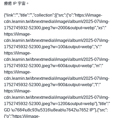
療癒 IP 宇宙。
{“link”:””,”title”:””,”collection”:[{“src”:{“o”:”https:\/\/image-
cdn.learnin.tw\/bnextmedia\/image\/album\/2025-07\/img-
1752745932-52300.jpeg?w=2000&output=webp”,”xs”:”
https:\/\/image-
cdn.learnin.tw\/bnextmedia\/image\/album\/2025-07\/img-
1752745932-52300.jpeg?w=100&output=webp”,”s”:”
https:\/\/image-
cdn.learnin.tw\/bnextmedia\/image\/album\/2025-07\/img-
1752745932-52300.jpeg?w=600&output=webp”,”m”:”
https:\/\/image-
cdn.learnin.tw\/bnextmedia\/image\/album\/2025-07\/img-
1752745932-52300.jpeg?w=900&output=webp”,”l”:”
https:\/\/image-
cdn.learnin.tw\/bnextmedia\/image\/album\/2025-07\/img-
1752745932-52300.jpeg?w=1200&output=webp”},”title”:”
GD \u7684\u8c93\u5316\u8eab\u7642\u7652 IP”},{“src”:
{“o”:”https:\/\/image-