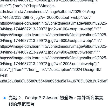
04\/img-1744687217-34688.jpg?w=1200&output=webp”},”
title”:””},{“src”:{“o”:”https:\/\/image-
cdn.learnin.tw\/bnextmedia\/image\/album\/2025-04\/img-
1744687213-29972.jpg?w=2000&output=webp”,”xs”:”
https:\/\/image-cdn.learnin.tw\/bnextmedia\/image\/album\/2025-
04\/img-1744687213-29972.jpg?w=100&output=webp”,”s”:”
https:\/\/image-cdn.learnin.tw\/bnextmedia\/image\/album\/2025-
04\/img-1744687213-29972.jpg?w=600&output=webp”,”m”:”
https:\/\/image-cdn.learnin.tw\/bnextmedia\/image\/album\/2025-
04\/img-1744687213-29972.jpg?w=900&output=webp”,”l”:”
https:\/\/image-cdn.learnin.tw\/bnextmedia\/image\/album\/2025-
04\/img-1744687213-29972.jpg?w=1200&output=webp”},”
title”:””}],”from”:””,”from_link”:””,”description”:”2024 DesignBIZ
Fest
\u8a2d\u8a08\u65b0\u5546\u696d\u5e74\u6703\u82b1\u7d6e”
亮點 2｜DesignBIZ Award 初登場，設計新商業實
踐的示範舞台