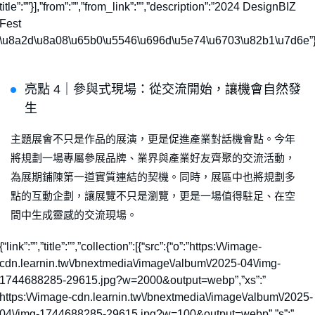
title”:””}],”from”:””,”from_link”:””,”description”:”2024 DesignBIZ
Fest
\u8a2d\u8a08\u65b0\u5546\u696d\u5e74\u6703\u82b1\u7d6e”
亮點 4｜參與式現場：從交流開始，讓機會自然發
生
主題展會不只是作品的展演，更是促進產業對話機會點。今年
將規劃一場專屬參展品牌、業界與產業好友齊聚的交流活動，
為展期鋪陳第一道實質連結的契機。同時，展區中也將規劃多
點的互動企劃，讓展覽不只是瀏覽，更是一場值得駐足、在空
間中生成靈感的交流現場。
{“link”:””,”title”:””,”collection”:[{“src”:{“o”:”https:\/\/image-
cdn.learnin.tw\/bnextmedia\/image\/album\/2025-04\/img-
1744688285-29615.jpg?w=2000&output=webp”,”xs”:”
https:\/\/image-cdn.learnin.tw\/bnextmedia\/image\/album\/2025-
04\/img-1744688285-29615.jpg?w=100&output=webp”,”s”:”