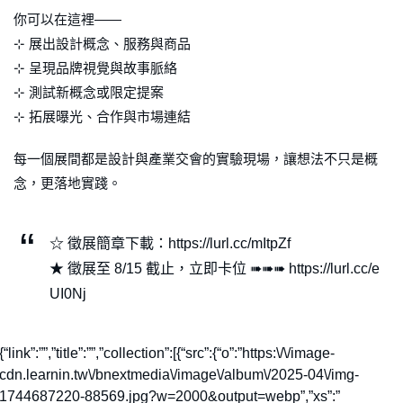
你可以在這裡——
⊹ 展出設計概念、服務與商品
⊹ 呈現品牌視覺與故事脈絡
⊹ 測試新概念或限定提案
⊹ 拓展曝光、合作與市場連結
每一個展間都是設計與產業交會的實驗現場，讓想法不只是概
念，更落地實踐。
☆ 徵展簡章下載：https://lurl.cc/mItpZf
★ 徵展至 8/15 截止，立即卡位 ➠➠➠ https://lurl.cc/e
UI0Nj
{“link”:””,”title”:””,”collection”:[{“src”:{“o”:”https:\/\/image-
cdn.learnin.tw\/bnextmedia\/image\/album\/2025-04\/img-
1744687220-88569.jpg?w=2000&output=webp”,”xs”:”