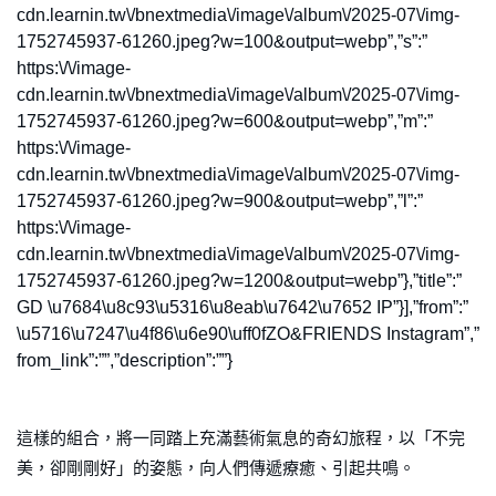
cdn.learnin.tw\/bnextmedia\/image\/album\/2025-07\/img-
1752745937-61260.jpeg?w=100&output=webp”,”s”:”
https:\/\/image-
cdn.learnin.tw\/bnextmedia\/image\/album\/2025-07\/img-
1752745937-61260.jpeg?w=600&output=webp”,”m”:”
https:\/\/image-
cdn.learnin.tw\/bnextmedia\/image\/album\/2025-07\/img-
1752745937-61260.jpeg?w=900&output=webp”,”l”:”
https:\/\/image-
cdn.learnin.tw\/bnextmedia\/image\/album\/2025-07\/img-
1752745937-61260.jpeg?w=1200&output=webp”},”title”:”
GD \u7684\u8c93\u5316\u8eab\u7642\u7652 IP”}],”from”:”
\u5716\u7247\u4f86\u6e90\uff0fZO&FRIENDS Instagram”,”
from_link”:””,”description”:””}
這樣的組合，將一同踏上充滿藝術氣息的奇幻旅程，以「不完
美，卻剛剛好」的姿態，向人們傳遞療癒、引起共鳴。