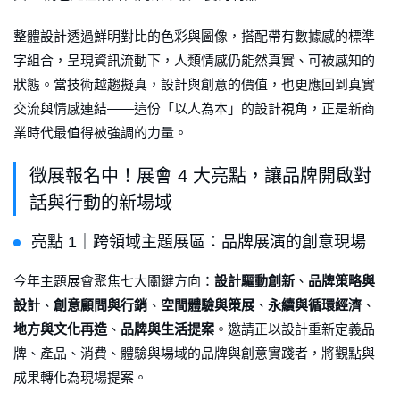
整體設計透過鮮明對比的色彩與圖像，搭配帶有數據感的標準
字組合，呈現資訊流動下，人類情感仍能然真實、可被感知的
狀態。當技術越趨擬真，設計與創意的價值，也更應回到真實
交流與情感連結——這份「以人為本」的設計視角，正是新商
業時代最值得被強調的力量。
徵展報名中！展會 4 大亮點，讓品牌開啟對
話與行動的新場域
亮點 1｜跨領域主題展區：品牌展演的創意現場
今年主題展會聚焦七大關鍵方向：
設計驅動創新
、
品牌策略與
設計
、
創意顧問與行銷
、
空間體驗與策展
、
永續與循環經濟
、
地方與文化再造
、
品牌與生活提案
。邀請正以設計重新定義品
牌、產品、消費、體驗與場域的品牌與創意實踐者，將觀點與
成果轉化為現場提案。