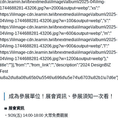
cdn.learnin.tw\/bnextmedia\/image\/album\/2025-04\/img-
1744688281-43206.jpg?w=2000&output=webp”,”xs”:”
https:\/\/image-cdn.learnin.tw\/bnextmedia\/image\/album\/2025-
04\/img-1744688281-43206.jpg?w=100&output=webp”,”s”:”
https:\/\/image-cdn.learnin.tw\/bnextmedia\/image\/album\/2025-
04\/img-1744688281-43206.jpg?w=600&output=webp”,”m”:”
https:\/\/image-cdn.learnin.tw\/bnextmedia\/image\/album\/2025-
04\/img-1744688281-43206.jpg?w=900&output=webp”,”l”:”
https:\/\/image-cdn.learnin.tw\/bnextmedia\/image\/album\/2025-
04\/img-1744688281-43206.jpg?w=1200&output=webp”},”
title”:””}],”from”:””,”from_link”:””,”description”:”2024 DesignBIZ
Fest
\u8a2d\u8a08\u65b0\u5546\u696d\u5e74\u6703\u82b1\u7d6e”
成為參展單位！展會資訊、參展須知一次看！
≣ 展會資訊
・9/26(五) 14:00-18:00 大眾免費觀展