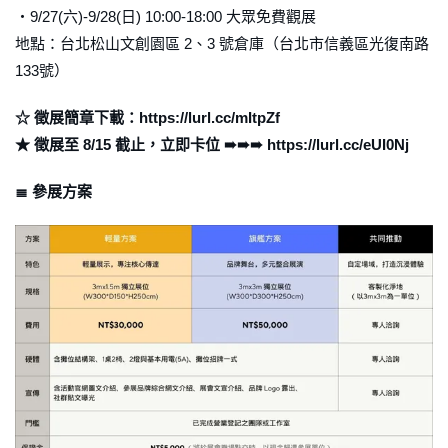
・9/27(六)-9/28(日) 10:00-18:00 大眾免費觀展
地點：台北松山文創園區 2、3 號倉庫（台北市信義區光復南路
133號）
☆ 徵展簡章下載：https://lurl.cc/mItpZf
★ 徵展至 8/15 截止，立即卡位 ➠➠➠ https://lurl.cc/eUI0Nj
≣ 參展方案