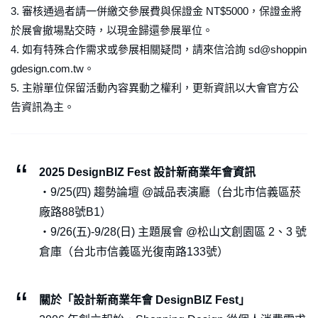
3. 審核通過者請一併繳交參展費與保證金 NT$5000，保證金將
於展會撤場點交時，以現金歸還參展單位。
4. 如有特殊合作需求或參展相關疑問，請來信洽詢 sd@shoppin
gdesign.com.tw。
5. 主辦單位保留活動內容異動之權利，更新資訊以大會官方公
告資訊為主。
2025 DesignBIZ Fest 設計新商業年會資訊
・9/25(四) 趨勢論壇 @誠品表演廳（台北市信義區菸
廠路88號B1）
・9/26(五)-9/28(日) 主題展會 @松山文創園區 2、3 號
倉庫（台北市信義區光復南路133號）
關於「設計新商業年會 DesignBIZ Fest」