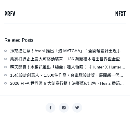
PREV
NEXT
Related Posts
抹茶控注意！Asahi 推出「泡 MATCHA」：全開罐設計重現手打
泡感，拿鐵、可爾必思等新品同步亮相
樂高打造史上最大可移動裝置！136 萬顆積木堆出世界盃金盃，
梅西、姆巴佩、C 羅化身樂高人偶
明天開賣！木棉花推出「純金」獵人執照：《Hunter X Hunter》
連載再開、集英社打造獵人專用情報網
15位設計創意人 × 1,500件作品，台電瓩設計獎，展開新一代設
計師與電力的創意對話
2026 FIFA 世界盃 6 大創意行銷！決賽草皮出售、Heinz 番茄醬
變身紅牌、Levi’s 推蓋白布 Logo 衣服
Copyright © 2026
香港美術設計協會
. All rights reserved.
Designed by
nicetheme
.