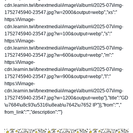
cdn.learnin.tw\/bnextmedia\/image\/album\/2025-07\/img-
1752745940-23547.jpg?w=2000&output=webp”,”xs”:”
https:\/\/image-
cdn.learnin.tw\/bnextmedia\/image\/album\/2025-07\/img-
1752745940-23547.jpg?w=100&output=webp”,”s”:”
https:\/\/image-
cdn.learnin.tw\/bnextmedia\/image\/album\/2025-07\/img-
1752745940-23547.jpg?w=600&output=webp”,”m”:”
https:\/\/image-
cdn.learnin.tw\/bnextmedia\/image\/album\/2025-07\/img-
1752745940-23547.jpg?w=900&output=webp”,”l”:”
https:\/\/image-
cdn.learnin.tw\/bnextmedia\/image\/album\/2025-07\/img-
1752745940-23547.jpg?w=1200&output=webp”},”title”:”GD
\u7684\u8c93\u5316\u8eab\u7642\u7652 IP”}],”from”:””,”
from_link”:””,”description”:””}