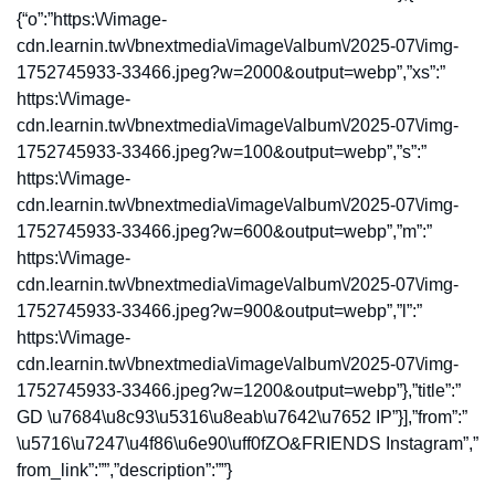
{“o”:”https:\/\/image-
cdn.learnin.tw\/bnextmedia\/image\/album\/2025-07\/img-
1752745933-33466.jpeg?w=2000&output=webp”,”xs”:”
https:\/\/image-
cdn.learnin.tw\/bnextmedia\/image\/album\/2025-07\/img-
1752745933-33466.jpeg?w=100&output=webp”,”s”:”
https:\/\/image-
cdn.learnin.tw\/bnextmedia\/image\/album\/2025-07\/img-
1752745933-33466.jpeg?w=600&output=webp”,”m”:”
https:\/\/image-
cdn.learnin.tw\/bnextmedia\/image\/album\/2025-07\/img-
1752745933-33466.jpeg?w=900&output=webp”,”l”:”
https:\/\/image-
cdn.learnin.tw\/bnextmedia\/image\/album\/2025-07\/img-
1752745933-33466.jpeg?w=1200&output=webp”},”title”:”
GD \u7684\u8c93\u5316\u8eab\u7642\u7652 IP”}],”from”:”
\u5716\u7247\u4f86\u6e90\uff0fZO&FRIENDS Instagram”,”
from_link”:””,”description”:””}