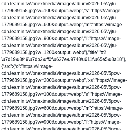
cdn.learnin.tw\/bnextmedia\/image\/album\/2026-05\/yjtu-
1779689158.jpg?w=100&output=webp”,”s”:”https:\/\/image-
cdn.learnin.tw\/bnextmedia\/image\/album\/2026-05\/yjtu-
1779689158.jpg?w=600&output=webp”,”m”:”https:\/\/image-
cdn.learnin.tw\/bnextmedia\/image\/album\/2026-05\/yjtu-
1779689158.jpg?w=900&output=webp”,”l”:”https:\/\/image-
cdn.learnin.tw\/bnextmedia\/image\/album\/2026-05\/yjtu-
1779689158.jpg?w=1200&output=webp”},”title”:”#2
\u7d19\u8f49\u7db2\uff0f\u627e\u9748\u611f\u65e5\u8a18″},
{“src”:{“o”:”https:\/\/image-
cdn.learnin.tw\/bnextmedia\/image\/album\/2026-05\/5pcw-
1779689158.jpg?w=2000&output=webp”,”xs”:”https:\/\/image-
cdn.learnin.tw\/bnextmedia\/image\/album\/2026-05\/5pcw-
1779689158.jpg?w=100&output=webp”,”s”:”https:\/\/image-
cdn.learnin.tw\/bnextmedia\/image\/album\/2026-05\/5pcw-
1779689158.jpg?w=600&output=webp”,”m”:”https:\/\/image-
cdn.learnin.tw\/bnextmedia\/image\/album\/2026-05\/5pcw-
1779689158.jpg?w=900&output=webp”,”l”:”https:\/\/image-
cdn.learnin.tw\/bnextmedia\/image\/album\/2026-05\/5pcw-