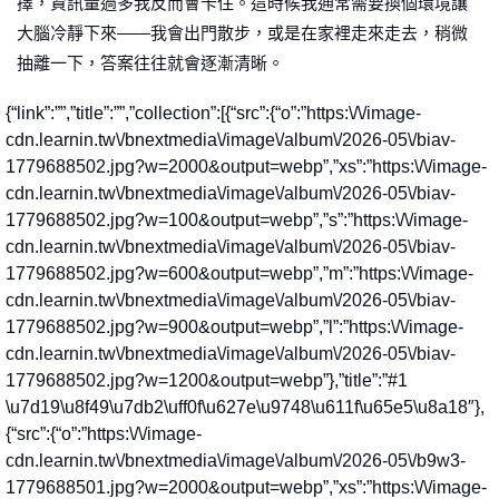
擇，資訊量過多我反而會卡住。這時候我通常需要換個環境讓
大腦冷靜下來——我會出門散步，或是在家裡走來走去，稍微
抽離一下，答案往往就會逐漸清晰。
{“link”:””,”title”:””,”collection”:[{“src”:{“o”:”https:\/\/image-
cdn.learnin.tw\/bnextmedia\/image\/album\/2026-05\/biav-
1779688502.jpg?w=2000&output=webp”,”xs”:”https:\/\/image-
cdn.learnin.tw\/bnextmedia\/image\/album\/2026-05\/biav-
1779688502.jpg?w=100&output=webp”,”s”:”https:\/\/image-
cdn.learnin.tw\/bnextmedia\/image\/album\/2026-05\/biav-
1779688502.jpg?w=600&output=webp”,”m”:”https:\/\/image-
cdn.learnin.tw\/bnextmedia\/image\/album\/2026-05\/biav-
1779688502.jpg?w=900&output=webp”,”l”:”https:\/\/image-
cdn.learnin.tw\/bnextmedia\/image\/album\/2026-05\/biav-
1779688502.jpg?w=1200&output=webp”},”title”:”#1
\u7d19\u8f49\u7db2\uff0f\u627e\u9748\u611f\u65e5\u8a18″},
{“src”:{“o”:”https:\/\/image-
cdn.learnin.tw\/bnextmedia\/image\/album\/2026-05\/b9w3-
1779688501.jpg?w=2000&output=webp”,”xs”:”https:\/\/image-