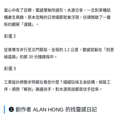
當心中有了目標，靈感便無所遁形。水源分享，一旦對某種結
構產生興趣，原本忽略的日常細節就會浮現，彷彿開啟了一層
新的觀察「濾鏡」。
彩蛋 2
從善導寺步行至北門郵局，全程約 1.2 公里，靈感就躲在「刻意
繞遠路」的那 20 分鐘路程中。
彩蛋 3
工業設計師散步時都在看些什麼？細細玩味五金結構、組裝工
序，順勢「解剖」路邊扶手，對水源來說都是信手捻來。
❷ 創作者 ALAN HONG 的找靈感日記