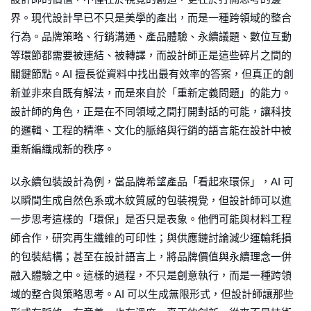
界。現代設計早已不只是美學的產出，而是一種跨領域的整合
行為。品牌策略、行銷溝通、產品體驗、永續議題、數位互動
等環節都需要被連結、被轉譯，而設計師正是這些碎片之間的
關鍵節點。AI 擅長從資料中找出最有效率的答案，但真正的創
新並非來自既有解法，而是來自於「重新定義問題」的能力。
設計師的角色，正是在不同領域之間打開對話的可能，讓科技
的邏輯、工程的精準、文化的脈絡與行銷的語言能在設計中被
重新編織成新的秩序。
以永續包裝設計為例，當品牌希望產品「看起來環保」，AI 可
以瞬間生成自然色系或木紋質感的包裝視覺，但設計師可以進
一步思考這樣的「環保」是否只是表象。他們可能與材料工程
師合作，研究再生纖維的可印性；與供應鏈討論減少運輸耗損
的包裝結構；甚至在設計語言上，將品牌價值與永續理念一併
融入體驗之中。這樣的過程，不只是創意執行，而是一種跨領
域的整合與策略思考。AI 可以生成無限形式，但設計師讓那些