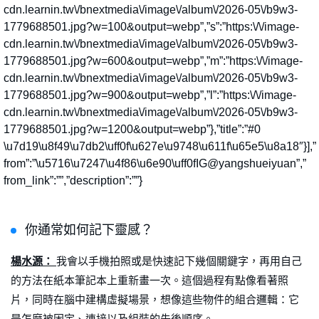
cdn.learnin.tw\/bnextmedia\/image\/album\/2026-05\/b9w3-
1779688501.jpg?w=100&output=webp”,”s”:”https:\/\/image-
cdn.learnin.tw\/bnextmedia\/image\/album\/2026-05\/b9w3-
1779688501.jpg?w=600&output=webp”,”m”:”https:\/\/image-
cdn.learnin.tw\/bnextmedia\/image\/album\/2026-05\/b9w3-
1779688501.jpg?w=900&output=webp”,”l”:”https:\/\/image-
cdn.learnin.tw\/bnextmedia\/image\/album\/2026-05\/b9w3-
1779688501.jpg?w=1200&output=webp”},”title”:”#0
\u7d19\u8f49\u7db2\uff0f\u627e\u9748\u611f\u65e5\u8a18″}],”
from”:”\u5716\u7247\u4f86\u6e90\uff0fIG@yangshueiyuan”,”
from_link”:””,”description”:””}
你通常如何記下靈感？
楊水源：
我會以手機拍照或是快速記下幾個關鍵字，再用自己
的方法在紙本筆記本上重新畫一次。這個過程有點像看著照
片，同時在腦中建構虛擬場景，想像這些物件的組合邏輯：它
是怎麼被固定、連接以及組裝的先後順序。