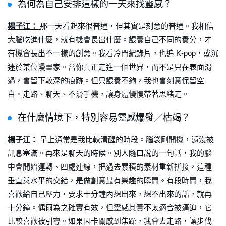
為何為自己安排這樣的一天來找靈感？
楊子江：
那一天看起來很普通，但其實是刻意的普通。我相信
大腦吃進什麼，就有機會長出什麼。餵養自己不同的養分，才
有機會長出不一樣的創意。我看冷門紀錄片，也追 K-pop，或沉
迷於某位漫畫家。當你真正走進一個世界，而不是只在表面滑
過，會留下較深的痕跡。但只餵養不夠，我也會刻意保留空
白。走路、聊天、不滑手機，讓身體慢慢帶著思緒走。
在什麼情境下，特別容易靈感爆發／枯竭？
楊子江：
早上通常是我比較清醒的時段。腦袋剛開機，還沒被
訊息塞滿。再來是聊天的時候。別人隨口說的一句話，我的腦
中會開始運轉、四處連線，把過去累積的素材重新拼接，這種
垂直與水平的交錯，是做創意最有樂趣的瞬間。有段時間，我
喜歡給自己壓力，要求十分鐘內想出來，想不出來的話，就再
十分鐘。偶爾為之確實有效，但靈感其實不太適合被逼迫，它
比較喜歡被引導。如果因卡關感到焦躁，我會去走路，讓步伐