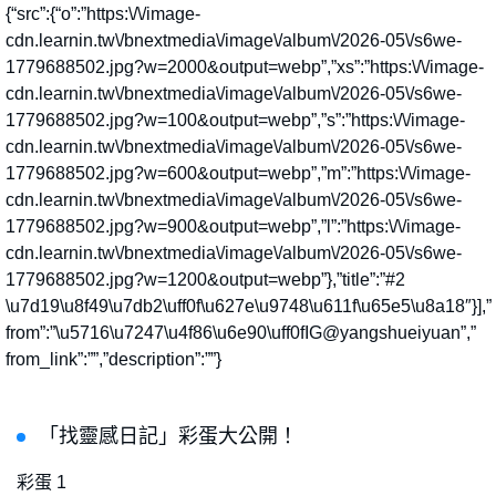
{“src”:{“o”:”https:\/\/image-
cdn.learnin.tw\/bnextmedia\/image\/album\/2026-05\/s6we-
1779688502.jpg?w=2000&output=webp”,”xs”:”https:\/\/image-
cdn.learnin.tw\/bnextmedia\/image\/album\/2026-05\/s6we-
1779688502.jpg?w=100&output=webp”,”s”:”https:\/\/image-
cdn.learnin.tw\/bnextmedia\/image\/album\/2026-05\/s6we-
1779688502.jpg?w=600&output=webp”,”m”:”https:\/\/image-
cdn.learnin.tw\/bnextmedia\/image\/album\/2026-05\/s6we-
1779688502.jpg?w=900&output=webp”,”l”:”https:\/\/image-
cdn.learnin.tw\/bnextmedia\/image\/album\/2026-05\/s6we-
1779688502.jpg?w=1200&output=webp”},”title”:”#2
\u7d19\u8f49\u7db2\uff0f\u627e\u9748\u611f\u65e5\u8a18″}],”
from”:”\u5716\u7247\u4f86\u6e90\uff0fIG@yangshueiyuan”,”
from_link”:””,”description”:””}
「找靈感日記」彩蛋大公開！
彩蛋 1