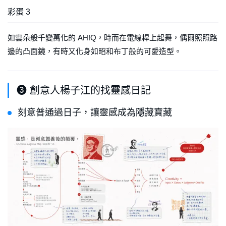
彩蛋 3
如雲朵般千變萬化的 AH!Q，時而在電線桿上起舞，偶爾照照路
邊的凸面鏡，有時又化身如昭和布丁般的可愛造型。
❸ 創意人楊子江的找靈感日記
刻意普通過日子，讓靈感成為隱藏寶藏