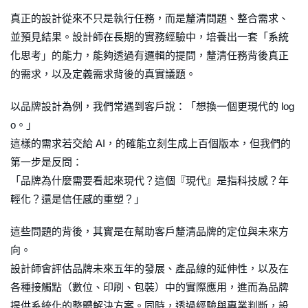
真正的設計從來不只是執行任務，而是釐清問題、整合需求、
並預見結果。設計師在長期的實務經驗中，培養出一套「系統
化思考」的能力，能夠透過有邏輯的提問，釐清任務背後真正
的需求，以及定義需求背後的真實議題。
以品牌設計為例，我們常遇到客戶說：「想換一個更現代的 log
o。」
這樣的需求若交給 AI，的確能立刻生成上百個版本，但我們的
第一步是反問：
「品牌為什麼需要看起來現代？這個『現代』是指科技感？年
輕化？還是信任感的重塑？」
這些問題的背後，其實是在幫助客戶釐清品牌的定位與未來方
向。
設計師會評估品牌未來五年的發展、產品線的延伸性，以及在
各種接觸點（數位、印刷、包裝）中的實際應用，進而為品牌
提供系統化的整體解決方案。同時，透過經驗與專業判斷，設