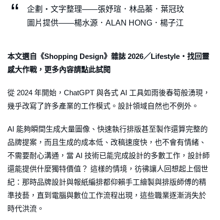
企劃・文字整理——張妤瑄．林品蓁．葉冠玟
圖片提供——楊水源．ALAN HONG．楊子江
本文選自《Shopping Design》雜誌 2026／Lifestyle・找回靈
感大作戰，更多內容請點此試閱
從 2024 年開始，ChatGPT 與各式 AI 工具如雨後春筍般湧現，
幾乎改寫了許多產業的工作模式。設計領域自然也不例外。
AI 能夠瞬間生成大量圖像、快速執行排版甚至製作還算完整的
品牌提案，而且生成的成本低、改稿速度快，也不會有情緒、
不需要耐心溝通，當 AI 技術已能完成設計的多數工作，設計師
還能提供什麼獨特價值？ 這樣的情境，彷彿讓人回想起上個世
紀：那時品牌設計與報紙編排都仰賴手工繪製與排版師傅的精
準技藝，直到電腦與數位工作流程出現，這些職業逐漸消失於
時代洪流。