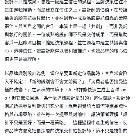
設計不只是成果，更是一段建立信任的過程。品牌決策往往不
是由邏輯推動，而是建立在信任之上。設計師的價值，在於讓
抽象的願景能被具體化，並在過程中成為品牌最能倚靠的策略
夥伴。與客戶之間的合作，本質上是一場「共創」，而非委託
與執行的關係。一位成熟的設計師不只是交付成果，而是幫助
客戶一起釐清目標、縮短決策過程，並在過程中建立共識與信
心。這種信任，讓設計能得以順利被推進，也讓品牌的核心價
值更容易被理解。
以品牌識別設計為例，當企業要重新定位品牌時，客戶常會陷
入不確定：「新的識別會不會太前衛？」「消費者能否接受這
樣的改變？」在這樣的情境下，AI 也許能快速生成上百種 log
o，但它無法回應「為什麼這樣設計是對的」這個問題。設計師
則能透過專業判斷與研究分析，說明視覺語言如何呼應品牌性
格與市場策略，並在每一次提案與討論中，讓決策者理解「設
計不只是喜好，而是一種策略」。這種過程中產生的信任，使
得品牌方願意把更深層的決策交付給設計師，這不只是技術的