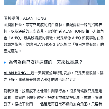
圖片提供／ALAN HONG
圓潤卻輕盈、帶有充氣感的純白身軀，搭配兩點一線的招牌表
情，以及湛藍的天空背景，是創作者 ALAN HONG 筆下人氣角
色「AH!Q」最具辨識度的特徵。光是想像 AH!Q 如何攀附在各
類尋常街角，便讓 ALAN HONG 足以施展「讓日常變有趣」的
靈光魔法。
為何為自己安排這樣的一天來找靈感？
ALAN HONG：
這一天其實並無特別安排，只是天空很藍、陽
光正好，我就帶著幾張 AH!Q 的透卡出門走走。
對我來說，找靈感不太像是件刻意行為，很多時候我只是邊走
邊看，偶爾停下腳步觀察，把透卡放進景裡比劃、試位，覺得
對了，便按下快門——儘管是再日常不過的無奇角落，只要稍