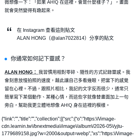
微想像一下：「如果 AH!Q 在這裡，會是什麼樣子？」，畫面
就會突然變得有趣起來。
在 Instagram 查看這則貼文
ALAN HONG（@alan7022814）分享的貼文
你通常如何記下靈感？
ALAN HONG：
我習慣用相對零碎、隨性的方式記錄靈感。我
會刻意放慢拍照的速度，藉此讓自己多看幾眼，把當下的感覺
留在心裡。不過，跟照片相比，我記的文字反而很少，通常只
簡單寫下某個動作、某種心情，而這些字就像替畫面加上一句
旁白，幫助我更立體地想像 AH!Q 身在這裡的模樣。
{“link”:””,”title”:””,”collection”:[{“src”:{“o”:”https:\/\/image-
cdn.learnin.tw\/bnextmedia\/image\/album\/2026-05\/yjtu-
1779689158.jpg?w=2000&output=webp”,”xs”:”https:\/\/image-