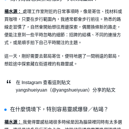
楊水源：
處理工作室附近的日常事項時，像是寄信、找材料或
買咖啡，只要在步行範圍內，我通常都會步行前往。熟悉的路
線走習慣了，自然會開始想往周邊探索，偶爾換條新的路走，
便能注意到一些平時忽略的細節：招牌的結構、不同的連接方
式，或是順手拍下自己平時關注的主題。
這一天，剛好需要去郵局寄信，便特地選了一間稍遠的郵局，
想趁途中探索藏在街道裡的有趣靈感。
在 Instagram 查看這則貼文
yangshueiyuan（@yangshueiyuan）分享的貼文
在什麼情境下，特別容易靈感爆發／枯竭？
楊水源：
我覺得靈感枯竭很多時候是因為腦袋裡同時有太多選