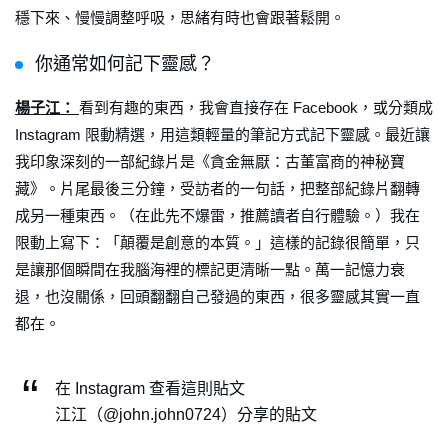
穩下來、慢慢調整呼吸，思緒有時也會跟著鬆開。
你通常如何記下靈感？
楊子江：
看到有趣的東西，我會直接存在 Facebook，或分類成
Instagram 限動精選，用這類輕量的筆記方式記下靈感。最近讓
我印象深刻的一部紀錄片是《貪金無厭：古董富商的神秘寶
藏》。片尾最後三分鐘，受訪者的一句話，把整部紀錄片翻轉
成另一種東西。（在此先不爆雷，推薦讀者自行體驗。）我在
限動上寫下：「顛覆是創意的本質。」這樣的記錄很簡單，只
是讓那個瞬間在我腦海裡的標記更清晰一點。萬一記憶力衰
退，也沒關係，回頭翻翻自己發過的東西，很多靈感其實一直
都在。
在 Instagram 查看這則貼文
江江（@john.john0724）分享的貼文