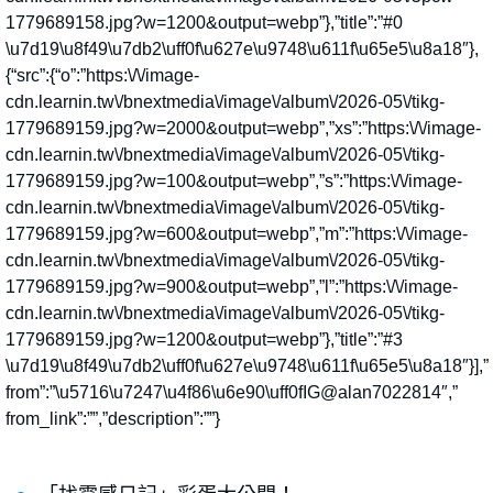
1779689158.jpg?w=1200&output=webp”},”title”:”#0
\u7d19\u8f49\u7db2\uff0f\u627e\u9748\u611f\u65e5\u8a18″},
{“src”:{“o”:”https:\/\/image-
cdn.learnin.tw\/bnextmedia\/image\/album\/2026-05\/tikg-
1779689159.jpg?w=2000&output=webp”,”xs”:”https:\/\/image-
cdn.learnin.tw\/bnextmedia\/image\/album\/2026-05\/tikg-
1779689159.jpg?w=100&output=webp”,”s”:”https:\/\/image-
cdn.learnin.tw\/bnextmedia\/image\/album\/2026-05\/tikg-
1779689159.jpg?w=600&output=webp”,”m”:”https:\/\/image-
cdn.learnin.tw\/bnextmedia\/image\/album\/2026-05\/tikg-
1779689159.jpg?w=900&output=webp”,”l”:”https:\/\/image-
cdn.learnin.tw\/bnextmedia\/image\/album\/2026-05\/tikg-
1779689159.jpg?w=1200&output=webp”},”title”:”#3
\u7d19\u8f49\u7db2\uff0f\u627e\u9748\u611f\u65e5\u8a18″}],”
from”:”\u5716\u7247\u4f86\u6e90\uff0fIG@alan7022814″,”
from_link”:””,”description”:””}