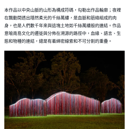
本作品以中央山脈的山形為構成符碼，勾勒出作品輪廓；夜裡
在飄動間透出隱然柔光的千絲萬縷，是血脈和筋絡組成的肉
身，也是人們數千年來與這塊土地如千絲萬縷般的連結。作品
意喻南島文化的遷徙與分佈在溯源的路徑中，血緣、語言、生
態和物種的連結，總是有着綿密線索和不可分割的重疊。