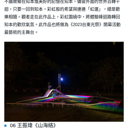
不論故鄉在知本或美好的記憶在知本，儘管外面的世界百轉千
迴，只要一回到知本，彩虹般的希望與連連「虹運」，總是歡
樂相隨。觀者走在此作品上，彩虹圍繞中，將體驗峰迴路轉回
知本的歡欣氣氛。此作品也將做為《2023台東光祭》開幕活動
最藝術的主舞台。
06 王振瑋《山海絡》