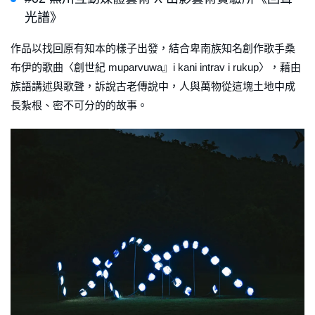
光譜》
作品以找回原有知本的樣子出發，結合卑南族知名創作歌手桑
布伊的歌曲〈創世紀 muparvuwa』i kani intrav i rukup〉，藉由
族語講述與歌聲，訴說古老傳說中，人與萬物從這塊土地中成
長紮根、密不可分的的故事。