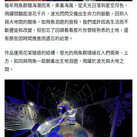
每年飛魚群隨海潮而來，乘着海風，從天光日落到星空月色，
飛躍間翻起浪花千片，波光閃閃交織出生命力的脈動。回到人
與大地間的關係，如飛魚洄遊的旅程，我們或許因為生活而不
斷遷徙和改變，但別忘了回頭看看那片你曾經熟悉的土地，還
有那些因時間推進而遺忘的初衷。
作品運用花架隧道的結構，發光的飛魚群環繞在人們兩旁、上
方，如同與飛魚一起朝着出生地洄遊，飛躍於波光與大地之
間。