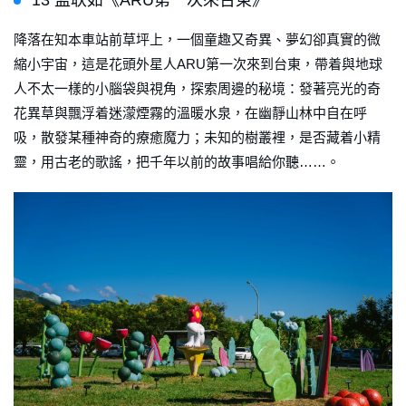
13 孟耿如《ARU第一次來台東》
降落在知本車站前草坪上，一個童趣又奇異、夢幻卻真實的微
縮小宇宙，這是花頭外星人ARU第一次來到台東，帶着與地球
人不太一樣的小腦袋與視角，探索周邊的秘境：發著亮光的奇
花異草與飄浮着迷濛煙霧的溫暖水泉，在幽靜山林中自在呼
吸，散發某種神奇的療癒魔力；未知的樹叢裡，是否藏着小精
靈，用古老的歌謠，把千年以前的故事唱給你聽……。