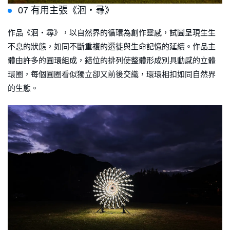
07 有用主張《洄・尋》
作品《洄・尋》，以自然界的循環為創作靈感，試圖呈現生生
不息的狀態，如同不斷重複的遷徙與生命記憶的延續。作品主
體由許多的圓環組成，錯位的排列使整體形成別具動感的立體
環圈，每個圓圈看似獨立卻又前後交織，環環相扣如同自然界
的生態。