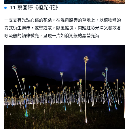
11 蔡宜婷《植光·花》
一支支有光點心跳的花朵，在溫泉路旁的草地上，以植物體的
方式衍生遍佈，或聚或散，隨風搖曳。閃耀虹彩光澤又發散著
呼吸般的韻律微光，呈現一片如浪潮般的晶瑩光海。