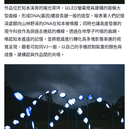
作品位於知本溪旁的陽光草坪，以LED螢幕燈具建構的兩條大
型曲線，形成DNA(基因)螺旋長鏈一般的造型，喻表著人們記憶
深處歸向山林野溪的DNA在知本被喚醒；同時也讓高度發展的
現今科技作為與過去連結的橋樑，透過在地學子吟唱的曲調，
喚起知本遙遠的記憶，並將歌謠進行轉化爲多塊影像串連的視
覺呈現，觀者可如同VJ一般，以自己的手機控制裝置的顏色與
成像，建構起與作品間的共鳴。