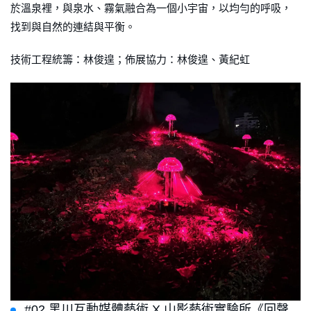
於溫泉裡，與泉水、霧氣融合為一個小宇宙，以均勻的呼吸，
找到與自然的連結與平衡。
技術工程統籌：林俊遑；佈展協力：林俊遑、黃紀虹
#02 黑川互動媒體藝術 X 山影藝術實驗所《回聲