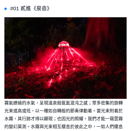
#01 貳進《泉沓》
霧氣繚繞的水氣，呈現溫泉般氤氳混沌之感；眾多密集的旋轉
光束或高或低，以一種如自轉般的節奏律動着。當光束附着於
水霧，其行跡才得以顯現；也因光的照耀，我們才能一窺雲霧
的變幻莫測。水霧與光束相互棲息於彼此之中，一如人們棲息