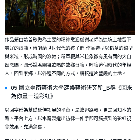
作品籍由這首歌做為主要的精神意涵感謝老師為這塊土地留下
美好的歌曲，傳唱給世世代代的孩子們·作品造型以稻草的線型
與米粒，形成時間的滾軸；稻草梗與米粒象徵有風有雨的大自
然恩賜，圓形說著圍舞歌唱的故鄉召喚，呼喚這個時代的年輕
人，回到家鄉，以各種不同的方式，耕耘這片豐饒的土地。
05 國立臺南藝術大學建築藝術研究所_B群《回來
為你畫一道彩虹》
以回字形為基礎延伸拓展的平台，是峰迴路轉，更是回知本的
路。平台上方，以水霧製造出彷彿一伸手即可觸摸到的彩虹視
覺效果，充滿驚喜。