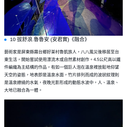
10 拔舒浪.魯魯安 (安君實)《融合》
藝術家是屏東縣霧台鄉好茶村魯凱族人，八八風災後移居至台
東生活，開始嘗試使用漂流木或自然素材創作。4.5公尺高以鐵
件編織為主結構的作品，有如一個巨人泡在溫泉裡放鬆地仰望
天空的姿態，地表即是溫泉水面，竹片排列而成的波狀紋理則
是溫泉繚繞的水氣，夜晚光影形成的動態水波中，人、溫泉、
大地已融合為一體。