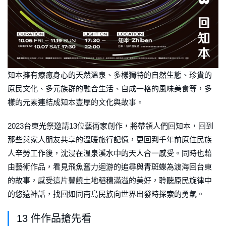
知本擁有療癒身心的天然溫泉、多樣獨特的自然生態、珍貴的
原民文化、多元族群的融合生活、自成一格的風味美食等，多
樣的元素連結成知本豐厚的文化與故事。
2023台東光祭邀請13位藝術家創作，將帶領人們回知本，回到
那些與家人朋友共享的溫暖旅行記憶，更回到千年前原住民族
人辛勞工作後，沈浸在溫泉溪水中的天人合一感受。同時也藉
由藝術作品，看見飛魚奮力迴游的追尋與青斑蝶為渡海回台東
的故事，感受這片豐饒土地稻穗滿溢的美好，聆聽原民旋律中
的悠遠神話，找回如同南島民族向世界出發時探索的勇氣。
13 件作品搶先看