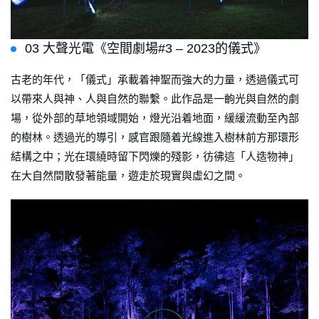
03 大聲光電《空間劇場#3 – 2023的儀式》
古老的年代，「儀式」承載着神聖而強大的力量，透過儀式可
以帶來人與神、人與自然的聯繫。此作品是一齣光與自然的劇
場，從外部的草地領域開始，燈光沿着地面，緩緩流動至內部
的樹林。透過光的導引，感官跟隨着光線進入樹林前方那環形
結構之中；光在環繞時留下閃爍的殘影，彷彿這「人造物神」
在大自然間散發著能量，遊走於現實與虛幻之間。