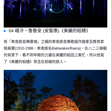
04 峨冷‧魯魯安 (安聖惠)《美麗的稻穗》
有「卑南族音樂靈魂」之稱的卑南族音樂歌謠作曲家及教育家
陸森寶(1910-1988，卑南族名BalriwakesRaera)，在八二三砲戰
的背景下，看不到年輕的力量在美麗的稻田上幫忙，所以他寫
了《美麗的稻穗》思念在前線的族人。