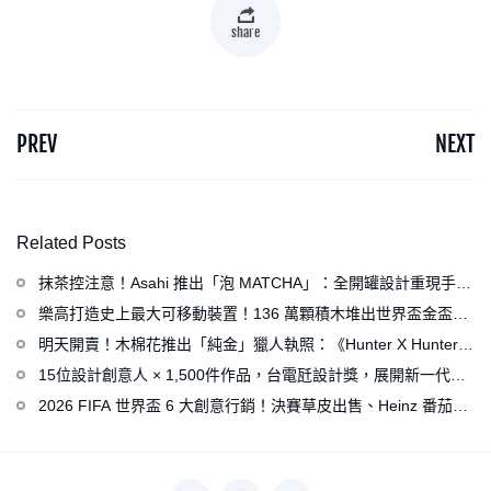
share
PREV
NEXT
Related Posts
抹茶控注意！Asahi 推出「泡 MATCHA」：全開罐設計重現手打
泡感，拿鐵、可爾必思等新品同步亮相
樂高打造史上最大可移動裝置！136 萬顆積木堆出世界盃金盃，
梅西、姆巴佩、C 羅化身樂高人偶
明天開賣！木棉花推出「純金」獵人執照：《Hunter X Hunter》
連載再開、集英社打造獵人專用情報網
15位設計創意人 × 1,500件作品，台電瓩設計獎，展開新一代設
計師與電力的創意對話
2026 FIFA 世界盃 6 大創意行銷！決賽草皮出售、Heinz 番茄醬
變身紅牌、Levi’s 推蓋白布 Logo 衣服