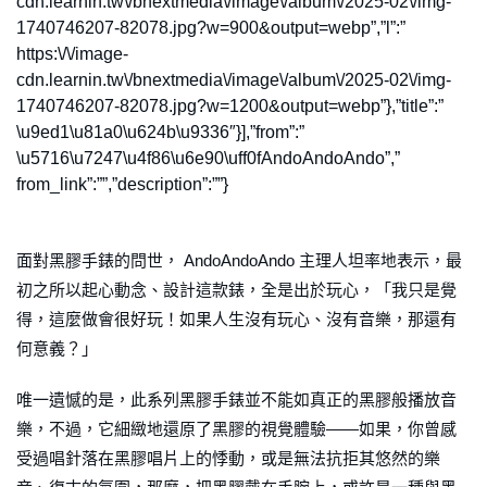
cdn.learnin.tw\/bnextmedia\/image\/album\/2025-02\/img-
1740746207-82078.jpg?w=900&output=webp”,”l”:”
https:\/\/image-
cdn.learnin.tw\/bnextmedia\/image\/album\/2025-02\/img-
1740746207-82078.jpg?w=1200&output=webp”},”title”:”
\u9ed1\u81a0\u624b\u9336″}],”from”:”
\u5716\u7247\u4f86\u6e90\uff0fAndoAndoAndo”,”
from_link”:””,”description”:””}
面對黑膠手錶的問世， AndoAndoAndo 主理人坦率地表示，最
初之所以起心動念、設計這款錶，全是出於玩心，「我只是覺
得，這麼做會很好玩！如果人生沒有玩心、沒有音樂，那還有
何意義？」
唯一遺憾的是，此系列黑膠手錶並不能如真正的黑膠般播放音
樂，不過，它細緻地還原了黑膠的視覺體驗——如果，你曾感
受過唱針落在黑膠唱片上的悸動，或是無法抗拒其悠然的樂