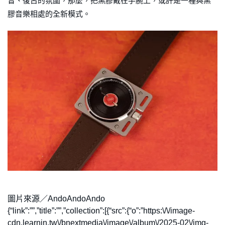
音、復古的氛圍，那麼，把黑膠戴在手腕上，或許是一種與黑
膠音樂相處的全新模式。
圖片來源／AndoAndoAndo
{“link”:””,”title”:””,”collection”:[{“src”:{“o”:”https:\/\/image-
cdn.learnin.tw\/bnextmedia\/image\/album\/2025-02\/img-