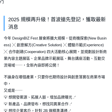
”}
2025 規模再升級！首波搶先登記，獲取最新
消息
今年 DesignBIZ Fest 展會將擴大規模，從商機探索(New Busin
ess) ╳ 創意解方(Creative Solution) ╳ 體驗示範(Experience)
╳ 合作創建(Cooperation) 四大活動核心展開，並規劃設計新商
業內容主題展區、企業品牌示範展區、舞台講座活動、互動交
流場域⋯⋯，全新內容即將公開！
不論身在哪個產業，只要你也期待設計與創意落實在商業市場
中，
又或是⋯⋯
💡
想開發案源、拓展人脈，增加品牌曝光
.ᐟ
💡
新產品、品牌發布，想找同異業合作
.ᐟ
💡
想找企業客戶，針對 2B 做精準溝通
.ᐟ