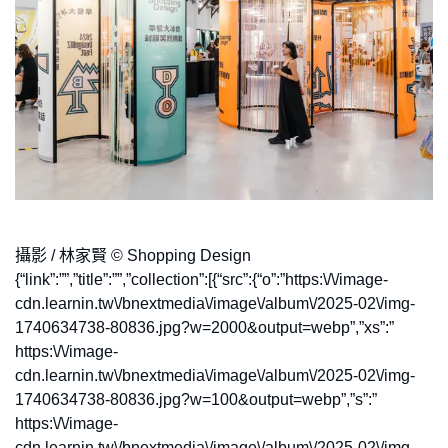
攝影 / 林家賢 © Shopping Design
{“link”:””,”title”:””,”collection”:[{“src”:{“o”:”https:\/\/image-
cdn.learnin.tw\/bnextmedia\/image\/album\/2025-02\/img-
1740634738-80836.jpg?w=2000&output=webp”,”xs”:”
https:\/\/image-
cdn.learnin.tw\/bnextmedia\/image\/album\/2025-02\/img-
1740634738-80836.jpg?w=100&output=webp”,”s”:”
https:\/\/image-
cdn.learnin.tw\/bnextmedia\/image\/album\/2025-02\/img-