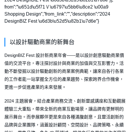
from”:”\u651d\u5f71 \/ \u6797\u5bb6\u8ce2 \u00a9
Shopping Design”,”from_link”:””,”description”:”2024
DesignBIZ Fest \u6d3b\u52d5\u82b1\u7d6e”}
以設計驅動商業的新舞台
DesignBIZ Fest 設計新商業年會——是以設計創意驅動商業價
值的交流平台，專注探討設計與商業的加值與交互影響力。活
動不斷發掘以設計驅動創新的商業案例典範，讓來自各行各業
的工作者能一站掌握全方位的產業趨勢、探索跨界合作機會，
更進一步促進產業的未來發展。
2024 主題展會，結合產業商務交流、創新靈感講座和互動觀展
體驗三大重點，帶來全新的商業互動場景，讓品牌有更鮮明的
展示舞台。而參展夥伴更是來自各種滿腹創意，且靈活創新的
品牌與企業團隊，涵蓋設計顧問、空間設計、品牌策略、永續