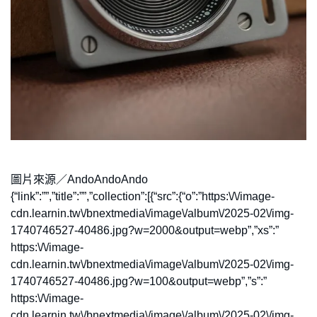
圖片來源／AndoAndoAndo
{“link”:””,”title”:””,”collection”:[{“src”:{“o”:”https:\/\/image-
cdn.learnin.tw\/bnextmedia\/image\/album\/2025-02\/img-
1740746527-40486.jpg?w=2000&output=webp”,”xs”:”
https:\/\/image-
cdn.learnin.tw\/bnextmedia\/image\/album\/2025-02\/img-
1740746527-40486.jpg?w=100&output=webp”,”s”:”
https:\/\/image-
cdn.learnin.tw\/bnextmedia\/image\/album\/2025-02\/img-