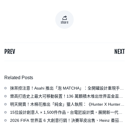
share
PREV
NEXT
Related Posts
抹茶控注意！Asahi 推出「泡 MATCHA」：全開罐設計重現手打
泡感，拿鐵、可爾必思等新品同步亮相
樂高打造史上最大可移動裝置！136 萬顆積木堆出世界盃金盃，
梅西、姆巴佩、C 羅化身樂高人偶
明天開賣！木棉花推出「純金」獵人執照：《Hunter X Hunter》
連載再開、集英社打造獵人專用情報網
15位設計創意人 × 1,500件作品，台電瓩設計獎，展開新一代設
計師與電力的創意對話
2026 FIFA 世界盃 6 大創意行銷！決賽草皮出售、Heinz 番茄醬
變身紅牌、Levi’s 推蓋白布 Logo 衣服