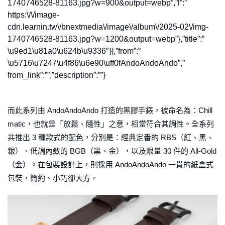
1740746528-81163.jpg?w=900&output=webp”,”l”:”
https:\/\/image-
cdn.learnin.tw\/bnextmedia\/image\/album\/2025-02\/img-
1740746528-81163.jpg?w=1200&output=webp”},”title”:”
\u9ed1\u81a0\u624b\u9336″}],”from”:”
\u5716\u7247\u4f86\u6e90\uff0fAndoAndoAndo”,”
from_link”:””,”description”:””}
而此系列由 AndoAndoAndo 打造的黑膠手錶，被命名為：Chill
matic，也就是「放鬆、隨性」之意，相當符合其調性。全系列
共推出 3 種款式的配色，分別是：經典定番的 RBS（紅、黑、
銀）、低調內斂的 BGB（黑、金），以及限量 30 件的 All-Gold
（金）。在包裝設計上，則採用 AndoAndoAndo 一貫的紙盒式
包裝，簡約、小巧卻大方。