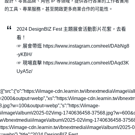
設計、零售品牌、角色 IP 等領域，提供各行各業的工作者實用
的工具、專業服務，甚至開啟更多商業合作的可能性。
2024 DesignBIZ Fest 主題展會活動影片花絮，去看
看！
☞ 展會帶逛 https://www.instagram.com/reel/DAbNg8
-yKBH/
☞ 現場直擊 https://www.instagram.com/reel/DAqd3K
UyA5z/
tion”:[{“src”:{“o”:”https:\/\/image-cdn.learnin.tw\/bnextmedia\/image\
00&output=webp”,”xs”:”https:\/\/image-cdn.learnin.tw\/bnextm
jpg?w=100&output=webp”,”s”:”https:\/\/image-
ia\/image\/album\/2025-02\/img-1740636458-37568.jpg?w=600&o
in.tw\/bnextmedia\/image\/album\/2025-02\/img-1740636458-3756
ttps:\/\/image-cdn.learnin.tw\/bnextmedia\/image\/album\/2025
ebp”},”title”:”2024 DesignBIZ Fest