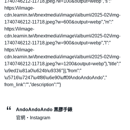
1740746212-11718.jpeg?w=100&output=webp”,”s”:”
https:\/\/image-
cdn.learnin.tw\/bnextmedia\/image\/album\/2025-02\/img-
1740746212-11718.jpeg?w=600&output=webp”,”m”:”
https:\/\/image-
cdn.learnin.tw\/bnextmedia\/image\/album\/2025-02\/img-
1740746212-11718.jpeg?w=900&output=webp”,”l”:”
https:\/\/image-
cdn.learnin.tw\/bnextmedia\/image\/album\/2025-02\/img-
1740746212-11718.jpeg?w=1200&output=webp”},”title”:”
\u9ed1\u81a0\u624b\u9336″}],”from”:”
\u5716\u7247\u4f86\u6e90\uff0fAndoAndoAndo”,”
from_link”:””,”description”:””}
AndoAndoAndo 黑膠手錶
官網・Instagram