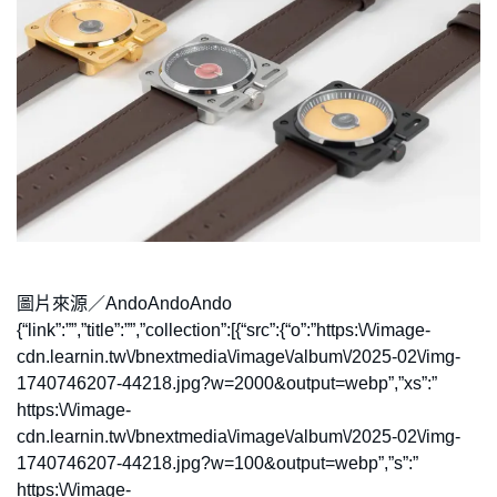
圖片來源／AndoAndoAndo
{“link”:””,”title”:””,”collection”:[{“src”:{“o”:”https:\/\/image-
cdn.learnin.tw\/bnextmedia\/image\/album\/2025-02\/img-
1740746207-44218.jpg?w=2000&output=webp”,”xs”:”
https:\/\/image-
cdn.learnin.tw\/bnextmedia\/image\/album\/2025-02\/img-
1740746207-44218.jpg?w=100&output=webp”,”s”:”
https:\/\/image-