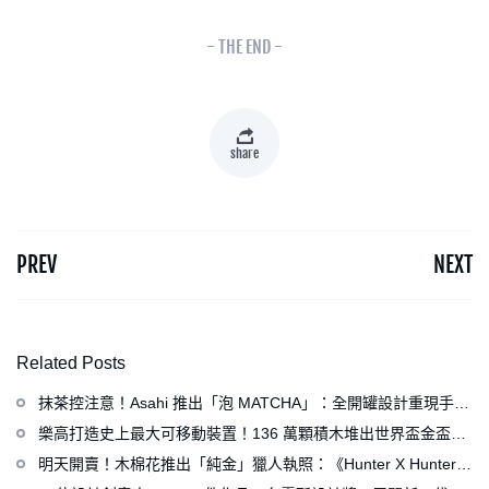
- THE END -
share
PREV
NEXT
Related Posts
抹茶控注意！Asahi 推出「泡 MATCHA」：全開罐設計重現手打
泡感，拿鐵、可爾必思等新品同步亮相
樂高打造史上最大可移動裝置！136 萬顆積木堆出世界盃金盃，
梅西、姆巴佩、C 羅化身樂高人偶
明天開賣！木棉花推出「純金」獵人執照：《Hunter X Hunter》
連載再開、集英社打造獵人專用情報網