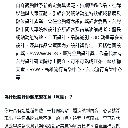
自身觀點賦予新的定義與規範，持續透過作品、社群
媒體與大眾互動，引領台灣網站動態特效領域發展及
數位設計產業。曾任金點概念設計獎評審委員、台灣
數十間大專院校設計系所評審及商業演講講者；擅長
網站動態特效、介面設計、品牌識別、3D 動畫等多元
設計，經典作品曾獲國內外設計獎肯定，涵括德國設
計獎、AWWWARDS、臺灣金點設計獎，作品代表有
台灣設計研究院線上簡介、可不可熟成紅茶、總統聊
天室、RAW、高雄流行音樂中心、台北流行音樂中心
等。
為什麼設計師越來越在意「氛圍」？
你是否有過這種經驗：一打開網站，還沒讀到內容，心裏就浮
現出「這個品牌感覺不錯」的直覺。這種「氛圍感」早已取代
過去單純講求資訊架構或設計美感的網頁標準。當畫面樣式與