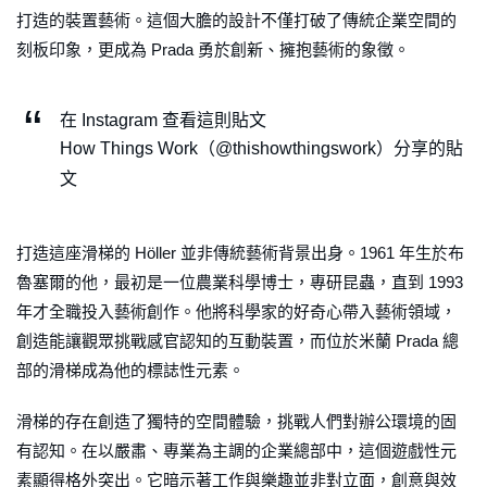
打造的裝置藝術。這個大膽的設計不僅打破了傳統企業空間的
刻板印象，更成為 Prada 勇於創新、擁抱藝術的象徵。
在 Instagram 查看這則貼文
How Things Work（@thishowthingswork）分享的貼
文
打造這座滑梯的 Höller 並非傳統藝術背景出身。1961 年生於布
魯塞爾的他，最初是一位農業科學博士，專研昆蟲，直到 1993
年才全職投入藝術創作。他將科學家的好奇心帶入藝術領域，
創造能讓觀眾挑戰感官認知的互動裝置，而位於米蘭 Prada 總
部的滑梯成為他的標誌性元素。
滑梯的存在創造了獨特的空間體驗，挑戰人們對辦公環境的固
有認知。在以嚴肅、專業為主調的企業總部中，這個遊戲性元
素顯得格外突出。它暗示著工作與樂趣並非對立面，創意與效