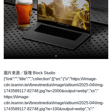
圖片來源／版塊 Block Studio
{“link”:””,”title”:””,”collection”:[{“src”:{“o”:”https:\/\/image-
cdn.learnin.tw\/bnextmedia\/image\/album\/2025-04\/img-
1743589117-82748.jpg?w=2000&output=webp”,”xs”:”
https:\/\/image-
cdn.learnin.tw\/bnextmedia\/image\/album\/2025-04\/img-
1743589117-82748.jpg?w=100&output=webp”,”s”:”