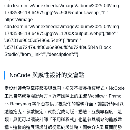
cdn.learnin.tw\/bnextmedia\/image\/album\/2025-04\/img-
1743589118-64975.jpg?w=900&output=webp”,”l”:”
https:\/\/image-
cdn.learnin.tw\/bnextmedia\/image\/album\/2025-04\/img-
1743589118-64975.jpg?w=1200&output=webp”},”title”:”
\u6731\u96c0\u5496\u54e9″}],”from”:”
\u5716\u7247\u4f86\u6e90\uff0f\u7248\u584a Block
Studio”,”from_link”:””,”description”:””}
NoCode 與感性設計的交會點
當設計師希望掌控節奏與氛圍，卻又不擅長撰寫程式，NoCode
工具自然成為關鍵解方。近年國際上的主流 Webflow、Frame
r、Readymag 等平台提供了視覺化的編輯介面，讓設計師可以
透過拖曳、參數設定，就能完成切版、動態、互動等程度。這
類工具更可以讓設計師「不用碰程式」也能參與網站的體感建
構。這樣的進展讓設計師從單純設計稿，開始介入到頁面開發