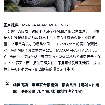
圖片提供／MANGA APARTMENT VUY
一次尋常的飯局，曾經手《SPY×FAMILY 間諜家家酒》、《鏈
鋸人》等暢銷作品的編輯林士平，無心吐露的心聲，被以媒
體、IP 事業為核心的網路公司——CyberAgent 的窗口確實捕
捉，進而醞釀了漫畫家共生公寓「MANGA APARTMENT VU
Y」的成形。這幢坐落在東京都內、鄰近綠地的漫畫家宿舍，在
2025 年春天，第一期生已經入住，不用煩惱房租生活費，並由
林士平擔任宿舍長，開啟嶄新的漫畫創作生活。
延伸閱讀：漫畫家合宿開張！宿舍長是《鏈鋸人》編
輯，漫畫公寓 VUY 實現培養創作者的野心