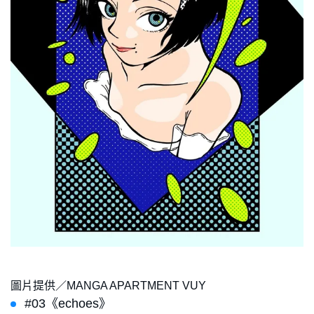
圖片提供／MANGA APARTMENT VUY
#03《echoes》