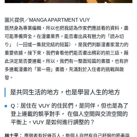
圖片提供／MANGA APARTMENT VUY
既然身為專業編輯，所以也把我認為作家們應該看的資料，盡
可能準備齊全。在漫畫業界，能否畫出具有魅力的「読み切
り」（一回或一集就完結的短篇），是我們判斷漫畫家潛力的
重要依據。接下來，我們會看他們能否畫出精彩的前三話，藉
此決定是否要連載。所以，我們有一整面短篇的書牆，也有許
多連載漫畫的「第一冊」書牆，充滿對於入住者的挑戰與啟
發。
是共同生活的地方，也是學習人生的地方
Q：居住在 VUY 的住民們，是同伴，但也是為了
登上連載的競爭對手， 在個人空間與交流空間的
平衡上，VUY 是如何進行調整的？
林士平：
應徵者有好幾百人，每個人自然有自己舒服的節奏與