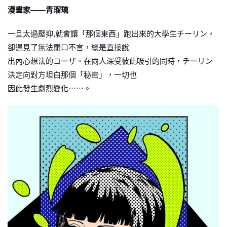
漫畫家——青瑠璃
一旦太過壓抑,就會讓「那個東西」跑出來的大學生チーリン，
卻遇見了無法閉口不言，總是直接說
出內心想法的コーザ。在兩人深受彼此吸引的同時，チーリン
決定向對方坦白那個「秘密」，一切也
因此發生劇烈變化⋯⋯。