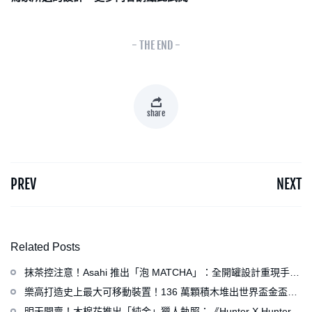
- THE END -
share
PREV
NEXT
Related Posts
抹茶控注意！Asahi 推出「泡 MATCHA」：全開罐設計重現手打
泡感，拿鐵、可爾必思等新品同步亮相
樂高打造史上最大可移動裝置！136 萬顆積木堆出世界盃金盃，
梅西、姆巴佩、C 羅化身樂高人偶
明天開賣！木棉花推出「純金」獵人執照：《Hunter X Hunter》