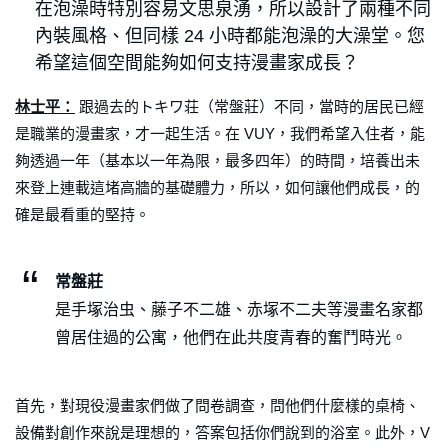
在泡澡時特別容易文思泉湧，所以設計了兩種不同
內裝風格、但同樣 24 小時都能泡澡的大澡堂。您
希望這個空間能夠如何支持漫畫家成長？
林士平：
跟過去的トキワ荘（常盤莊）不同，當時的居民已經
是職業的漫畫家，才一起生活。在 VUY，我們希望入住者，能
夠透過一年（基本以一年為限，最多四年）的時間，培養出未
來登上連載這堵高牆的基礎體力，所以，如何讓他們成長，的
確是最看重的堅持。
常盤莊
是手塚治虫、藤子不二雄、赤塚不二夫等漫畫名家都
曾居住過的公寓，他們在此共度青春的奮鬥時光。
首先，對現役漫畫家們做了問卷調查，問他們什麼樣的桌椅、
設備對創作來說是理想的，答案包括你們說到的浴室。此外，V