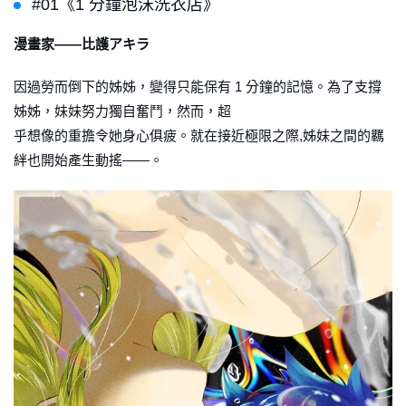
#01《1 分鐘泡沫洗衣店》
漫畫家——比護アキラ
因過勞而倒下的姊姊，變得只能保有 1 分鐘的記憶。為了支撐
姊姊，妹妹努力獨自奮鬥，然而，超
乎想像的重擔令她身心俱疲。就在接近極限之際,姊妹之間的羈
絆也開始產生動搖——。