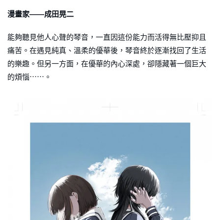
漫畫家——成田晃二
能夠聽見他人心聲的琴音，一直因這份能力而活得無比壓抑且
痛苦。在遇見純真、溫柔的優華後，琴音終於逐漸找回了生活
的樂趣。但另一方面，在優華的內心深處，卻隱藏著一個巨大
的煩惱⋯⋯。